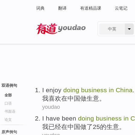
词典
翻译
有道精品课
云笔记
中英
有道 - 网易旗下搜索
双语例句
I
enjoy
doing
business
in
China
.
全部
我
喜欢
在
中国
做生意
。
口语
youdao
书面语
I
have been
doing
business
in
C
论文
我
已经
在
中国
做
了
25
的
生意
。
原声例句