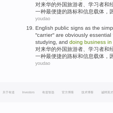
对来华的
外国
旅游者
、
学习者
和
一种
最
便捷的路标
和
信息
载体
，
youdao
English
public signs
as
the simp
"
carrier
"
are
obviously
essential
studying
,
and
doing
business
i
对来华的
外国
旅游者
、
学习者
和
一种
最
便捷的路标
和
信息
载体
，
youdao
关于有道
Investors
有道智选
官方博客
技术博客
诚聘英