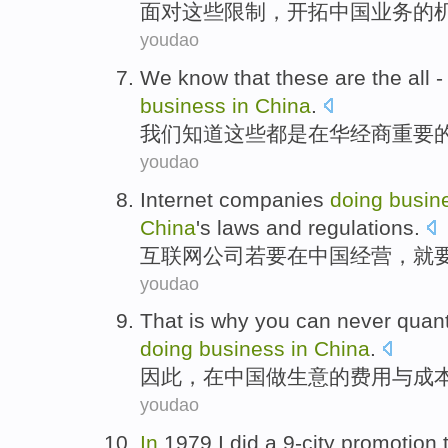
面对
这些
限制
，开拓
中国
业务
的
youdao
We
know that
these
are
the all 
business
in
China
.
我们
知道
这些
都是
在
华
经商
重要
youdao
Internet
companies
doing
busin
China
's
laws
and
regulations
.
互联网
公司
若要
在
中国
经营
，
就
youdao
That
is
why
you can never
quant
doing
business
in
China
.
因此
，
在
中国
做生意
的
费用
与
成
youdao
In
1979
I
did a
9-city
promotion