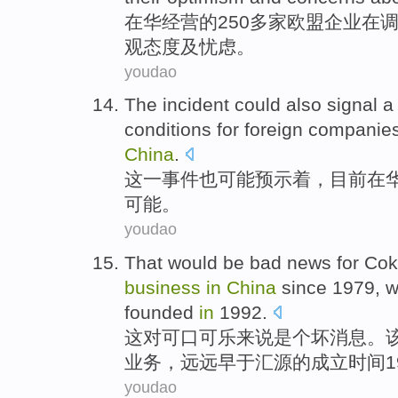
在
华
经营
的250
多
家
欧盟
企业
在
观态度
及
忧虑。
youdao
The
incident
could
also
signal
a 
conditions
for
foreign
companie
China
.
这
一事件
也
可能
预示
着，
目前
在
可能。
youdao
That
would
be bad
news
for
Cok
business
in
China
since
1979, w
founded
in
1992.
这
对
可口可乐
来说
是个
坏
消息
。
业务，远远
早
于汇源的成立时间1
youdao