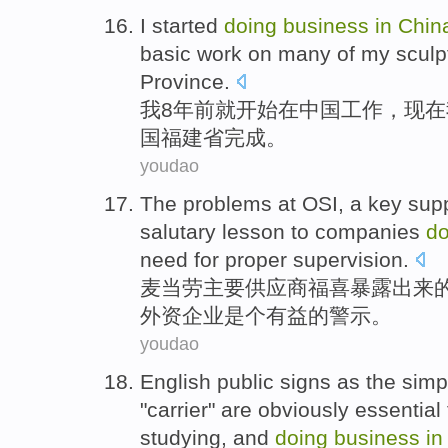
I
started
doing
business
in
Chin
basic
work
on
many
of
my
sculp
Province.
我
8
年前
就
开始
在
中国
工作
，
现在
国
福建省
完成
。
youdao
The
problems
at OSI
, a
key
supp
salutary
lesson to
companies
d
need for proper
supervision
.
麦当劳
主要
供应商
福
喜暴露出来
外资
企业
是个
有益的警示。
youdao
English
public signs
as
the simp
"
carrier
"
are
obviously
essential
studying
,
and
doing
business
i