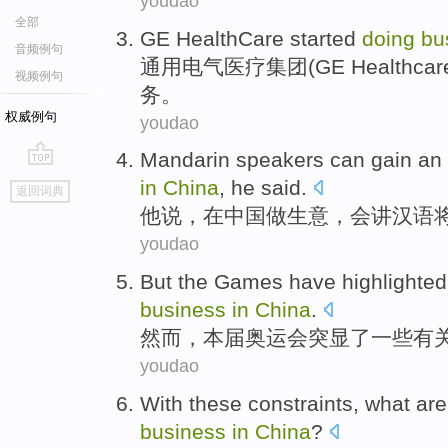
youdao
全部
GE
HealthCare started
doing
bu
音频例句
通用
电气
医疗
集团(GE Healthc
视频例句
务
。
权威例句
youdao
Mandarin
speakers
can gain an
go
in
China
,
he
said
.
返回词典
top
他
说
，
在
中国
做生意
，会
讲
汉语
youdao
But
the Games
have highlighted
business
in
China
.
然而
，
本届
奥运会
突显
了一些
有
youdao
With
these
constraints
, what ar
business
in
China
?