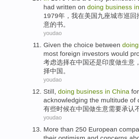
had written
on
doing
business
i
1979年，
我
在
美国
九座城市
巡回
意
的书。
youdao
Given
the
choice
between
doin
most
foreign
investors
would
pr
考虑
选择
在
中国
还是
印度
做生意
择
中国。
youdao
Still,
doing
business
in
China
fo
acknowledging
the multitude
of
有些
时候
在
中国
做生意
需要
承认
youdao
More than
250
European
compa
their
optimism
and
concerns ab