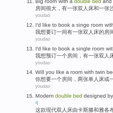
Big
room
with
a
double
bed
and
房间
很大
，
有
一张
双人床
和
一张
youdao
I
'd like
to
book
a
singe
room
wit
我
想
要
订
一
间
有
一张双人床
的
房
youdao
I
'd like to
book
a
single
room
wi
我
想
预订
一
个
房间
，
有
一张双人
youdao
Will
you
like
a
room
with
twin b
你
想要
一个
房间
，两张
单人床
或
youdao
Modern
double
bed
designed
b
这款
现代
双人床
由
卡斯滕
和
雅各