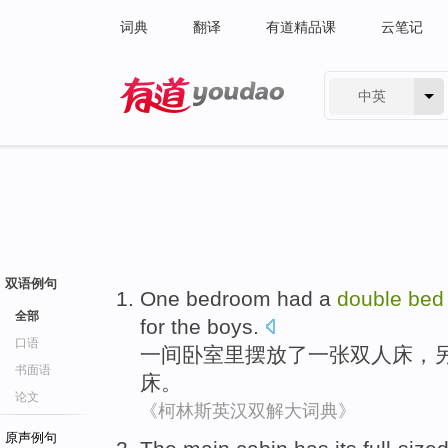
词典
翻译
有道精品课
云笔记
中英
有道 - 网易旗下搜索
双语例句
One
bedroom
had a
double
bed
全部
for the
boys
.
口语
一
间
卧室
里摆放了一张
双人床
，
书面语
床
。
论文
《柯林斯英汉双解大词典》
原声例句