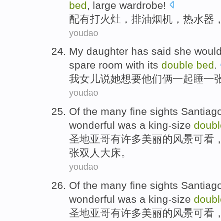
bed
,
large
wardrobe
!
配有
打火
灶
，排油
烟机
，
热水器
youdao
My
daughter has
said
she
would
spare room
with
its
double
bed
.
我
女儿
说
她
想
要
他们
俩
一起
睡
一
youdao
Of the
many
fine
sights
Santiag
wonderful
was
a
king-size
doub
圣地亚哥
有
许多
美丽
的
风景可看
张双
人大
床
。
youdao
Of the
many
fine
sights
Santiag
wonderful
was
a
king-size
doub
圣地亚哥
有
许多
美丽
的
风景可看