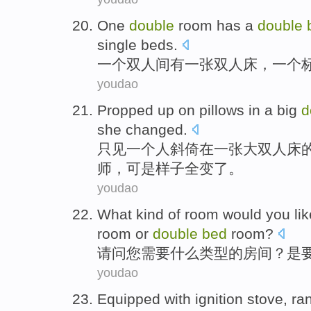
One
double
room
has
a
double
single beds
.
一
个
双人间
有
一张
双人床
，一个
youdao
Propped up
on
pillows
in
a
big
d
she
changed
.
只见
一
个人斜倚
在
一张
大
双人床
师
，
可是
样子全变了
。
youdao
What
kind
of
room
would
you
li
room
or
double
bed
room?
请问
您
需要
什么
类型
的
房间
？是
youdao
Equipped with
ignition
stove
,
ra