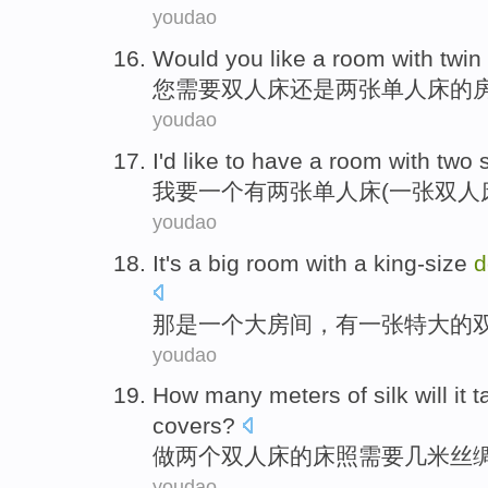
youdao
Would
you
like a
room
with
twin
您
需要
双人床
还是
两张单人床的
youdao
I
'd like to have
a
room
with
two
我
要
一个
有
两
张
单人床
(一张
双人
youdao
It
's
a
big
room
with
a king-size
d
那
是
一个
大
房间
，
有
一张
特大的
youdao
How many
meters
of
silk
will it
t
covers
?
做
两个
双人床
的
床
照需要
几
米
丝
youdao