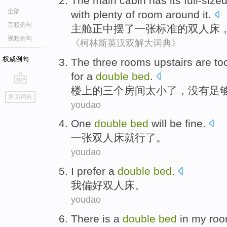
The main
cabin
has its full-size
全部
with
plenty
of
room
around
it.
音频例句
主
舱
正中
摆
了一张标准
的
双人床
视频例句
《柯林斯英汉双解大词典》
权威例句
T
he three rooms upstairs are t
for a
double
bed
.
楼
上的三个房间太小了，没有足
go
返回词典
top
youdao
One
double
bed
will be
fine
.
一张
双人床
就
行了
。
youdao
I
prefer
a
double
bed
.
我
偏好
双人床
。
youdao
There is
a
double
bed
in
my
ro