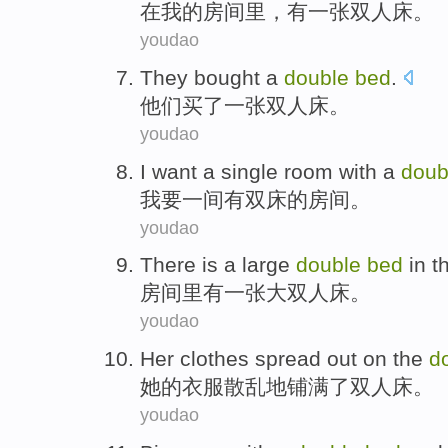
在
我
的
房间里
，
有
一张
双人床
。
youdao
They
bought
a
double
bed
.
他们
买了
一张
双人床
。
youdao
I
want
a single
room
with a
doub
我
要
一
间
有
双
床的
房间
。
youdao
There is
a
large
double
bed
in 
房间
里
有
一张
大
双人床
。
youdao
Her
clothes
spread out on
the
d
她
的
衣服
散乱
地铺
满了
双人床
。
youdao