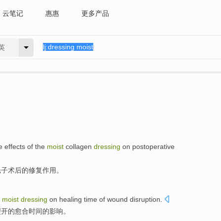
云笔记
惠惠
更多产品
英
ve
effects
of
the
moist
collagen
dressing
on
postoperative
光子
术后
的
修复
作用
。
e
moist
dressing
on
healing
time
of
wound disruption
.
裂开
的
愈合
时间
的
影响
。