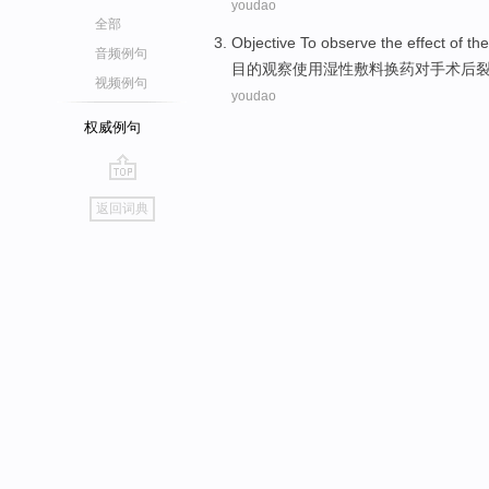
youdao
全部
Objective To
observe
the
effect
of
th
音频例句
目的
观察
使用
湿
性
敷料
换药对手术后
视频例句
youdao
权威例句
go
返回词典
top