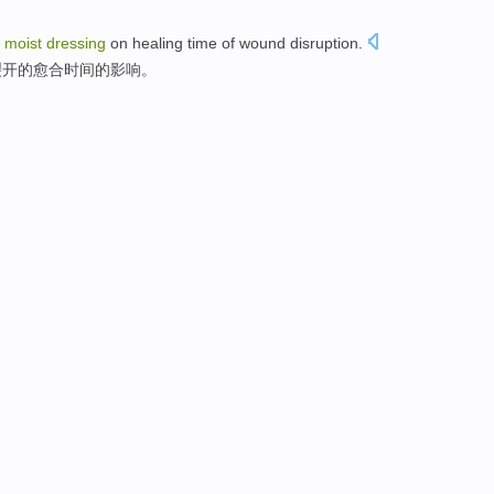
e
moist
dressing
on
healing
time
of
wound disruption
.
裂开
的
愈合
时间
的
影响
。