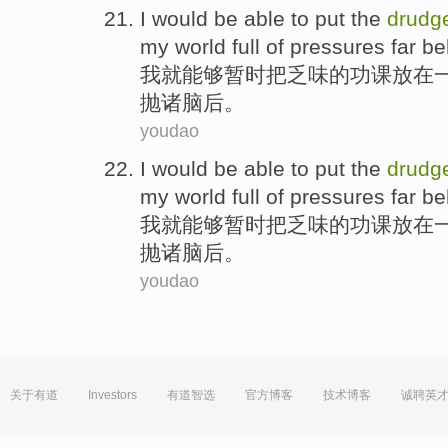
I
would
be able
to put
the
drudg
my
world
full of
pressures
far
be
我
就
能够
暂时
把
乏味
的
功课
放在
抛
诸脑后。
youdao
I
would
be able
to put
the
drudg
my
world
full of
pressures
far
be
我
就
能够
暂时
把
乏味
的
功课
放在
抛
诸脑后。
youdao
关于有道
Investors
有道智选
官方博客
技术博客
诚聘英