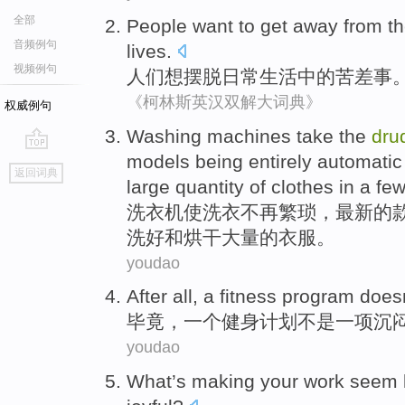
全部
People
want to
get away from
t
音频例句
lives
.
视频例句
人们
想
摆脱
日常
生活
中的
苦差事
《柯林斯英汉双解大词典》
权威例句
Washing machines
take the
dru
models
being entirely
automatic
go
返回词典
top
large quantity
of
clothes
in
a fe
洗衣机
使
洗衣
不再
繁琐
，
最新
的
洗好
和
烘干
大量
的
衣服
。
youdao
After all
,
a
fitness
program
doesn
毕竟
，
一
个
健身
计划
不是
一项沉
youdao
What
’s making
your
work
seem