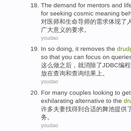
The
demand
for
mentors
and
lif
for
seeking
cosmic
meaning
beh
对
医师
和
生命
导师
的
需求
体现
了
广大
意义
的要求。
youdao
In
so
doing
,
it
removes
the
drud
so
that
you
can
focus
on
querie
这么
做之后
，
就
消除
了
JDBC
编程
放在
查询
和查询结果上。
youdao
For many
couples
looking to
get
exhilarating
alternative
to the
dr
许多
夫妻
找
得到
合适
的
舞池
提供
务
。
youdao