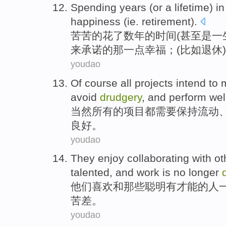
Spending
years
(
or a
lifetime
)
i
happiness
(
ie.
retirement
).
苦苦
的
花
了数年
的时间(甚至
是
一
来承诺的那
一点幸福
；(
比如
退休
youdao
Of course
all
projects
intend to
avoid
drudgery
,
and
perform
wel
当然
所有
的
项目
都
需要
保持
流动
良好
。
youdao
They
enjoy
collaborating
with o
talented
, and
work
is
no longer
他们
喜欢
和
那些
聪明
有才能
的
人
苦差。
youdao