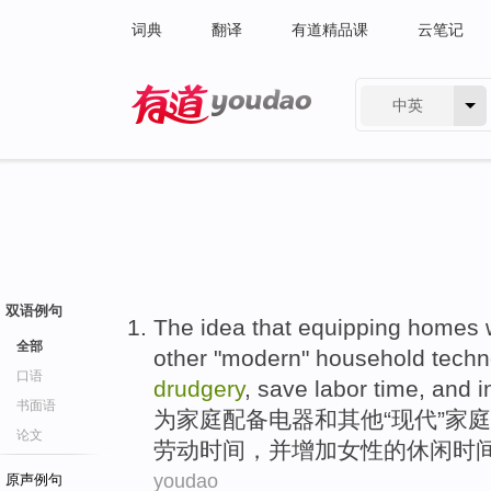
词典
翻译
有道精品课
云笔记
中英
有道 - 网易旗下搜索
双语例句
The
idea
that
equipping
homes
全部
other
"
modern
"
household
techn
口语
drudgery
,
save
labor
time
,
and
i
书面语
为
家庭
配备
电器
和
其他
“
现代
”
家庭
论文
劳动
时间
，
并
增加
女性
的
休闲时
youdao
原声例句