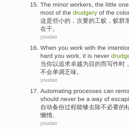
The
minor
workers,
the
little on
most
of the
drudgery
of
the
colo
这
是
些小
的
，次要
的
工蚁，
蚁群
在
干
。
youdao
When
you
work
with
the
intentio
hard
you
work,
it
is never
drudg
当
你
以
追求
卓越为
目的而写作
时
不会
单调乏味。
youdao
Automating
processes
can
rem
should
never
be a way of escap
自动备份
过程
能够
去除
不必要的
懒惰
。
youdao