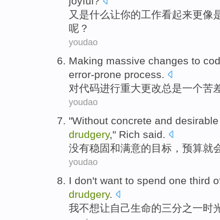
joyful?
又是什么
让
你
的
工作
看起来更
像
呢？
youdao
Making
massive
changes
to
co
error-prone
process
.
对
代码
进行
重大
更改
总是
一
个
苦
youdao
"
Without
concrete
and
desirable
drudgery
," Rich said.
没有
稳固
和
满意的
目标
，
预算
就
youdao
I
don't want to
spend
one third
o
drudgery
.
我
不想
让
自己
生命
的
三分之一
时