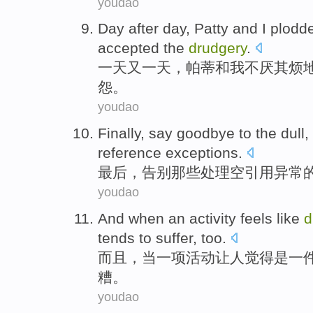
youdao
Day
after
day,
Patty
and
I
plodd
accepted the
drudgery
.
一
天
又
一天，
帕蒂
和
我
不厌其烦
怨
。
youdao
Finally
,
say goodbye to
the
dull
,
reference
exceptions
.
最后
，
告别
那些
处理空
引用
异常
youdao
And
when
an
activity
feels
like
d
tends to suffer,
too
.
而且
，
当
一
项
活动
让人
觉得
是一
糟。
youdao