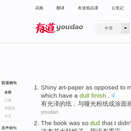
词典
翻译
有道精品课
云笔记
中英
有道 - 网易旗下搜索
双语例句
Shiny art-paper
as
opposed to
m
全部
which
have a
dull
finish
.
口语
有
光泽
的纸，
与
哑
光粉
纸
或
涂面
书面语
youdao
论文
The book
was so
dull
that
I
didn'
原声例句