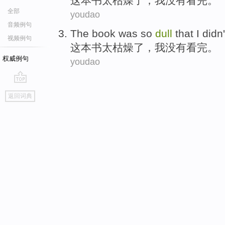
这本
书
太
枯燥了
，
我
没有
看完。
全部
youdao
音频例句
The book
was so
dull
that
I
didn'
视频例句
这本
书
太
枯燥了
，
我
没有
看完。
权威例句
youdao
go
返回词典
top