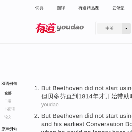
词典
翻译
有道精品课
云笔记
中英
有道 - 网易旗下搜索
双语例句
But
Beethoven
did not
start
usi
全部
但
贝多芬
直到
1814年
才
开始
带
助
口语
youdao
书面语
But
Beethoven
did not
start
usin
论文
and
his
earliest
Conversation
Bo
原声例句