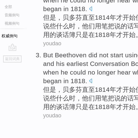
when
he
could no longer
hear
w
全部
began
in
1818.
音频例句
但是
，
贝多芬
直至
1814年
才
开始
视频例句
说
些什么
时，
他们
用笔把说的话
用
的
谈
话簿
只是
在1818年才
开始
权威例句
youdao
But
Beethoven
did not
start
usin
go
返回词典
top
and
his
earliest
Conversation
Bo
when
he
could no longer
hear
w
began
in
1818.
但是
，
贝多芬
直至
1814年
才
开始
说
些什么
时，
他们
用笔把说的话
用
的
谈
话簿
只是
在1818年才
开始
youdao