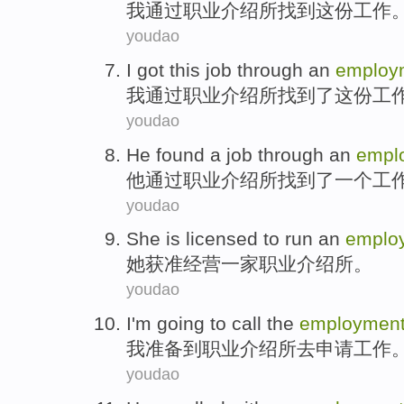
我
通过
职业介绍所
找到
这份
工作
youdao
I
got
this job
through
an
employ
我
通过
职业介绍所
找到了
这份
工
youdao
He
found
a
job
through
an
empl
他
通过
职业介绍所
找到了
一个
工
youdao
She
is licensed to
run an
emplo
她
获准
经营
一家
职业
介绍所。
youdao
I
'm going
to
call the
employmen
我
准备
到
职业
介绍所去
申请
工作
youdao