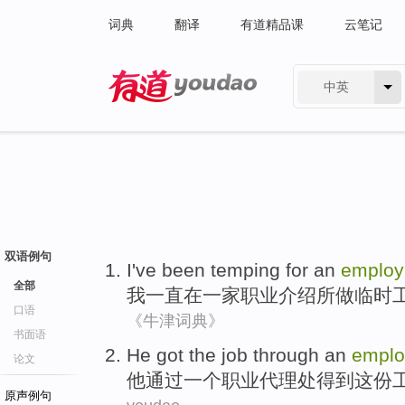
词典
翻译
有道精品课
云笔记
中英
有道 - 网易旗下搜索
双语例句
I
've been
temping
for
an
emplo
全部
我
一直
在
一家职业介绍所做临时
口语
《牛津词典》
书面语
He
got
the job
through
an
emplo
论文
他
通过
一个
职业
代理处
得到
这份
原声例句