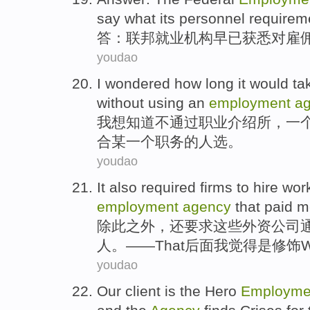
say what its
personnel
requirem
答
：
联邦
就业
机构
早已
获悉
对
雇
youdao
I
wondered
how long it
would
ta
without
using
an
employment
a
我
想知道
不
通过
职业介绍所，
一
合
某
一个
职务
的人选。
youdao
It
also
required
firms
to
hire
wor
employment
agency
that
paid
m
除此之外，
还
要求
这些外资
公司
人
。——
That
后面我觉得是修饰W
youdao
Our
client
is
the
Hero
Employme