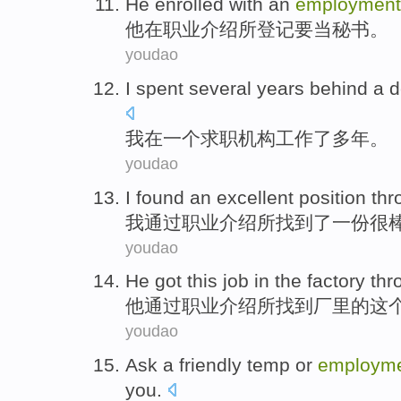
He
enrolled
with
an
employmen
他
在
职业
介绍所
登记
要
当
秘书。
youdao
I
spent several years
behind
a
d
我
在
一个求职
机构工作
了
多年
。
youdao
I
found
an
excellent
position
thr
我
通过
职业
介绍所
找到了
一份
很
youdao
He
got
this
job
in the
factory
thr
他
通过
职业
介绍所
找到
厂里
的
这
youdao
Ask
a
friendly
temp
or
employm
you
.