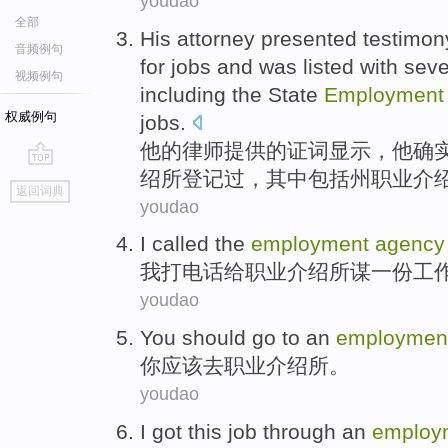
youdao
全部
His
attorney
presented
testimon
音频例句
for
jobs
and was
listed
with
seve
视频例句
including
the
State
Employment
权威例句
jobs
.
他
的
律师
提供
的
证词
显示，
他
确
绍所
登记过，
其中包括
州
职业
介
go
返回词典
top
youdao
I
called
the
employment
agency
我
打电话给
职业
介绍所
谋
一
份工
youdao
You
should
go to
an
employmen
你
应该
去
职业
介绍所。
youdao
I
got
this job
through
an
employ