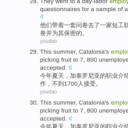
They
went to
a day-labor
emplo
questionnaires
for
a
sample of
w
他们
带着
一
套
问卷
去
了
一家
短工
卷并
为
其保密的。
youdao
This summer
,
Catalonia
's
emplo
picking fruit to 7, 800
unemploy
accepted
.
今年
夏天，
加泰罗尼亚
的
职业
介绍
作
，
不到
1700
人
接受。
youdao
This summer
,
Catalonia
's
emplo
picking fruit to 7, 800
unemploy
accepted
.
今年
夏天，
加泰罗尼亚
的
职业
介绍