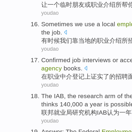
让
一个
临时
朋友
或
职业介绍所
帮
youdao
Sometimes
we
use a
local
empl
the
job
.
有时候
我们
靠
当地
的
职业
介绍所
youdao
Confirmed
job
interviews
or
acc
agency
books.
在
职业
中介
登记上
证实了
的
招聘
youdao
The
IAB
,
the research
arm of th
thinks 140,000
a
year
is possibl
联邦
就业局
研究
机构
IAB
认为
一
年
youdao
Answer
:
The Federal
Employme