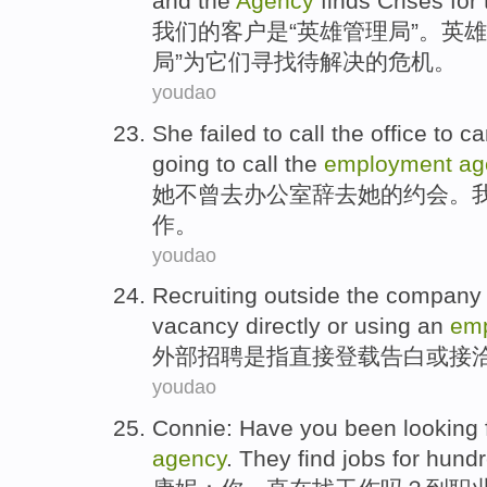
and
the
Agency
finds
Crises
for
我们
的
客户
是
“
英雄
管理局
”。
英雄
局”
为
它们
寻找
待
解决
的
危机
。
youdao
She
failed
to
call the
office
to
ca
going
to
call the
employment
ag
她
不曾
去
办公室
辞去
她
的
约会
。
作。
youdao
Recruiting
outside
the
company
vacancy
directly
or
using
an
em
外部
招聘
是指
直接
登载
告白
或
接
youdao
Connie
:
Have you
been
looking 
agency
.
They
find
jobs
for hund