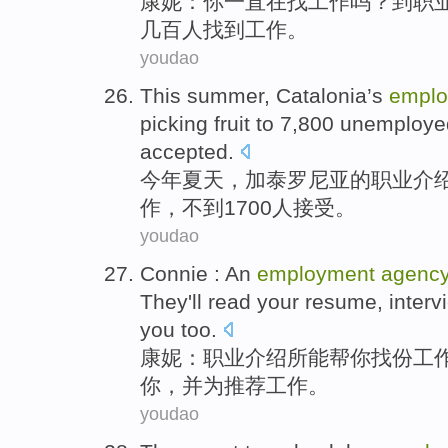
康妮
：
你
一直
在
找
工作
吗？到职
几百人
找到
工作
。
youdao
This summer
,
Catalonia
’s
emplo
picking fruit to 7,800
unemploye
accepted
.
今年
夏天，
加泰罗尼亚
的
职业
介绍
作
，
不到
1700人接受。
youdao
Connie
: An
employment
agenc
They
'll
read
your
resume
,
interv
you too.
康妮
：
职业介绍所
能
帮
你
找
份
工
你，
并
为推荐
工作
。
youdao