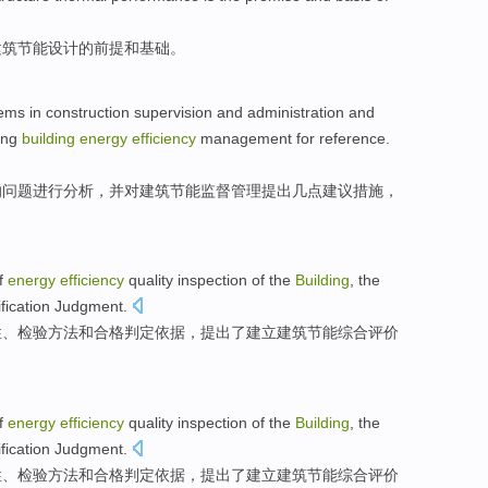
建筑
节能
设计
的
前提
和
基础
。
lems
in
construction
supervision
and
administration
and
ing
building
energy
efficiency
management
for reference
.
的问题进行
分析
，并对
建筑
节能
监督
管理
提出
几点建议
措施
，
f
energy
efficiency
quality
inspection
of
the
Building
, the
fication
Judgment
.
性
、检验
方法
和
合格
判定
依据
，提出
了
建立建筑节能综合评价
f
energy
efficiency
quality
inspection
of
the
Building
, the
fication
Judgment
.
性
、检验
方法
和
合格
判定
依据
，提出
了
建立建筑节能综合评价