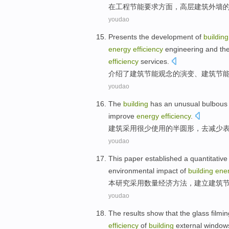
在
工程
节能
要求方面
，
高层
建筑
外墙
youdao
Presents
the
development
of
building
energy
efficiency
engineering and
th
efficiency
services.
介绍
了
建筑
节能
观念
的
演变
、建筑节
youdao
The
building
has an unusual
bulbous
improve
energy
efficiency
.
建筑
采用很少使用的
半圆形
，
去
减少
youdao
This
paper
established
a quantitative
environmental
impact
of
building
ene
本
研究
采用
数量
经济
方法，
建立
建筑
youdao
The results
show that
the glass
filmi
efficiency
of
building
external
window