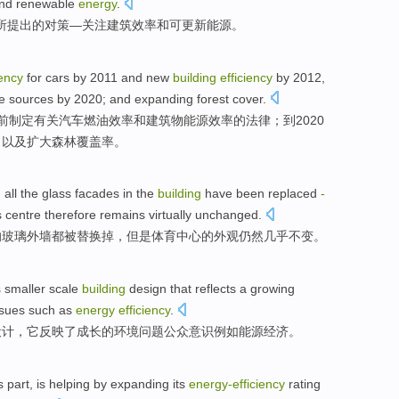
nd
renewable
energy
.
所提出
的对策—
关注
建筑
效率
和
可更新
能源
。
iency
for
cars
by 2011
and
new
building
efficiency
by
2012,
e
sources by 2020;
and
expanding
forest
cover
.
前
制定
有关
汽车
燃油
效率
和
建筑物
能源
效率
的
法律；
到
2020
；
以及
扩大
森林
覆盖率。
,
all
the
glass
facades
in the
building
have
been
replaced
-
s
centre
therefore
remains
virtually
unchanged
.
的
玻璃
外墙
都
被
替换掉
，但是
体育
中心
的
外观
仍然
几乎
不变
。
s
smaller
scale
building
design
that
reflects
a
growing
ssues
such as
energy
efficiency
.
设计
，它
反映
了
成长
的
环境
问题
公众
意识
例如
能源
经济。
ts part, is
helping
by
expanding
its
energy-efficiency
rating