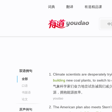
词典
翻译
有道精品课
中
有道 - 网易旗下搜索
双语例句
Climate
scientists
are
desperately
try
全部
building
new
coal
plants
,
to switch to
口语
气象
科学家
们
奋力地
尝试
告诫
我们
减
源
，拥抱能源效率。
书面语
youdao
论文
The American
plan
also
meets
Stern
原声例句