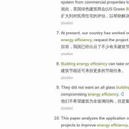
system
from
commercial
properties
t
就此，
美国
绿色
建筑
商会
(US Green
B
扩大
到
对民用
住宅
的评估，以
帮助解
youdao
At present
,
our country
has
worked o
energy
efficiency
,
request
the
project
目前
，
我国
已经
出台
了
不少
有关
建筑
youdao
Building
energy
efficiency
can
take o
建筑
节能
还
可
承担
更多
的
节能
任务
。
youdao
They
did
not
want
an
all
glass
buildin
compromising
energy
efficiency
.
他们
不
希望
建筑
为
全
玻璃
结构，
但是
youdao
This paper
analyzes
the
application
o
projects
to improve
energy
efficiency
.