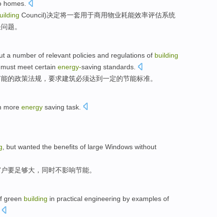
o
homes
.
uilding
Council)决定将一套用于
商用
物业
耗能效率
评估
系统
决
问题。
ut
a
number of
relevant
policies
and regulations
of
building
must
meet
certain
energy-
saving
standards
.
节能
的
政策
法规
，
要求
建筑
必须
达到
一定
的
节能
标准。
n
more
energy
saving
task
.
g
,
but
wanted the benefits of
large
Windows
without
窗户
要
足够大
，
同时不影响
节能
。
f
green
building
in
practical
engineering
by
examples
of