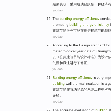
结果
表明
：
采用
玻璃
贴膜
是
一种
经济
youdao
The
building
energy
efficiency
servic
promoting
building
energy
efficiency
i
建筑
节能
服务
市场
在
推进
建筑节能
战
youdao
According
to
the
Design
standard
for
meteorological
year
data
of
Guangzh
以
《
公共
建筑
节能
设计
标准
》
为
设计
气温和风速
进行
了
修正
。
youdao
Building
energy
efficiency
is
very imp
building
wall
thermal insulation
is
a g
建筑
节能
在
节约
能源
的
系统
工程
中
占
途径
。
youdao
The accurate
evaluation
of
building
s