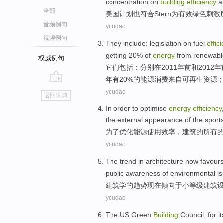
concentration on
building
efficiency
a
全部
美国
计划
也
符合
Stern
为
有效
绿色
刺激
音频例句
youdao
视频例句
They
include
:
legislation
on
fuel
effic
getting
20%
of
energy
from
renewabl
权威例句
它们
包括
：分别
在
2011年前
和
2012年
年
有
20%的能源消费
来自
可再生
资源
go
youdao
返回词典
top
In order to
optimise
energy
efficiency
the external
appearance
of
the
sport
为了
优化
能源
使用效率
，
建筑
的
所有
youdao
The
trend
in architecture
now
favour
public
awareness
of
environmental
i
建筑学
的
趋势
现在
倾向于
小
等级
建筑
youdao
The US
Green
Building
Council
, for i