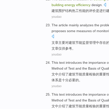
building
energy
efficiency
design
.
建筑
围护
结构
热工
性能
的
评价
是
进行
youdao
The article
mainly
analyzes
the
prob
proposes
some
measures
of
monitor
文章
主要
对
建筑
节能
监督
管理
中
存在
文章仅供参考。
youdao
This text
introduces
the
importance
o
Method
of
Test and the
Basis
of
Quali
文中
介绍了
建筑
节能
质量
检验
的
重要
体系是十分必要的。
youdao
This text
introduces
the
importance
o
Method
of
Test and the
Basis
of
Quali
文中
介绍了
建筑
节能
质量
检验
的
重要