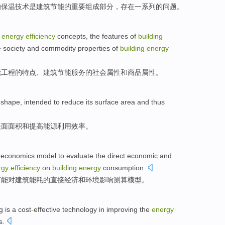
的
保温
技术
是
建筑
节能
的
重要
组成部分
，
存在
一系列
的
问题
。
energy
efficiency
concepts
,
the
features
of
building
e
society
and
commodity
properties
of
building
energy
能
工程
的
特点
、建筑节能服务的
社会
属性
和
商品
属性。
shape, intended
to
reduce
its surface
area
and
thus
表面
面积
和
提高
能源
利用效率
。
economics
model
to evaluate
the
direct
economic
and
rgy
efficiency
on
building
energy
consumption.
节能对
建筑能耗
的
直接
经济
和
环境
影响
测算
模型
。
ng
is
a
cost
-
effective
technology
in
improving
the
energy
s
.