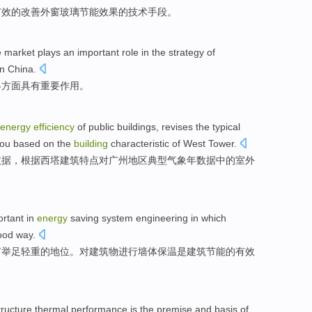
有效
的
改善
外
窗玻璃
节能
效果
的
技术手段
。
e
market
plays
an important
role
in
the
strategy
of
n China.
略
方面具有
重要
作用
。
energy
efficiency
of
public
buildings
,
revises
the
typical
ou
based
on the
building
characteristic
of
West
Tower
.
依据
，根据
西
塔
建筑
特点
对
广州
地区
典型
气象
年
数据
中的
室外
ortant
in
energy
saving
system
engineering
in
which
ood
way
.
有
举足轻重
的地位。对
建筑物
进行
墙体
保温
是
建筑节能
的
有效
tructure
thermal
performance
is
the
premise
and
basis
of