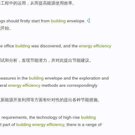
际
工程
中的运用
，
从而
提高
能源
使用效率。
ngs
should firstly
start
from
building
envelope
.
能
开始
。
e office
building
was
discovered
,
and
the
energy
efficiency
测试
和
分析，
发现
节能
潜力
，并对此提出
节能
建议
。
measures
in
the
building
envelope
and
the
exploration
and
veral
energy
efficiency
methods
are
correspondingly
筑
新
能源
开发
利用
等方面
有针对性的提出各种
节能
措施
。
n
requirements
, the
technology
of
high
-
rise
building
t
part
of
building
energy
efficiency
,
there is
a range
of