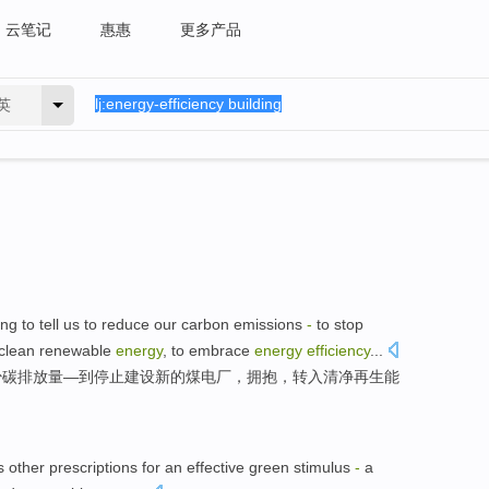
云笔记
惠惠
更多产品
英
ing to
tell
us
to
reduce
our
carbon
emissions
-
to
stop
clean
renewable
energy
, to
embrace
energy
efficiency
...
少
碳
排放量
—
到
停止
建设
新的
煤
电厂
，
拥抱
，
转入
清净
再生
能
's other prescriptions
for
an effective
green
stimulus
-
a