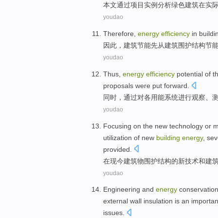
本文
通过
项目
实例
分析
绿色
建筑
在
实
youdao
Therefore
,
energy
efficiency
in
buildi
因此
，
建筑
节能
先
从
建筑
围护结构节
youdao
Thus
,
energy
efficiency
potential
of
th
proposals
were put
forward.
同时
，通过
对
各用
能
系统
进行
观察、
youdao
Focusing on
the
new
technology
or 
utilization
of
new
building
energy
, se
provided.
在现今
建筑物
围护结构
的
新
技术
和
建
youdao
Engineering
and
energy
conservatio
external wall
insulation
is
an importan
issues
.