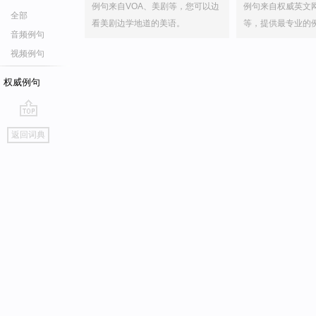
例句来自VOA、美剧等，您可以边
例句来自权威英文
全部
看美剧边学地道的美语。
等，提供最专业的
音频例句
视频例句
权威例句
go
返回词典
top