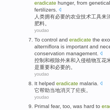
eradicate
hunger
,
from
genetica
fertilizers
.
人类
拥有
必要
的
农业技术
工具
来
肥料
。
youdao
To
control
and
eradicate
the
exo
alterniflora
is
important
and
nec
conservation
management
.
控制
和
根除
外来
和
入侵
植物
互花
是
重要
和
必要
的。
youdao
It
helped
eradicate
malaria
.
它
帮助
当地消灭了
疟疾
。
youdao
Primal
fear
, too, was
hard
to
era