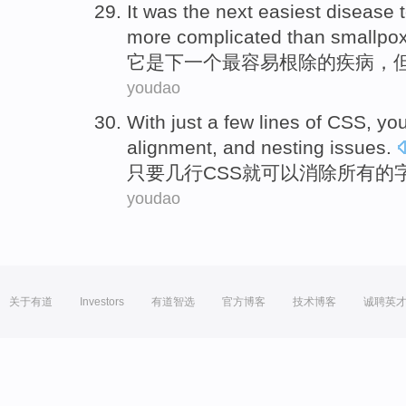
It
was
the next
easiest
disease
more
complicated
than
smallpo
它
是
下
一个
最容易
根除
的
疾病
，
youdao
With just
a few
lines
of
CSS
,
yo
alignment
,
and
nesting
issues
.
只要
几
行
CSS
就
可以
消除
所有
的
youdao
关于有道
Investors
有道智选
官方博客
技术博客
诚聘英