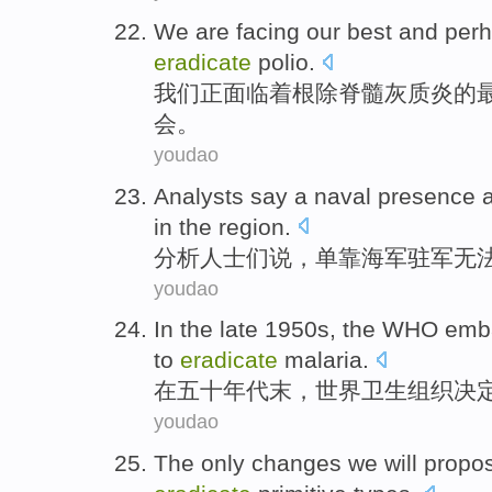
We
are facing
our
best
and
per
eradicate
polio
.
我们
正
面临着
根除
脊髓灰质炎
的
会。
youdao
Analysts
say
a
naval
presence 
in the
region
.
分析人士们
说
，单靠
海军
驻军
无
youdao
In
the late 1950
s
, the WHO
emb
to
eradicate
malaria
.
在
五十年代末
，世界卫生组织决
youdao
The only
changes
we
will prop