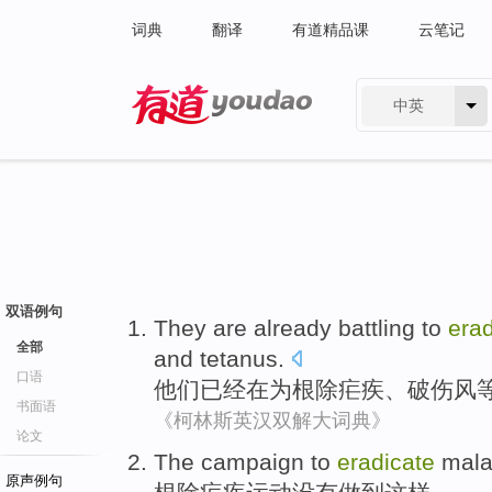
词典
翻译
有道精品课
云笔记
中英
有道 - 网易旗下搜索
双语例句
They
are already
battling
to
erad
全部
and
tetanus
.
口语
他们
已经
在
为
根除
疟疾
、
破伤风
书面语
《柯林斯英汉双解大词典》
论文
The campaign to
eradicate
mala
原声例句