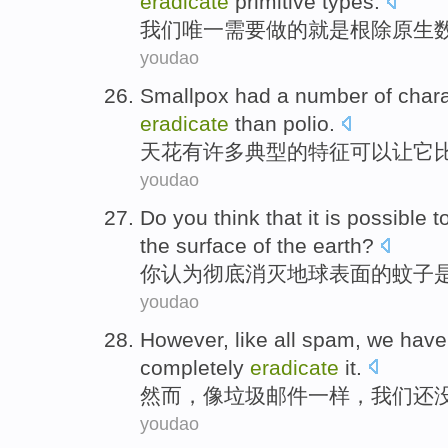
eradicate
primitive
types
.
我们
唯一
需要
做的
就是
根除
原生
youdao
Smallpox
had a
number
of
chara
eradicate
than
polio
.
天花
有
许多
典型
的
特征
可以
让
它
youdao
Do you
think that
it
is
possible
t
the
surface
of
the
earth
?
你
认为
彻底
消灭
地球
表面
的
蚊子
youdao
However
,
like
all spam
,
we
have
completely
eradicate
it
.
然而
，
像
垃圾
邮件一样，
我们
还
youdao