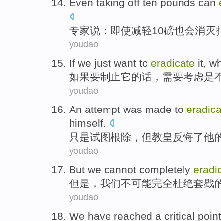
Even
taking off
ten
pounds
can
专家
说：
即使
减轻
10
磅
也会
消灭
youdao
If
we just want to
eradicate
it
, w
如果
要
制止
它
的话，需要考虑是
youdao
An
attempt
was made to
eradica
himself
.
只是
试图
根除
，
但
教皇
反悔了
他
youdao
But
we
cannot
completely
eradi
但是
，
我们
不可能
完全
杜绝
套
戥
youdao
We
have
reached
a
critical point