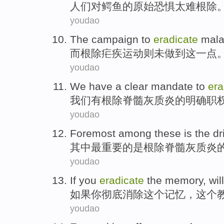
人们对鳄鱼的原始
恐惧
太难
根除
youdao
The
campaign to
eradicate
mala
而
根除
疟疾
运动则
未
做到这一点
youdao
We
have a
clear
mandate
to
era
我们
有
根除
脊髓灰质炎
的
明确
职
youdao
Foremost
among these
is
the
dr
其中
最重要
的
是
根除
脊髓灰质炎
youdao
If
you
eradicate
the
memory
, wil
如果
你
彻底消除
这个
记忆
，这个
youdao