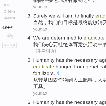
根除
疟疾
运动
没有
做到
这样
。
全部
youdao
音频例句
Surely
we
will
aim
to
finally
erad
视频例句
当然
，
我们
的
目标是
最终
能够消
权威例句
youdao
We
are determined
to
eradicate
go
我们
决心
要
杜绝
体育竞技活动中
返回词典
top
《牛津词典》
Humanity
has
the
necessary
ag
eradicate
hunger
,
from
genetica
fertilizers
.
从
转基因
农作物
到
人工
肥料
，
人
工具
。
youdao
Humanity
has
the
necessary
ag