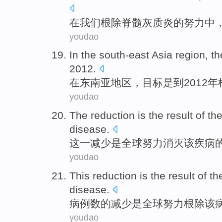
在
我们
根除
脊髓
灰质炎
的努力中
youdao
In the
south-east Asia
region
, t
2012.
在
东南亚
地区
，
目标
是
到
2012年
youdao
The
reduction
is
the result
of th
disease
.
这
一
减少
是
全球
努力
消灭
该
疾病
youdao
This
reduction
is
the
result
of th
disease
.
病例数
的
减少
是
全球
努力
根除
该
youdao