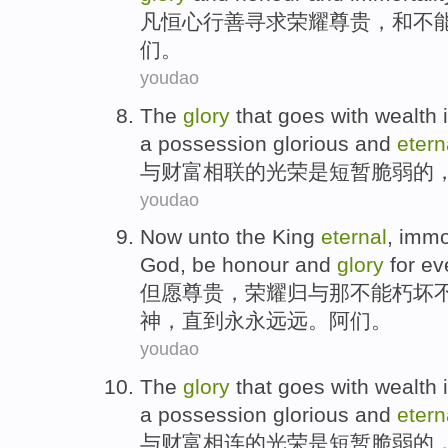
凡
恒心
行善
寻求
荣耀
尊贵
，
和
不
们。
youdao
The
glory
that goes
with
wealth
a possession
glorious
and
etern
与
财富
相联
的
光荣
是
短暂
脆弱
的
youdao
Now unto
the
King
eternal
,
immo
God
, be
honour and
glory
for
ev
但愿
尊贵
，荣耀归与
那
不能
朽坏
神
，直到
永
永远
远。
阿
们。
youdao
The
glory
that goes
with
wealth
a possession
glorious
and
etern
与
财富
相连
的
光荣
是
短暂
脆弱
的