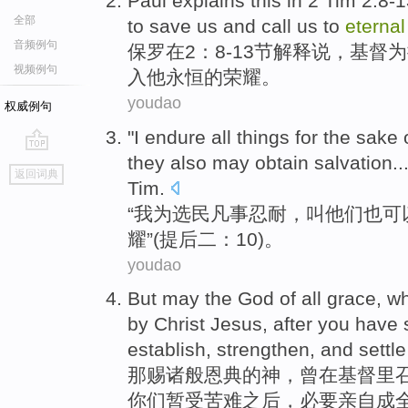
Paul
explains
this
in
2 Tim 2:8-
全部
to
save
us
and
call
us
to
eternal
音频例句
保罗
在
2：8-13节
解释
说
，
基督
为
视频例句
入
他
永恒的荣耀。
youdao
权威例句
"
I
endure
all things
for
the sake o
they
also
may
obtain salvation
..
go
返回词典
top
Tim
.
“
我
为
选民凡事忍耐
，叫
他们
也
可
耀
”(提后
二
：10)。
youdao
But
may the
God
of
all grace
, w
by
Christ Jesus
,
after
you
have
establish,
strengthen
, and settl
那
赐
诸
般恩典
的
神
，曾
在
基督
里
你们暂
受
苦难
之后
，必要亲自
成