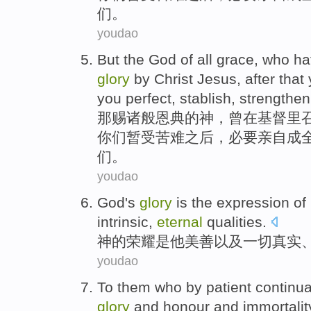
们。
youdao
But
the
God
of
all
grace
,
who ha
glory
by
Christ Jesus
,
after
that
you
perfect
, stablish,
strengthen
那
赐诸般
恩典
的
神
，
曾
在
基督
里
你们暂
受苦难
之后
，必要亲自
成
们。
youdao
God
's
glory
is
the
expression
of
intrinsic
,
eternal
qualities
.
神
的
荣耀
是
他
美善
以及
一切
真实
youdao
To them who
by patient continu
glory
and honour
and
immortalit