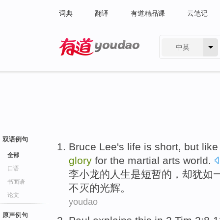
词典
翻译
有道精品课
云笔记
中英
有道 - 网易旗下搜索
双语例句
Bruce Lee
's
life
is
short
,
but
like
全部
glory
for
the martial arts
world
.
口语
李小龙
的
人生
是
短暂
的，
却
犹如
书面语
不
灭
的
光辉
。
论文
youdao
原声例句