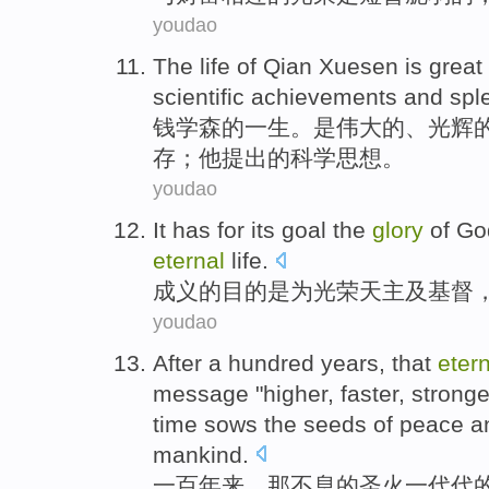
youdao
The
life
of
Qian Xuesen
is
great
scientific
achievements
and sple
钱学森
的
一生
。
是
伟大的
、
光辉
存；他提出的科学
思想
。
youdao
It has
for
its
goal
the
glory
of
Go
eternal
life
.
成义
的
目的
是
为
光荣
天主
及
基督
youdao
After a hundred
years
,
that
eter
message
"
higher
,
faster
,
stronge
time
sows
the seeds of
peace
a
mankind.
一百
年来
，
那
不息的
圣火
一代代