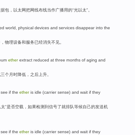
数据包
，
以太网
把
网线
布线
当作
广播
用的“
光以太
”。
zed
world
,
physical
devices
and
services
disappear into
the
中，
物理
设备
和
服务
已经
消失
不见
。
leum
ether
extract
reduced
at
three
months
of aging
and
化
三
个月
时降低
，
之后
上升。
 see
if
the
ether
is
idle
(
carrier
sense
) and
wait
if
they
以太
”
是否
空载
，
如果
检测到信号了就排队
等候
自己
的
发送
机
 see
if
the
ether
is
idle
(
carrier
sense
) and
wait
if
they