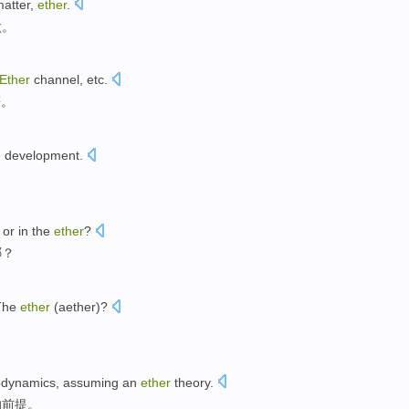
atter
,
ether
.
太
。
Ether
channel
,
etc
.
等
。
e
development
.
or
in
the
ether
?
哪？
The
ether
(
aether
)?
rodynamics
,
assuming an
ether
theory
.
的前提。