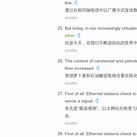
line.
通过
在
粗同轴电缆中以
广播
方式发送
youdao
But
today
,
in
our
increasingly
virtuali
ether
.
但是
今天
，
在
我们
不断
虚拟化
的
世界
youdao
The
content
of carotenoid
and
petro
then
increased
.
类
胡萝卜素
和
石油
醚
提取物
含量
在
陈
youdao
First
of all,
Ethernet
stations
check
to
sense
a signal
.
首先
是
“
载波
感
测”。
以太
网站先
检查
“
会。
youdao
First
of all,
Ethernet
stations
check
to