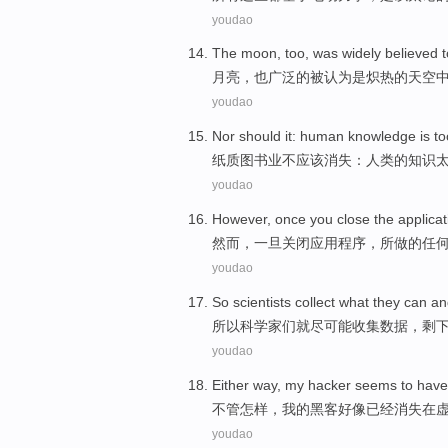
youdao
The moon
, too, was
widely
believed
t
月亮
，也
广泛
的
被认为
是
炽热
的
天空
youdao
Nor
should it
:
human
knowledge
is t
纸质图书业不
应该
消失：
人类
的
知识
youdao
However
,
once you
close the
applicat
然而
，
一旦
关闭
应用程序
，所做的
任
youdao
So
scientists
collect
what they can a
所以
科学家们
就
尽可能收集
数据，
剩
youdao
Either
way,
my
hacker
seems to
have
不管
怎样，
我
的
黑客
好像
已经
消失
在
youdao