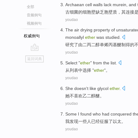
Archaean
cell
walls
lack
murein
, and
全部
古细菌的
细胞壁
缺乏
胞
壁
质，
其
连接
音频例句
youdao
视频例句
The
air drying
property
of
unsaturate
权威例句
monoallyl
ether
was studied
.
研究
了
由二
丙
二
醇
单烯丙
基醚
制
得
的
youdao
go
返回词典
top
Select
"
ether
"
from
the list
.
从
列表
中
选择
"
ether
"。
youdao
She
doesn't
like
glycol
ether
.
她
不
喜欢
乙二醇
醚
。
youdao
Some
I
found
who
had
conquered
th
我
发现
一些
人
已经
征服
了以太。
youdao