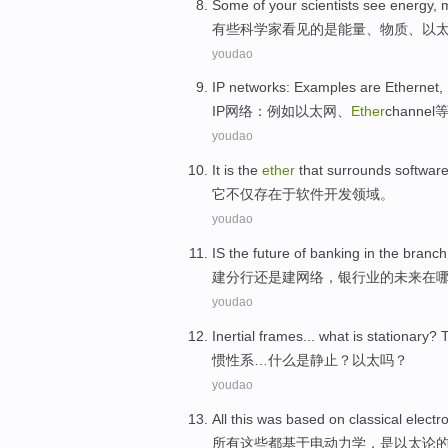
Some
of your
scientists
see
energy
,
m
有些
科学家
看见
的
是
能量
、
物质
、
以
youdao
IP
networks
:
Examples
are
Ethernet
,
IP
网络
：
例如
以太网
、
Ether
channel
youdao
It
is the
ether
that
surrounds
softwar
它
不仅
存在于
软件
开发
领域。
youdao
IS the
future
of
banking
in the
branch
建
分行
还是
建
网络
，
银行业
的
未来
在
youdao
Inertial frames
...
what
is
stationary
? 
惯性
系…
什么
是
静止
？
以太
吗？
youdao
All
this
was
based on
classical elect
所有
这些
都
基于
电
动力学，是
以太
论