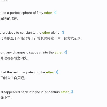
o
be
a
perfect
sphere
of
fiery
ether
.
中
完美的
球体
。
oo
precious
to
consign
to
the
ether
alone.
太
珍贵
以至于
不能
只
寄
于计算机网络这一单一的方式记录。
ion
,
any
changes
disappear
into the
ether
.
何
修改
都会随之
消失。
nd
let
the
rest
dissipate
into
the
ether
.
下
的
就自生自灭
吧
。
disappeared
back
into
the 21
st-century
ether
.
虚无
中了。