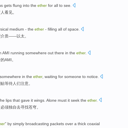
s gets flung into the
ether
for
all
to
see
.
有人
看见
。
sical
medium
-
the
ether
- filling all
of
space
.
理
介质
——以太。
n
AMI
running
somewhere out there
in
the
ether
.
行
的
AMI
。
 somewhere
in
the
ether
,
waiting for
someone
to notice
.
利贴
等待
人们
注意。
the
lips
that
gave
it
wings
.
Alone
must
it
seek
the
ether
.
它
必须
独自
去寻找
苍穹
。
her
"
by
simply
broadcasting
packets
over a
thick
coaxial