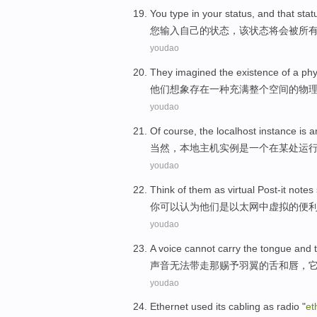
You
type
in
your
status
, and
that
statu
您
输入
自己
的
状态
，
该
状态将会被
所
youdao
They
imagined
the
existence
of a
phy
他们
想象
存在
一
种
充满
整个空间
的
物
youdao
Of course
,
the localhost
instance
is
a
当然
，
本地
主机
实例
是
一个
在
某处
运
youdao
Think
of
them
as
virtual
Post-it
notes
你可以
认为
他们
是
以太网
中
虚拟
的
便
youdao
A
voice
cannot
carry
the tongue
and
声音
无法
带走
那
赐予
羽翼
的
舌
和
唇
，
youdao
Ethernet
used its cabling
as
radio
"
et