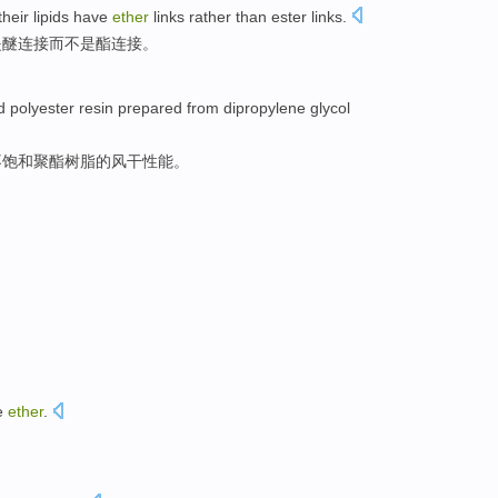
their
lipids have
ether
links
rather
than
ester
links
.
是
醚
连接
而
不是
酯
连接。
d
polyester
resin
prepared
from
dipropylene
glycol
不饱和
聚酯
树脂
的
风干
性能
。
e
ether
.