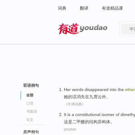
词典
翻译
有道精品课
中
有道 - 网易旗下搜索
双语例句
Her
words
disappeared into
the
ether
全部
她
的话
消失
在九霄云外。
口语
《牛津词典》
书面语
It
is
a constitutional
isomer
of
dimethy
论文
这
是
二甲
醚
的
结构
异构体
。
youdao
原声例句