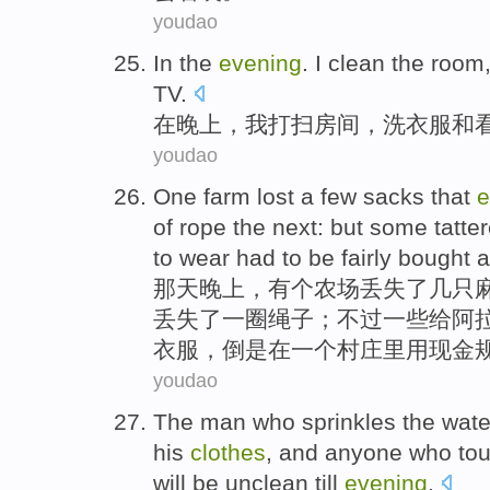
youdao
In
the
evening
.
I
clean the
room
TV
.
在
晚上
，
我
打扫
房间
，
洗
衣服
和
youdao
One
farm
lost
a few
sacks that
e
of
rope
the
next
:
but
some
tatte
to wear had to be
fairly
bought
a
那天
晚上
，有个
农场
丢失
了
几
只
丢失了
一
圈
绳子
；
不过
一些
给阿
衣服，倒是
在
一个
村庄里
用现金
youdao
The
man
who
sprinkles
the
wate
his
clothes
, and
anyone
who
to
will be unclean
till
evening
.