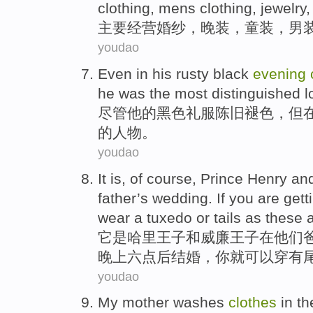
clothing
,
mens clothing
,
jewelry
主要
经营
婚纱
，
晚装
，
童装
，
男
youdao
Even in
his
rusty
black
evening
he
was
the most
distinguished l
尽管
他
的
黑色
礼服
陈旧
褪色，
但
的
人物
。
youdao
It
is
, of course,
Prince
Henry
an
father
’s
wedding
.
If
you
are
gett
wear
a tuxedo
or
tails
as these 
它
是
哈里
王子
和
威廉王子
在
他们
晚上
六点
后
结婚
，你
就可以
穿
有
youdao
My
mother
washes
clothes
in
th