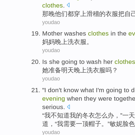
clothes
.
那晚
他们
都
穿上
滑稽的
衣服
把自
youdao
Mother
washes
clothes
in the
ev
妈妈
晚上
洗
衣服
。
youdao
Is
she
going to
wash
her
clothe
她
准备
明天
晚上
洗
衣服
吗？
youdao
"
I
don't
know what
I'm going to
d
evening
when
they
were
togethe
serious
.
“
我
不
知道
我的冬衣
怎么办
，”
一
天
道
，“我
需要
一
顶帽子
。”敏
妮
脸色
youdao