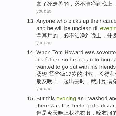
拿
了
死走兽
的，
必
不洁净
到
晚上
youdao
Anyone who picks up
their
carc
and
he will be unclean
till
eveni
拿
其
尸
的，
必
不洁净
到
晚上，
并
youdao
When
Tom
Howard
was
sevent
his father
,
so
he
began to
borro
wanted to
go out
with
his
friends
汤姆
·
霍华德
17
岁
的
时候
，长得
和
朋友
晚上一起
出去
时
，就
开始
借
youdao
But
this
evening
as
I
washed
an
there
was this
feeling
of
satisfac
但是
今天
晚上
我
洗
衣服，
晾
衣服