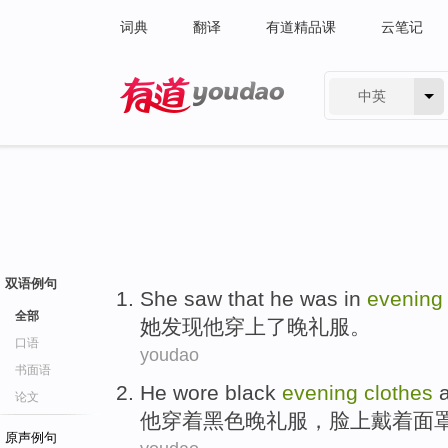
词典
翻译
有道精品课
云笔记
中英
有道 - 网易旗下搜索
双语例句
She
saw that
he
was
in
evenin
全部
她
发现
他
穿上了
晚礼服
。
口语
youdao
书面语
He
wore
black
evening
clothes
论文
他
穿着
黑色
晚礼服
，脸上戴
着
面
原声例句