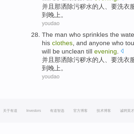
并且那洒除污秽
水
的
人
、
要
洗
衣
到
晚上
。
youdao
The
man
who
sprinkles
the
wate
his
clothes
, and
anyone
who
to
will be unclean
till
evening
.
并且那洒除污秽
水
的
人
、
要
洗
衣
到
晚上
。
youdao
关于有道
Investors
有道智选
官方博客
技术博客
诚聘英