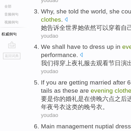
youdao
全部
Why,
she
told
the world
, she
cou
音频例句
clothes
.
视频例句
她
告诉
全世界
她依然
可以
穿着
自
权威例句
youdao
We
shall
have to
dress
up in
ev
go
performance
.
返回词典
top
我们
得
穿
上夜礼服
去
观看
节日
演
youdao
If
you
are
getting
married
after
tails as
these
are
evening
cloth
要是
你
的
婚礼
是
在
傍晚
六点
之后
年夜号衣
这
类的晚号衣。
youdao
Main
management
nuptial dress