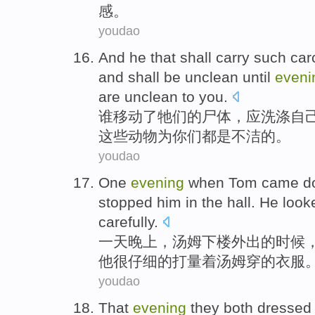
感
。
youdao
And he that
shall
carry such
car
and shall
be
unclean
until
eveni
are
unclean
to
you
.
谁移动了牠们的
尸体
，
应
洗涤
自
这些
动物
为
你们
都
是
不洁的。
youdao
One
evening
when
Tom
came do
stopped
him
in
the hall
.
He
look
carefully
.
一
天晚上
，
汤姆
下楼
外出
的
时候
他
很
仔细的
打量
着汤姆
穿
的
衣服
youdao
That
evening
they
both
dressed