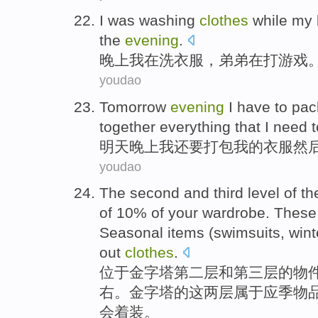
I
was
washing
clothes
while my 
the
evening
.
晚上
我
在
洗
衣服
，
弟弟
在打
游戏
youdao
Tomorrow
evening
I
have to pac
together
everything
that
I
need 
明天
晚上
我
还要
打包
我
的
衣服
然
youdao
The second
and
third
level
of
th
of 10% of
your
wardrobe
.
These
Seasonal
items
(
swimsuits
,
wint
out
clothes
.
位于
金字塔
第二层
和
第三
层
的
物
右。金字塔的
这
两
层属于
应季
物
会着装。