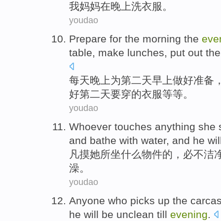
我
妈妈
在
晚上
洗
衣服
。
youdao
Prepare
for
the morning
the
eve
table
,
make lunches
, put out
the
每天
晚上
为
第二
天早上做好
准备
好第二天
要
穿
的
衣服
等等。
youdao
Whoever
touches
anything
she
and
bathe
with water,
and
he wi
凡
摸
她
所
坐
什么
物件的，
必
不洁
澡
。
youdao
Anyone who
picks
up the
carca
he will be unclean
till
evening
.