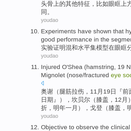
头骨
上
的
其他
特征
，
比如
眼眶
上
同
。
youdao
Experiments
have shown that
h
good
performance
in
the
segmen
实验
证明
混和
水平
集
模型
在
眼眶
youdao
Injured O'Shea
(
hamstring
,
19
N
Mignolet
(
nose
/
fractured
eye
so
奥谢
（
腿筋拉伤
，
11
月
19
日『前
日期』），
坎贝尔
（
膝盖
，
12月
折
，
明年一月
），
戈登
（膝盖，
youdao
Objective to
observe
the
clinical