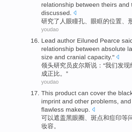
relationship between
theirs
and 
discussed
.
研究了
人眼瞳孔
、
眼眶
的
位置
、
youdao
Lead
author Eiluned
Pearce
sai
relationship between absolute
l
size
and
cranial
capacity."
领头
研究员
皮尔斯
说
：“
我们
发现
成正比。”
youdao
This product
can
cover
the
blac
imprint
and other
problems
, an
flawless
makeup
.
可以
遮盖
黑
眼圈
、
斑点
和
痘印
等
妆容
。