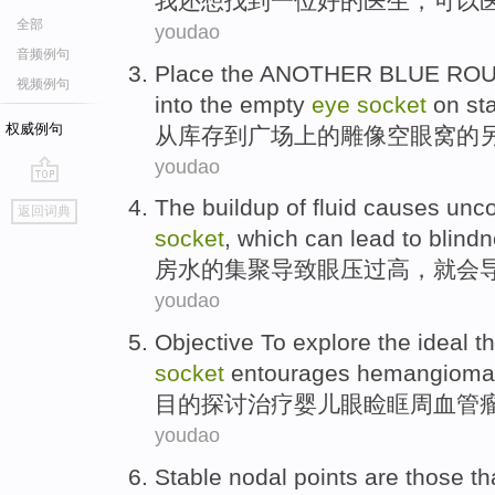
我
还
想
找到
一位
好的
医生
，
可以
全部
youdao
音频例句
Place
the ANOTHER
BLUE
RO
视频例句
into
the
empty
eye
socket
on
st
权威例句
从
库存
到
广场
上
的
雕像
空
眼窝
的
youdao
go
The
buildup
of
fluid
causes
unco
返回词典
top
socket
, which
can lead
to
blind
房水
的
集聚
导致
眼压过高，就
会
youdao
Objective
To explore
the ideal
t
socket
entourages
hemangioma
目的
探讨
治疗
婴儿眼睑眶周
血管
youdao
Stable
nodal
points
are
those th