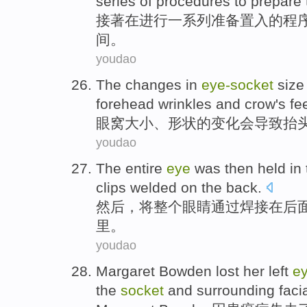
series of
procedures
to prepare
接
著
在
进行
一系列
准备
置入
的
程
间
。
youdao
The
changes
in
eye-
socket
size
forehead wrinkles and
crow
's fe
眼窝
大小
、
形状
的
变化
会导致抬
youdao
The entire
eye
was then held in
clips
welded
on
the back
.
然后，将
整个
眼睛
通过
焊接
在
后
里。
youdao
Margaret Bowden
lost
her left
e
the
socket
and
surrounding
faci