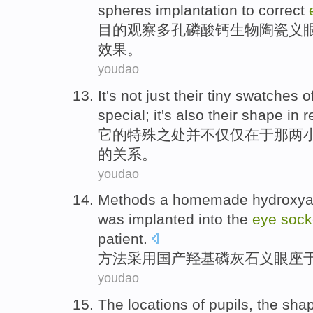
spheres
implantation
to correct
目的
观察
多孔
磷酸钙
生物陶瓷义
效果
。
youdao
It
's not
just
their
tiny
swatches
o
special
;
it
's
also
their
shape
in
r
它
的
特殊
之处
并不
仅仅
在于
那
两
的
关系
。
youdao
Methods
a homemade
hydroxyap
was
implanted
into
the
eye
sock
patient.
方法
采用
国产羟基
磷灰石
义
眼
座
youdao
The
locations
of
pupils
,
the
sha