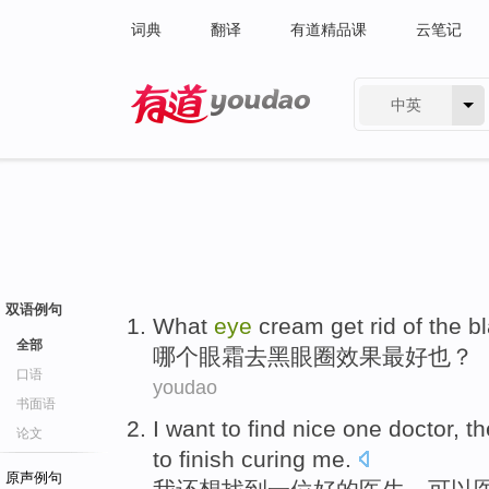
词典
翻译
有道精品课
云笔记
中英
有道 - 网易旗下搜索
双语例句
What
eye
cream get rid
of
the b
全部
哪个
眼霜
去
黑
眼圈
效果
最好
也？
口语
youdao
书面语
I
want to
find
nice
one
doctor
,
th
论文
to
finish
curing
me
.
原声例句