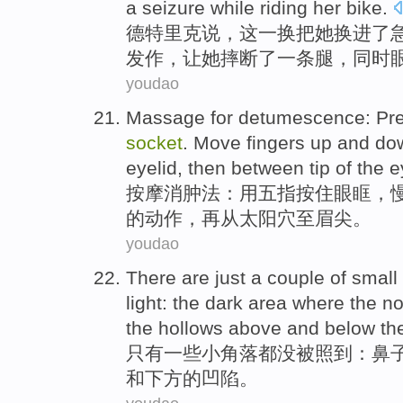
a
seizure
while
riding
her
bike
.
德
特里
克
说
，
这
一
换
把
她
换进了
发作，让
她
摔断了一条
腿
，同时
youdao
Massage
for detumescence
: Pr
socket
.
Move
fingers up
and
do
eyelid
,
then
between
tip
of the
e
按摩
消肿
法：
用五指
按住
眼眶
，
的
动作，
再
从太阳穴至
眉
尖
。
youdao
There are just
a
couple of
small
light:
the
dark
area
where the
n
the
hollows
above
and
below th
只有
一
些小
角落
都没
被
照到：
鼻
和
下方
的
凹陷
。