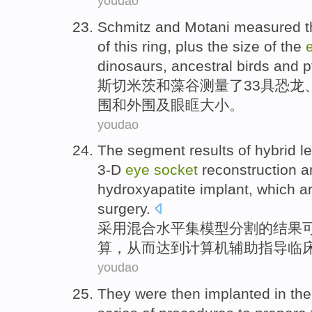
youdao
Schmitz
and
Motani
measured
t
of this
ring
, plus the
size
of
the
dinosaurs
,
ancestral
birds and
p
斯切米茨
和
藻谷
测量
了
33
具
恐龙
围和
外围
及
眼眶
大小
。
youdao
The
segment
results
of
hybrid
l
3-D
eye
socket
reconstruction
a
hydroxyapatite
implant,
which
ar
surgery
.
采用混合
水平
集
模型
分割
的
结果
算
，
从而
达到
计算机
辅助指导临
youdao
They
were
then
implanted
in
the