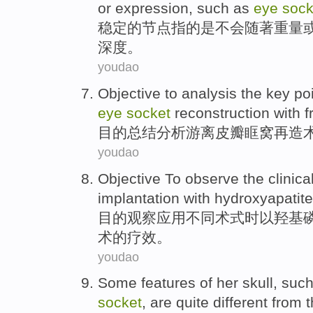
or
expression
,
such as
eye
sock
稳定
的
节点
指
的是
不会
随
著
重量
深度
。
youdao
Objective to
analysis
the
key po
eye
socket
reconstruction with
f
目的
总结
分析
游离
皮瓣眶
窝
再造
youdao
Objective To
observe
the clinica
implantation
with
hydroxyapatite 
目的
观察
应用
不同术式时
以
羟基
术
的
疗效
。
youdao
Some
features
of
her skull
,
such
socket
, are
quite
different
from t