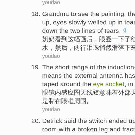
youdao
Grandma
to
see
the
painting
,
th
up
, eyes
slowly
welled
up in
tea
down
the
two
lines
of
tears
.
奶奶
看到
这
幅画
后，
眼圈
一下子
水
，
然后
，
两
行
泪珠
悄然
滑落
下
youdao
The
short
range of the inductio
means
the
external
antenna has
taped
around the
eye
socket
,
in
眼镜
内感应圈
天线
短
意味着
外部
是黏
在
眼眶
周围
。
youdao
Detrick
said
the
switch
ended u
room with
a
broken
leg
and
frac