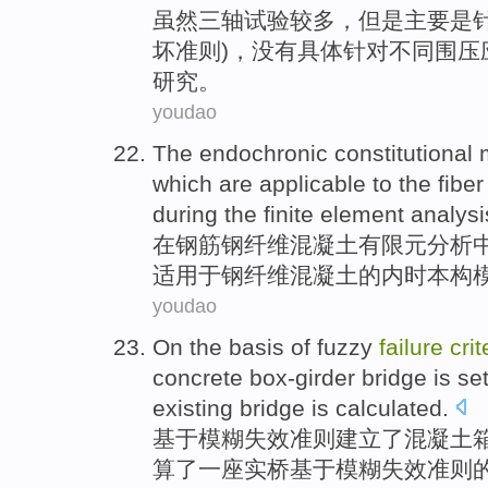
虽然
三
轴
试验
较多，但是
主要
是
坏
准则
)，没有具体针对不同围压
研究。
youdao
The
endochronic constitutional
which
are applicable
to the
fiber
during
the
finite element
analysi
在
钢筋
钢
纤维
混凝土
有限元
分析
适用
于钢
纤维混凝土的内时本构
youdao
On the
basis
of
fuzzy
failure
crit
concrete
box-girder
bridge
is
se
existing
bridge is
calculated
.
基于
模糊
失效
准则
建立
了
混凝土
算了一座
实
桥基于模糊失效准则