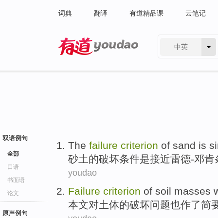
词典
翻译
有道精品课
云笔记
中英
有道 - 网易旗下搜索
双语例句
The
failure
criterion
of
sand
is
s
全部
砂土
的
破坏
条件
是
接近雷德-邓肯
口语
youdao
书面语
Failure
criterion
of
soil
masses 
论文
本文
对土体
的
破坏
问题
也
作了简
原声例句