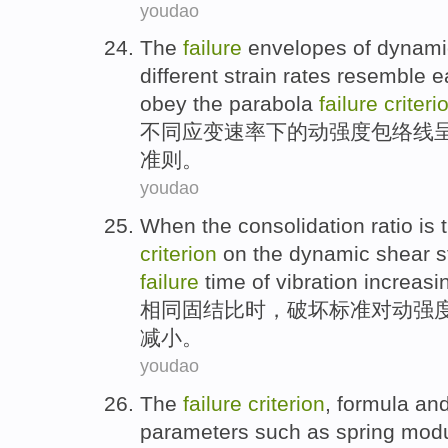
youdao
The
failure
envelopes
of
dynami
different
strain
rates
resemble ea
obey
the parabola
failure
criteri
不同
应变
速率
下
的
动
强度
包络线
准则
。
youdao
When
the
consolidation
ratio is
criterion
on the
dynamic shear
s
failure
time
of
vibration
increasi
相同
固结
比
时
，
破坏
标准
对
动
强
减小
。
youdao
The
failure
criterion
,
formula
an
parameters
such as
spring
modu