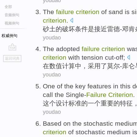
youdao
全部
The
failure
criterion
of
sand
is
si
音频例句
criterion
.
视频例句
砂土
的
破坏
条件
是
接近
雷德
-邓肯
权威例句
youdao
The
adopted
failure
criterion
wa
go
criterion
with
tension
cut-off;
返回词典
top
在数值计算中，
采用
了莫尔-
库仑
youdao
One
of
the
key
features
in
this
d
call
the Single-
Failure
Criterion
.
这个
设计
标准
的
一个
重要
的
特征
youdao
Based on
the
stochastic
mediu
criterion
of stochastic medium
i