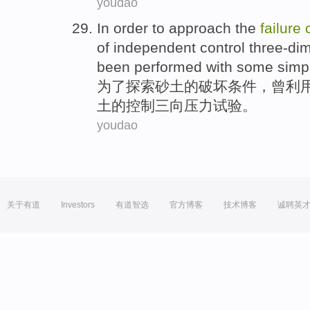
youdao
In order to
approach
the
failure
of independent
control
three-di
been
performed
with
some simp
为了
探索
砂土
的
破坏
条件
，
曾
利
土的
控制
三向
压力
试验
。
youdao
关于有道
Investors
有道智选
官方博客
技术博客
诚聘英