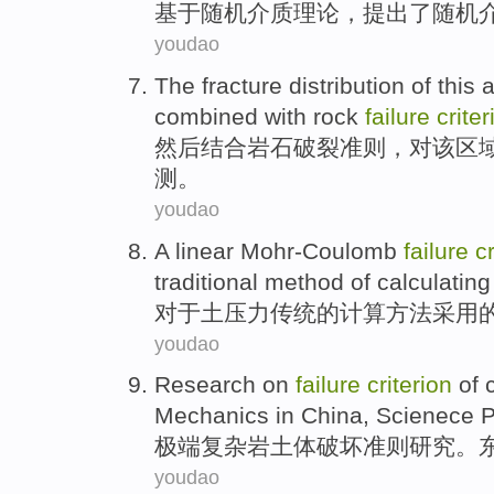
基于
随机
介质
理论，
提出
了随机
youdao
The
fracture
distribution
of
this
a
combined with
rock
failure
criter
然后
结合
岩石
破裂
准则，
对
该
区
测。
youdao
A
linear
Mohr-Coulomb
failure
c
traditional
method
of
calculating
对于
土
压力
传统
的
计算
方法
采用
youdao
Research on
failure
criterion
of
Mechanics in China, Scienece Pr
极端
复杂
岩土
体
破坏
准则
研究
。
youdao