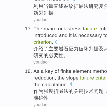
利用当量
直线
裂纹
扩展
法
研究
复
断裂
判据。
youdao
The
main
rock
stress
failure
crit
introduced
and it is
necessary
t
criterion
.
介绍
了
主要
岩石
应力
破坏
判据
及
研究
的必要性
。
youdao
As a
key
of
finite element meth
reduction
,
the slope
failure
crite
the
calculation
.
作为
强度
折减法
的
关键
技术
问题
准确性
。
youdao