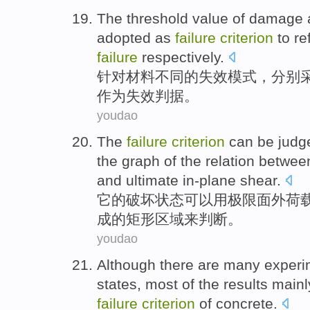
The
threshold
value
of
damage
adopted
as
failure
criterion
to re
failure
respectively
.
针对材料不同
的
失效
模式，
分别
作为
失效
判据
。
youdao
The
failure
criterion
can be
judg
the
graph
of the
relation betwee
and
ultimate
in-plane
shear
.
它
的
破坏
状态
可以
用
极限
面
外
荷
成的
矩形
区域
来判断
。
youdao
Although
there
are
many
experi
states, most
of
the
results
mainl
failure
criterion
of
concrete
.