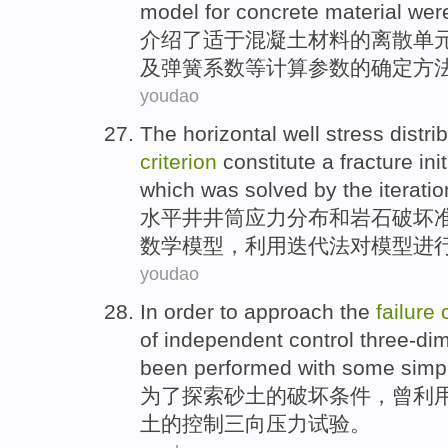
model
for
concrete
material
wer
介绍
了适于
混凝土
材料
的
离散
单
及
弹簧
系数
等
计算
参数
的
确定方
youdao
The horizontal
well
stress
distri
criterion
constitute
a
fracture
ini
which was solved
by the iteratio
水平井
井筒
应力
分布
和
岩石
破坏
数学
模型
，利用迭代法对模型进
youdao
In order to
approach
the
failure
of independent
control
three-di
been
performed
with
some simp
为了
探索
砂土
的
破坏
条件
，
曾
利
土的
控制
三向
压力
试验
。