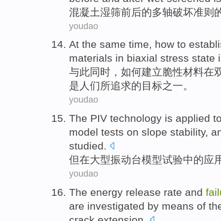
混凝土
湿筛
前后
的
多
轴
破坏
准则
youdao
At the same time
,
how to
establ
materials
in
biaxial
stress
state
与此
同时
，
如何
建立
脆性
材料
在
是
人们
所追求的目标
之一
。
youdao
The PIV technology is
applied
t
model
tests
on slope stability, 
studied.
但在
大型
振动
台
模型
试验
中的应
youdao
The
energy
release
rate
and
fai
are
investigated
by means
of
th
crack
extension
.