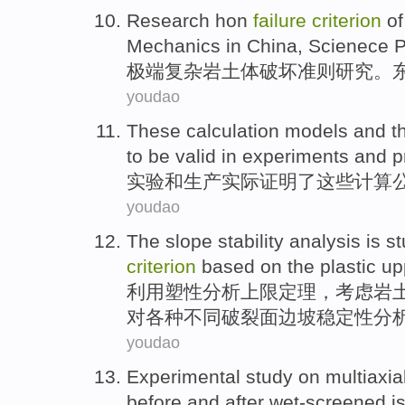
Research
hon
failure
criterion
o
Mechanics in China, Scienece Pr
极端
复杂
岩土
体
破坏
准则
研究
。
youdao
These
calculation
models
and
t
to be
valid
in
experiments
and
p
实验
和
生产
实际
证明
了
这些
计算
youdao
The slope
stability
analysis
is s
criterion
based
on
the
plastic
up
利用
塑性
分析
上限定理，考虑岩
对
各种
不同破裂
面边坡
稳定性
分
youdao
Experimental study on
multiaxia
before
and after
wet-screened is