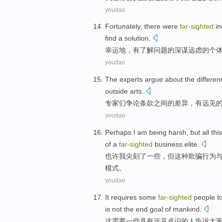
youdao
Fortunately
,
there
were
far-sighted
in
find
a
solution
.
幸运地
，
有
了解
问题
的深谋远虑
的
个
youdao
The experts
argue about
the
differen
outside
arts
.
专家
们
争论
条款
之间
的
差异
，
有远见
youdao
Perhaps
I am
being
harsh
,
but
all
this
of
a
far-sighted
business
elite
.
也许
我
尖刻了一些
，
但
这种
欺骗行为
模式
。
youdao
It
requires
some
far-sighted
people
t
is not
the
end
goal
of
mankind
.
这
需要
一些
具有
远见
卓识
的
人
告诉
大