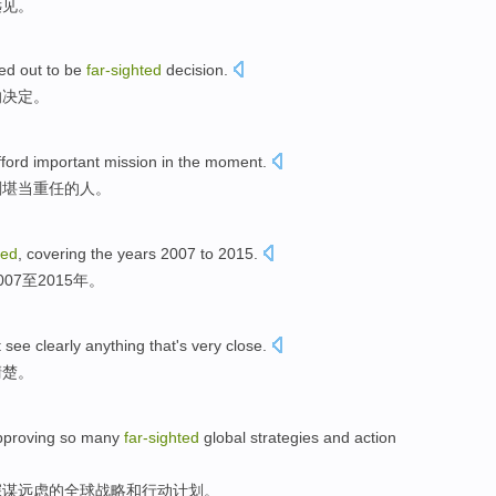
远见
。
ed out
to
be
far-sighted
decision
.
的
决定
。
ford important mission
in
the moment
.
刻堪当重任的人。
ted
,
covering
the years 2007 to 2015.
07至2015年。
t
see
clearly anything that
's very
close
.
清楚
。
pproving
so
many
far-sighted
global
strategies
and
action
深谋远虑
的
全球
战略
和
行动
计划
。