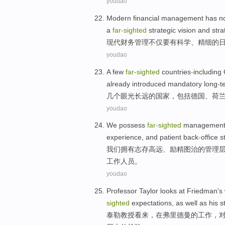
youdao
Modern
financial
management
has
n
a
far-sighted
strategic
vision
and
stra
现代
财务
管理
不仅
要
有
科学
、
精细
的
youdao
A few
far-sighted
countries
-
including
already
introduced
mandatory long
-
t
几个
眼光
长远
的国家，包括
德国
、
荷
youdao
We
possess
far-sighted
management 
experience,
and
patient
back
-
office
s
我们
拥有
志存高远、
励精图治的
管理
工作
人员
。
youdao
Professor
Taylor
looks
at
Friedman's
sighted
expectations
,
as well as
his
s
泰勒
教授
看来
，
在
弗里德曼
的
工作
，