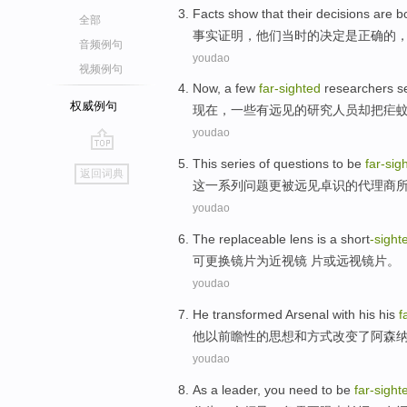
Facts
show that
their
decisions
are
b
全部
事实
证明
，
他们
当时的决定
是
正确
的
音频例句
youdao
视频例句
Now
, a
few
far-sighted
researchers
se
权威例句
现在
，
一些
有
远见
的
研究人员
却把疟
youdao
go
This
series of
questions
to
be
far-sig
返回词典
top
这
一系列
问题
更
被
远见
卓识的
代理商
youdao
The replaceable
lens
is
a short
-sight
可
更换
镜片
为
近视
镜
片
或
远视
镜片。
youdao
He
transformed
Arsenal
with
his his
f
他
以
前瞻性的
思想
和
方式
改变了
阿森
youdao
As
a
leader
, you
need to be
far-sight