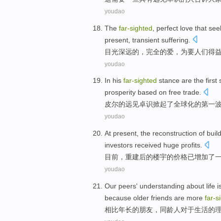
youdao
The
far-sighted
,
perfect
love
that seek
present
,
transient
suffering
.
目光深远的，
完全的
爱
，为要人们得
youdao
In
his
far-sighted
stance are
the
first
s
prosperity
based on
free
trade
.
皮尔
的
远见
卓识掀起
了
全球化
的
第一
youdao
At present
,
the
reconstruction
of
buil
investors
received
huge
profits
.
目前
，
重建后
的
楼宇
的
价格
已
增加了
youdao
Our
peers'
understanding
about
life
i
because
older friends are
more
far-s
相比
年长
的
朋友
，
同龄人
对于
生活
的