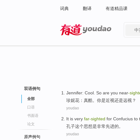
词典
翻译
有道精品课
中
有道 - 网易旗下搜索
双语例句
Jennifer
:
Cool
. So are
you
near
-sigh
全部
珍妮花
：
真酷
。
你
是近视
还是
远视
？
口语
youdao
书面语
It
is
very
far-sighted
for
Confucius
to 
论文
孔子
这个
思想
是
非常
先进的。
youdao
原声例句