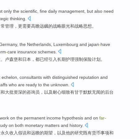
ot only
the
scientific
,
fine
daily
management,
but also
need
tegic
thinking
.
日常
管理，
更
需要
高瞻远瞩
的
战略
眼光
和
战略
思想
。
Germany
,
the Netherlands
,
Luxembourg
and
japan
-
have
erm
-
care
insurance
schemes
.
兰
、
卢森堡
和
日本，都
已经
引入长期护理
强制
保险
计划。
echelon,
consultants
with distinguished reputation
and
taffs who
are ready to the
unknown
.
层
和
大批
资深
的咨询员，
以及
耐心
细致有甘于默默无闻的
后台
work
on
the
permanent
income
hypothesis
and
on
far-
tudy on
both
monetary
matters
and
history
.
对
永久
收入
假说
和
远
瞻
的
期望
，
以及
他
的
研究
既有
货币
事项
和