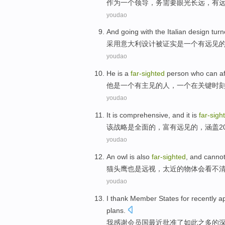
作为
一个
领导
，务
需要
眼光
长远
，
有
youdao
And going with the
Italian
design
turn
采用
意大利
设计
被
证实
是
一个有远见
youdao
He
is
a
far-sighted
person who
can af
他
是
一
个有
主见
的
人
，一个
在
关键时
youdao
It
is
comprehensive
, and
it is
far-sigh
该
战略
是
全面
的，
富有
远见的，涵盖20
youdao
An owl
is also
far-sighted
, and canno
猫头鹰
也是
远视
，
太
近
的物体会
看
不
youdao
I
thank
Member States for
recently
a
plans
.
我
感谢
会员国
最近
批准了
如此
之
多
的