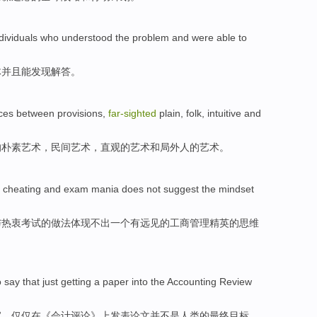
dividuals who
understood
the
problem
and
were
able to
体
并且
能
发现
解答
。
ces
between
provisions
,
far-sighted
plain
,
folk
,
intuitive
and
的
朴素
艺术
，
民间
艺术，
直观的
艺术
和
局外人
的艺术。
cheating
and
exam
mania
does not
suggest
the
mindset
与
热衷
考试
的做法体现
不
出
一个
有
远见
的
工商管理精英
的
思维
o
say
that
just
getting a
paper
into the
Accounting
Review
家，
仅仅
在《
会计
评论》上发表
论文
并
不是人类
的
最终
目标
。