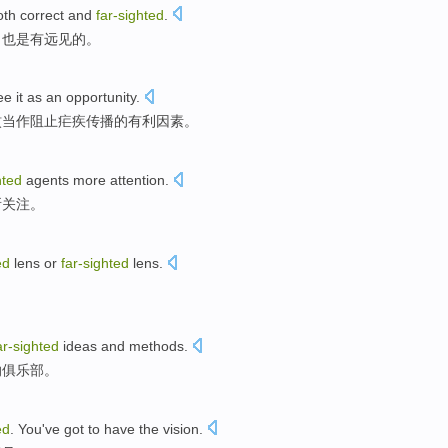
oth correct
and
far-sighted
.
，
也是有远见的
。
e it
as
an opportunity
.
蚊
当作
阻止疟疾传播的
有利
因素。
hted
agents
more attention
.
所关注。
ed
lens
or
far-sighted
lens
.
ar-sighted
ideas
and
methods
.
纳俱乐部
。
ed
. You've got to
have
the
vision
.