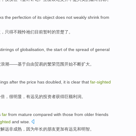
s the perfection of its object
does not
weakly
shrink from
益，只得
不
顾怜祂
们
目前
暂时
的
苦楚了
。
tirrings
of
globalisation
, the
start
of
the
spread
of
general
波浪潮——
基于
自由贸易的
繁荣
范围
开始
不断扩大。
dings
after the
price
has
doubled
,
it is clear
that
far-sighted
一倍
，
很
明显，
有远见
的
投资者
获得
巨额
利润。
s
far
from
mature
compared
with those from
older
friends
ighted
and
wise
.
理解
远非
成熟
，
因为
年长的朋友
更加
有远见
和
明智
。