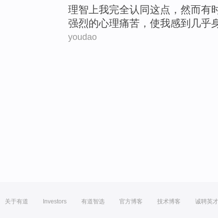
理智
上
我
完全
认同
这点
，
然而有
强烈
的
心理
痛苦
，
使
我
感到
几乎
youdao
关于有道
Investors
有道智选
官方博客
技术博客
诚聘英