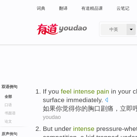
词典
翻译
有道精品课
云笔记
中英
有道 - 网易旗下搜索
双语例句
If
you
feel
intense
pain
in
your
c
全部
surface
immediately
.
口语
如果
你
觉得
你
的
胸口
剧痛
，立即
书面语
youdao
论文
But
under
intense
pressure-whe
原声例句