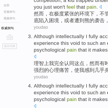
competition
, a
kid
trapped
unde
全部
you
just
won't
feel
that
pain
.
音频例句
然而
，
在
极度
紧张
的环境下，不
视频例句
底
陷入困境
，或者遭到熊的
袭击
youdao
权威例句
Although intellectually
I
fully
acc
experience
this
void
to
such
an 
go
返回词典
top
psychological
pain
that
it makes
理智
上
我
完全
认同
这点
，
然而有
强烈
的
心理
痛苦
，
使
我
感到
几乎
youdao
Although intellectually
I
fully
acc
experience
this
void
to
such
an 
psychological
pain
that
it makes