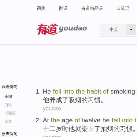
词典
翻译
有道精品课
云笔记
中英
有道 - 网易旗下搜索
双语例句
He
fell
into
the
habit
of
smoking
.
全部
他
养成了
吸烟
的
习惯
。
口语
youdao
书面语
At
the
age
of
twelve
he
fell
into
论文
十二
岁时
他
就染上了
抽烟
的
习惯
原声例句