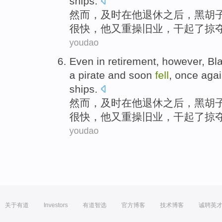
ships
.
然而
，及时
在
他退休
之后，黑
胡
很快
，他
又
重操旧业，干起了
掠
youdao
Even
in
retirement
,
however
,
Bl
a pirate
and
soon
fell
, once
aga
ships
.
然而
，及时
在
他退休
之后，黑
胡
很快
，他
又
重操旧业，干起了
掠
youdao
关于有道
Investors
有道智选
官方博客
技术博客
诚聘英