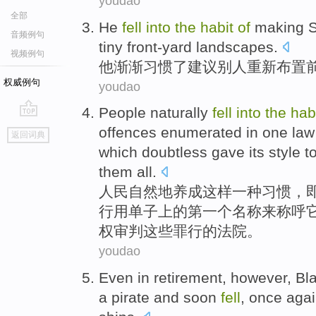
youdao
全部
He
fell
into
the
habit
of
making
S
音频例句
tiny
front-yard
landscapes
.
视频例句
他
渐渐
习惯
了
建议
别人重新布置
权威例句
youdao
People
naturally
fell
into
the
hab
go
offences
enumerated
in
one
law
返回词典
top
which
doubtless gave
its
style
t
them all
.
人民
自然地
养成这样
一
种
习惯
，
行
用
单子
上
的
第一
个
名称
来
称呼
权
审判
这些
罪行的
法院
。
youdao
Even
in
retirement
,
however
,
Bl
a pirate
and
soon
fell
, once
aga