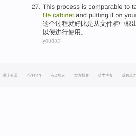
This
process
is comparable
to
t
file
cabinet
and
putting
it
on
you
这个
过程
就好比
是从
文件柜中
取
以便
进行
使用
。
youdao
关于有道
Investors
有道智选
官方博客
技术博客
诚聘英