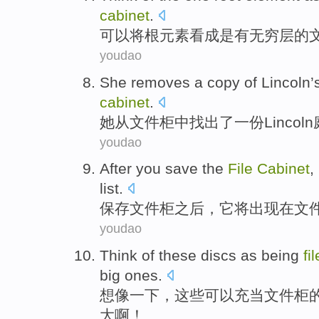
cabinet
.
可以将
根
元素
看成
是有
无穷
层的
youdao
She
removes
a
copy
of
Lincoln’
cabinet
.
她
从
文件柜中找出
了一
份
Lincoln
youdao
After
you save
the
File
Cabinet
,
list
.
保存
文件柜
之后
，
它
将出现
在
文
youdao
Think
of
these
discs as being
fi
big
ones
.
想像一下
，
这些
可以
充当
文件柜
大
啊
！