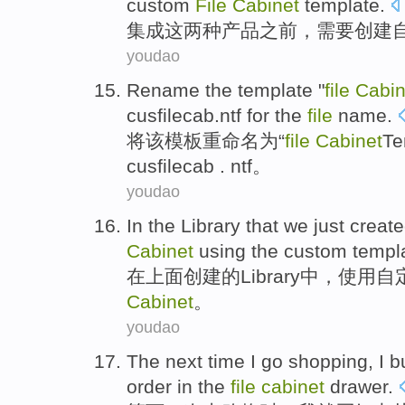
custom
File
Cabinet
template
.
集成
这
两种
产品
之前
，
需要
创建
youdao
Rename
the
template
"
file
Cabin
cusfilecab.ntf for
the
file
name.
将
该
模板
重
命名
为“
file
Cabinet
Te
cusfilecab
. ntf。
youdao
In
the
Library
that we just
creat
Cabinet
using
the custom
templ
在
上面
创建
的
Library
中，
使用
自
Cabinet
。
youdao
The next time
I go
shopping
,
I
b
order
in the
file
cabinet
drawer
.