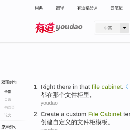
词典
翻译
有道精品课
云笔记
中英
有道 - 网易旗下搜索
双语例句
Right
there
in
that
file
cabinet
.
全部
都
在
那个
文件柜里
。
口语
youdao
书面语
Create
a custom
File
Cabinet
te
论文
创建
自
定义的
文件柜
模板。
原声例句