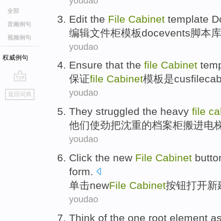
youdao
全部
Edit
the
File
Cabinet
template
D
音频例句
编辑
文件柜
模板
docevents
脚本
视频例句
youdao
权威例句
Ensure that
the
file
Cabinet
temp
保证
file
Cabinet
模板
是
cusfileca
go
youdao
返回词典
top
They
struggled
the
heavy
file
ca
他们
使劲
把
沈重
的
档案柜
搬进电
youdao
Click the
new
File
Cabinet
butto
form
.
单击
new
File
Cabinet
按钮
打开
新
youdao
Think
of the one root
element
a