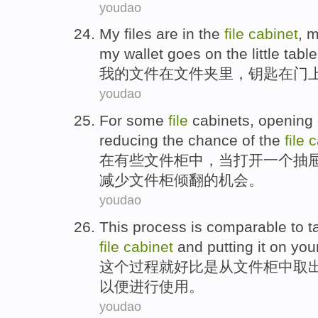
youdao
My
files
are
in
the
file
cabinet
,
m
my wallet goes
on
the
little table
我
的
文件
在
文件夹
里，
钥匙
在
门
youdao
For
some
file
cabinets
,
opening
reducing
the
chance
of
the
file
c
在
有些
文件柜
中，
当打开
一个
抽
减少
文件柜
倾翻
的
机会
。
youdao
This
process
is comparable
to
t
file
cabinet
and
putting
it
on
you
这个
过程
就好比
是从
文件柜中
取
以便
进行
使用
。
youdao