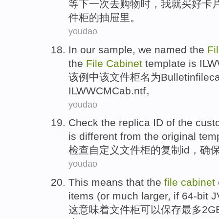
等
下一次
去
购物时
，
我
就买好
卡
件柜
的抽屉里。
youdao
In our sample, we
named
the
Fi
the
File
Cabinet
template
is
ILW
该例中该文件柜
名为
Bulletinfilec
ILWWCMCab.
ntf
。
youdao
Check
the
replica
ID
of
the cus
is
different
from
the
original
tem
检查
自
定义
文件柜
的
复制
id
，
确
youdao
This
means that
the
file
cabinet
items
(or
much larger
,
if
64
-bit
J
这
意味着
文件柜
可以
保存
最多
2
G