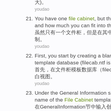
大)。
youdao
You
have
one
file
cabinet
,
but
t
and
how much
you can
fit
into t
虽然
只有
一个
文件柜
，
但是
在
其
制
。
youdao
First
, you start by
creating
a bla
template
database
(
filecab.ntf
is
首先
，
在
文件柜
模板
数据库
（
fil
白
视图
。
youdao
Under
the General
Information
s
name
of
the
File
Cabinet
templa
在
General
Information
节
中
输入