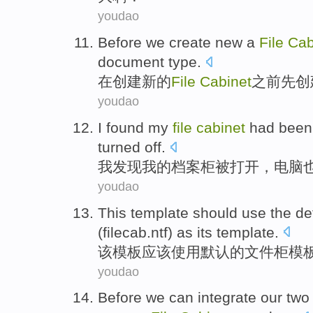
youdao
Before
we
create
new
a
File
Cab
document type.
在
创建
新的
File
Cabinet
之前
先创
youdao
I
found
my
file
cabinet
had
been
turned
off.
我
发现
我
的
档案柜
被
打开
，
电脑
youdao
This
template
should
use
the de
(
filecab.ntf
)
as
its template.
该
模板
应该
使用
默认
的
文件柜
模板
youdao
Before
we can
integrate
our
two