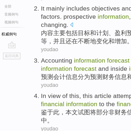
全部
It
mainly
includes
objectives
an
音频例句
factors. prospective
information
视频例句
changing
.
内容
主要
包括
目标
和
计划
、盈利
权威例句
等
，并且
还
在
不断地变化
和增加
youdao
go
返回词典
top
Accounting
information
forecast
information
forecast
and
inside
预测
会计
信息
分为
预测
财务
信息
youdao
In view
of
this
,
this article
attemp
financial
information
to
the
finan
鉴于
此
，
本文
试图
将
部分
非
财务
中。
youdao