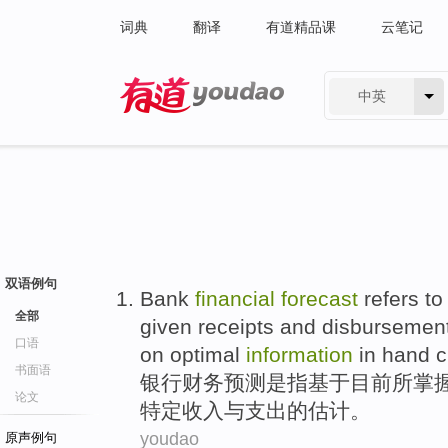
词典
翻译
有道精品课
云笔记
中英
有道 - 网易旗下搜索
双语例句
Bank
financial
forecast
refers to
全部
given
receipts
and
disbursemen
口语
on
optimal
information
in
hand
c
书面语
银行
财务
预测
是
指
基于
目前
所
掌
论文
特定
收入
与
支出
的
估计
。
youdao
原声例句