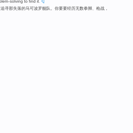
lem-solving to
find
it
.
在追寻那
失落
的马可波罗
舰队
。你
要
要
经历无数拳脚
、
枪战
，