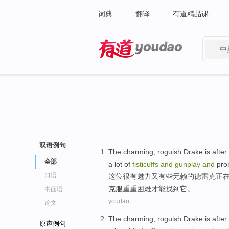
词典
翻译
有道精品课
中
有道 - 网易旗下搜索
双语例句
The
charming
,
roguish
Drake
is after
全部
a lot of
fisticuffs
and
gunplay
and
prob
口语
这位
很有魅力
又有些
无赖
的
德雷克
正
克服重重困难才能找到它。
书面语
youdao
论文
The
charming
,
roguish
Drake
is after
原声例句