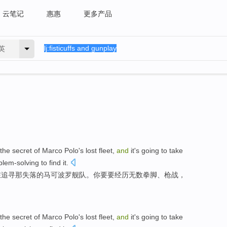
云笔记
惠惠
更多产品
英
 the secret
of
Marco
Polo
's
lost
fleet
,
and
it's
going to
take
lem-solving to
find
it
.
在追寻那
失落
的马可波罗
舰队
。你
要
要
经历无数拳脚
、
枪战
，
 the secret
of
Marco
Polo
's
lost
fleet
,
and
it's
going to
take