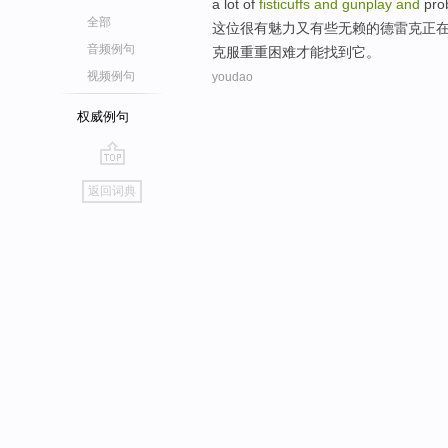
a lot of
fisticuffs
and
gunplay
and
prob
全部
这位
很有魅力
又有些
无赖
的
德雷克
正
音频例句
克服重重困难才能找到它。
视频例句
youdao
权威例句
go
返回词典
top