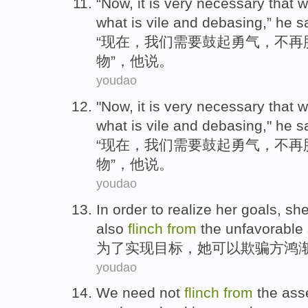
“
Now
, it is very necessary that
w
what
is vile
and
debasing
,”
he
s
“
现在
，
我们
需要鼓起
勇气，
不再
物
”，
他
说。
youdao
"
Now
, it is very necessary that
w
what
is vile
and
debasing
,"
he
s
“
现在
，
我们
需要鼓起
勇气，
不再
物
”，
他
说。
youdao
In order to
realize
her
goals
,
sh
also
flinch
from
the unfavorable
为了
实现
目标
，
她
可以
欺骗
方鸿
youdao
We need not
flinch
from
the asse