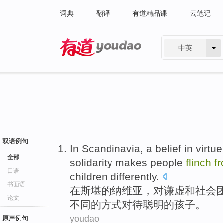
词典
翻译
有道精品课
云笔记
中英
有道 - 网易旗下搜索
双语例句
In
Scandinavia
, a
belief
in
virtue
全部
solidarity
makes
people
flinch
f
口语
children
differently
.
书面语
在
斯堪的纳维亚
，对
谦虚
和
社会
论文
不同的方式
对待
聪明
的
孩子
。
youdao
原声例句