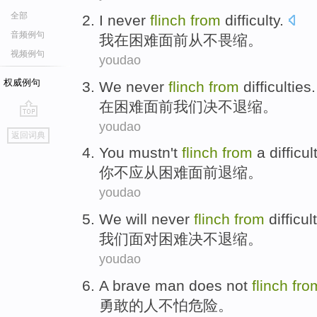
全部
I
never
flinch
from
difficulty
.
音频例句
我
在困难面前
从不
畏缩。
视频例句
youdao
权威例句
We
never
flinch
from
difficulties
.
在
困难面前
我们
决不
退缩
。
youdao
go
返回词典
top
You
mustn
't
flinch
from
a
difficul
你
不
应从
困难
面前
退缩
。
youdao
We
will never
flinch
from
difficul
我们
面对困难
决不
退缩。
youdao
A brave
man
does not
flinch
fro
勇敢
的
人
不怕
危险
。