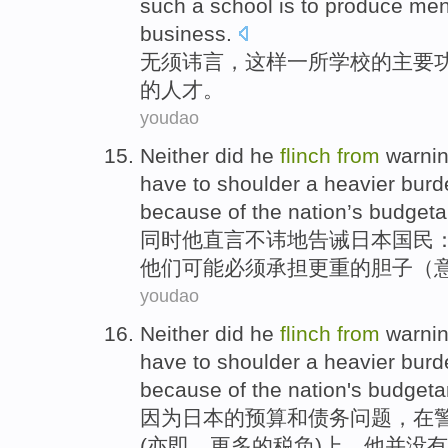
such
a
school
is
to
produce
men
business
.
无须
讳言
，
这样
一
所学校
的
主要
的人才。
youdao
Neither did
he
flinch
from
warni
have to
shoulder
a heavier
burd
because
of the
nation’s budgeta
同时
他
直言
不讳地
告诫
日本
国民
他们
可能
必须
承担
更
重的
胆子
（
youdao
Neither
did
he
flinch
from
warni
have
to shoulder
a heavier
burd
because
of
the nation
's
budgeta
因为
日本
的
预算
和
债务
问题，在
(
亦即
，更多
的
税负
)上，
他
并
没有