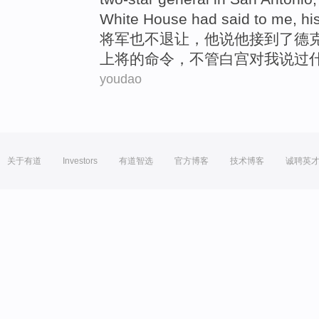
White House
had said
to
me
,
hi
将军
也不
退让
，
他
说
他接到
了德
上将的
命令
，
不管
白宫
对
我
说
过
youdao
关于有道
Investors
有道智选
官方博客
技术博客
诚聘英