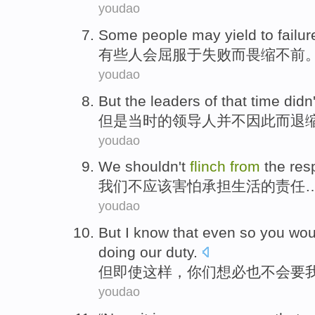
youdao
Some
people
may
yield
to
failur
有些
人
会
屈服
于
失败
而
畏缩不前
youdao
But
the
leaders
of that time
didn'
但是
当时的
领导人
并不
因此而
退
youdao
We
shouldn
't
flinch
from
the
resp
我们
不
应该
害怕
承担生活
的
责任
youdao
But
I know that
even
so
you
wou
doing
our
duty
.
但
即使
这样，
你们
想必
也
不会
要
youdao