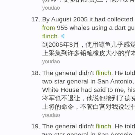
youdao
By
August
2005 it
had
collected
from
955
whales
using
a
dart
gu
flinch
.
到
2005年
8月
，
使用
鲸鱼
几乎
感
上
采集到
许多铅笔橡皮
大小
的
样
youdao
The
general
didn
't
flinch
.
He
tol
two-star
general in
San
Antonio
White House
had said
to
me
,
hi
将军
也不
退让
，
他
说
他接到
了德
上将的
命令
，
不管
白宫
对
我
说
过
youdao
The
general
didn
't
flinch
.
He
tol
two-star
general in
San
Antonio