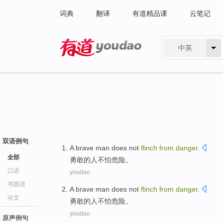
词典
翻译
有道精品课
云笔记
中英
有道 - 网易旗下搜索
双语例句
A brave
man
does not
flinch
from
danger
.
全部
勇敢
的
人
不怕
危险
。
口语
youdao
书面语
A brave
man
does not
flinch
from
danger
.
论文
勇敢
的
人
不怕
危险
。
youdao
原声例句