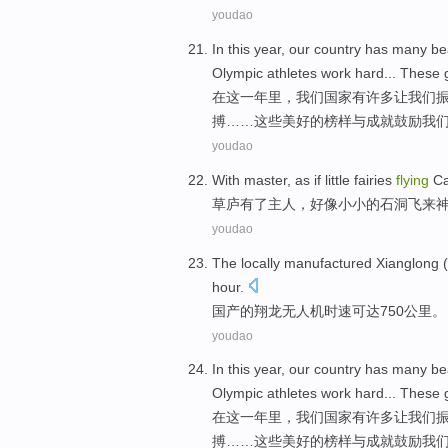
youdao
In
this
year
,
our
country
has
many
be
Olympic
athletes
work hard
...
These
在
这
一年里
，
我们
国家
有
许多
让我们
搏
……
这些
美好
的
榜样
与
成就鼓励
我
youdao
With
master
,
as if
little
fairies
flying
Ca
草庐
有了
主人
，
好像
小小的
石洞
飞来
youdao
The locally manufactured
Xianglong
(
hour.
国产的
翔龙
无人机时速
可达750
公里
。
youdao
In
this
year
,
our
country
has
many
be
Olympic
athletes
work hard
...
These
在
这
一年里
，
我们
国家
有
许多
让我们
搏
……
这些
美好
的
榜样
与
成就鼓励
我