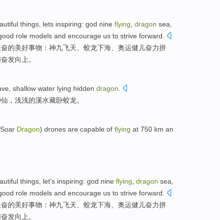
autiful
things
,
lets
inspiring
:
god
nine
flying
,
dragon
sea
,
good
role models
and
encourage
us
to
strive forward
.
振奋
的
美好
事物
：
神
九
飞天
、
蛟龙
下海
、
奥运
健儿奋力
拼
们
奋发
向上。
ve
,
shallow
water
lying
hidden
dragon
.
神仙，
浅浅的
溪水
藏
卧
蛟龙
。
Soar
Dragon
)
drones
are capable of
flying
at 750
km
an
autiful
things
,
let
's
inspiring
:
god
nine
flying
,
dragon
sea
,
good
role models
and
encourage
us
to
strive forward
.
振奋
的
美好
事物
：
神
九
飞天
、
蛟龙
下海
、
奥运
健儿奋力
拼
们
奋发
向上。