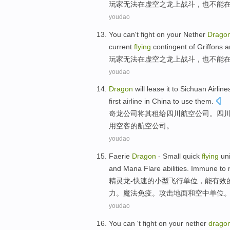
玩家
无法
在
虚空
之
龙
上
战斗
，
也不能
youdao
You
can't
fight
on
your Nether
Drago
current
flying
contingent of
Griffons
a
玩家
无法
在
虚空
之
龙
上
战斗
，
也不能
youdao
Dragon
will
lease it to
Sichuan
Airline
first
airline
in
China
to
use
them.
奇龙
公司
将
其
租给
四川
航空
公司。四
用
空客的
航空
公司。
youdao
Faerie
Dragon
-
Small
quick
flying
uni
and
Mana
Flare
abilities
.
Immune
to
精灵
龙
-
快速
的
小型
飞行
单位
，
能有效
力
。
魔法
免疫
。
攻击
地面
和
空中
单位
youdao
You
can '
t
fight
on
your nether
drago