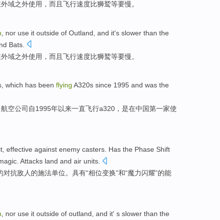
在
外域之外
使用
，
而且
飞行
速度
比
狮鹫等要慢
。
n
,
nor
use
it outside of
Outland
,
and
it's
slower
than
the
nd Bats.
在
外域之外
使用
，
而且
飞行
速度
比
狮鹫等要慢
。
s
, which
has been
flying
A320s
since
1995 and
was
the
川航空公司
自
1995年
以来
一直
飞行
a320
，
是
在
中国
第
一家
使
t
,
effective
against
enemy
casters
.
Has
the
Phase
Shift
magic
.
Attacks
land
and
air
units
.
的
对抗
敌人
的
施法单位
。
具有
“
相位
变换
”
和
“
魔力
闪耀
”的
能
。
n
,
nor
use
it outside of
outland
,
and
it' s
slower
than
the