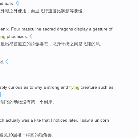
d bats.
在
外域之外
使用
，
而且
飞行
速度
比
狮鹫等要慢
。
enix
.
Four
masculine
sacred
dragons
display a
gesture
of
ying
phoenixes.
，显出昂首挺立的
骄傲
姿态
，龙身环绕
之间
是
飞翔
的
凤
。
ld
.
eply
curious as
to
why
a
strong and
flying
creature
such
as
壮
能
飞
的
动物
没有
第一个
到岸
。
ch actually was a kite
that I
noticed
later. I
saw
a
unicorn
遇见
10
层楼
一样高
的
独角兽
。