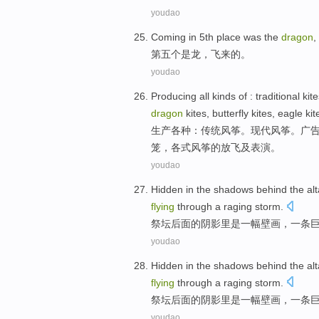
youdao
Coming in
5th place
was
the
dragon
,
第五
个
是
龙
，
飞来
的。
youdao
Producing
all kinds of
:
traditional
kit
dragon
kites,
butterfly
kites,
eagle
kit
生产
各种
：
传统
风筝
。
现代
风筝。
广
笼
，
各式
风筝的
放飞
及
表演
。
youdao
Hidden in
the
shadows
behind the
alt
flying
through
a
raging storm
.
祭坛
后面
的
阴影里
是
一
幅壁画
，一条
youdao
Hidden in
the
shadows
behind the
alt
flying
through
a
raging storm
.
祭坛
后面
的
阴影里
是
一
幅壁画
，一条
youdao