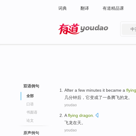
词典
翻译
有道精品课
中
有道 - 网易旗下搜索
双语例句
A
fter a few minutes it became a
flyin
全部
几
分钟后，它变成了一条腾飞的龙。
口语
youdao
书面语
A
flying
dragon
.
论文
飞龙
在天。
youdao
原声例句