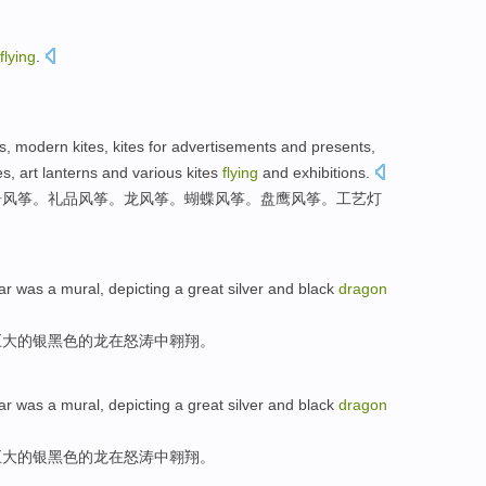
flying
.
es
,
modern
kites, kites for
advertisements
and
presents
,
es,
art
lanterns
and
various
kites
flying
and
exhibitions
.
告
风筝。
礼品
风筝。
龙
风筝。
蝴蝶
风筝。盘
鹰
风筝。
工艺
灯
ar
was
a
mural
, depicting a
great
silver and
black
dragon
巨大的
银
黑色
的
龙
在怒涛中
翱翔
。
ar
was
a
mural
, depicting a
great
silver and
black
dragon
巨大的
银
黑色
的
龙
在怒涛中
翱翔
。