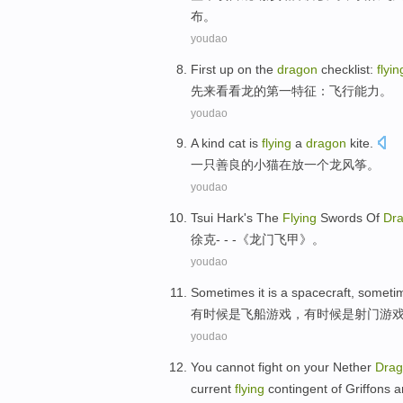
布。
youdao
First
up on
the
dragon
checklist
:
flyin
先
来看看
龙
的第一
特征：
飞行能力
。
youdao
A
kind
cat is
flying
a
dragon
kite
.
一
只
善良
的
小猫
在放一个
龙
风筝
。
youdao
Tsui
Hark's The
Flying
Swords Of
Dr
徐克
- - -《
龙门
飞
甲》。
youdao
Sometimes
it
is
a spacecraft
, somet
有时候
是
飞船
游戏，有时候是
射门
游
youdao
You
cannot
fight
on
your Nether
Dra
current
flying
contingent of
Griffons
a