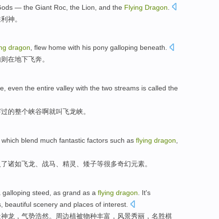
Gods
— the Giant Roc,
the Lion
, and
the
Flying
Dragon
.
胜利
神
。
ing
dragon
, flew
home
with his
pony
galloping
beneath.
驹则
在
地下飞奔
。
e, even
the entire
valley with the two
streams
is
called
the
穿过的
整个
峡谷啊
就
叫
飞龙
峡。
,
which blend
much
fantastic
factors
such as
flying
dragon
,
入
了
诸如
飞龙
、
战马
、
精灵
、矮子等
很多
奇幻
元素。
 galloping
steed,
as
grand as a
flying
dragon
. It's
s
,
beautiful scenery
and
places of
interest
.
天
神龙
，气势浩然。周边
植被
物种丰富，风景
秀丽
，名胜棋