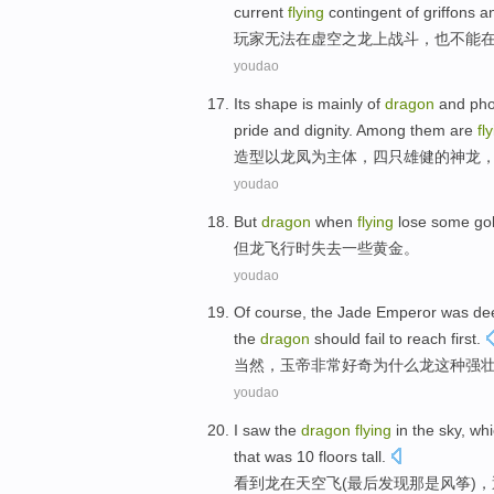
current
flying
contingent of
griffons
an
玩家
无法
在
虚空
之
龙
上
战斗
，
也不能
youdao
Its shape
is mainly
of
dragon
and
pho
pride
and dignity.
Among
them
are
fl
造型
以
龙凤
为
主体，
四
只雄健
的
神龙
youdao
But
dragon
when
flying
lose
some
go
但
龙
飞行
时
失去
一些
黄金
。
youdao
Of course
, the Jade
Emperor
was de
the
dragon
should
fail
to
reach
first
.
当然
，
玉帝
非常
好奇
为什么
龙
这种
强
youdao
I
saw
the
dragon
flying
in
the sky
,
whi
that
was
10
floors
tall
.
看到
龙
在
天空
飞
(最后
发现
那
是
风筝
)，