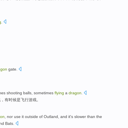
g
.
agon
gate.
imes
shooting balls
, sometimes
flying
a
dragon
.
戏，有时候是
飞行
游戏
。
gon
,
nor
use
it outside of
Outland
,
and
it's
slower
than
the
nd Bats.