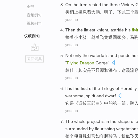
On
the tree rested the
three
Victory
全部
树梢上
栖息着大鹏、
狮子
、
飞龙
三个
音频例句
youdao
视频例句
Then the
littlest
knight
,
astride his
fly
权威例句
接着
小小
骑士驾
着
飞龙
返回
家乡
，
马
youdao
go
Not only
the
waterfalls
and
ponds
her
返回词典
top
"
Flying
Dragon
Gorge
".
韩佳：其实是不只
潭
和
瀑布
，
这
溪流
youdao
It
is
the first
of the Trilogy of
Heredity
warhorse
,
spirit
and
dwarf
.
它
是
《
遗传
三部曲》
中的
第
一部，
融
youdao
The whole
project
is in the
shape
of
a
surrounded by flourishing
vegetation
整个
项目
规划形
如
奔腾
骏马，状似
飞