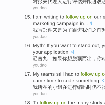
对
报关
代理人
进行评估
并
跟进
改
youdao
I am
writing
to
follow
up
on
our
e
marketing
campaign in...
我
写邮件
来是为了
跟进
我们
之前
youdao
Myth
:
If
you
want to
stand out
, 
your application
.
谣言九
：
如果
你
想
脱颖而出
，你
youdao
My
teams
still
had to
follow
up
o
came time
to
code
something.
我
所在的
小组
在
进行
编码
时
仍
不
youdao
To
follow
up
on
the
many
study