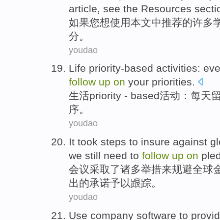
article
,
see
the Resources
secti
如果您想使用
本文
中
推荐
的
许多
分
。
youdao
Life
priority-based
activities
:
eve
follow
up
on
your
priorities
.
生活
priority - based
活动
：
每天
序
。
youdao
It
took
steps
to
insure against
gl
we
still
need to
follow
up
on
ple
会议
采取了
诸多
举措
来
规避
全球
出的
承诺
予以
跟踪
。
youdao
Use
company
software
to
provi