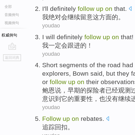
全部
I
'll definitely
follow
up
on
that
.
音频例句
我
绝对
会
继续
留意
这
方面的。
视频例句
youdao
权威例句
I
will definitely
follow
up
on
that
!
我
一定
会
跟进
的
！
youdao
go
返回词典
top
Short
segments
of
the
road
had
explorers
,
Bown
said,
but
they
f
or
follow
up
on
their
observation
鲍恩说
，
早期
的
探险者
已经
观测
意识到
它
的
重要性
，
也
没有
继续
youdao
Follow
up
on
rebates
.
追踪
回扣
。