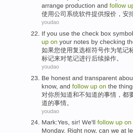
arrange
production
and
follow
u
使用
公司
系统软件
提供
报价
，
安
youdao
If
you
use
the
check
box
symbo
up
on
your
notes
by
checking t
如果
您
使用
复选
框
符号
作为
笔记
标记来
对
笔记
进行
后续
操作。
youdao
Be honest
and
transparent
abou
know
, and
follow
up
on
the
thin
对
你
所
知道
和
不
知道
的
事情
，都
道的事情。
youdao
Mark:
Yes
,
sir
!
We
'll
follow
up
on
Monday.
Right now
,
can
we
at l