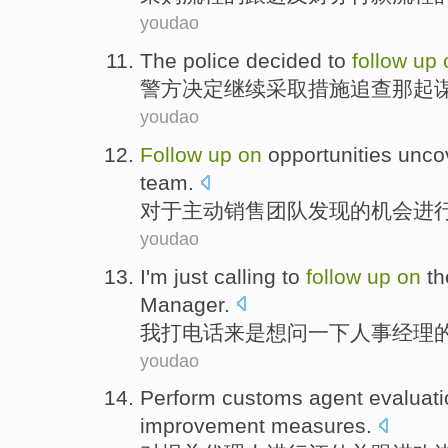
youdao
The police
decided
to
follow
up
警方
决定
继续
采取措施追查那
起
youdao
Follow
up
on
opportunities
unco
team
.
对于
主动
销售
团队
发现
的
机会
进
youdao
I
'm just
calling
to
follow
up
on
t
Manager
.
我
打电话
来是想问一下
人事
经理
youdao
Perform customs
agent
evaluat
improvement
measures
.