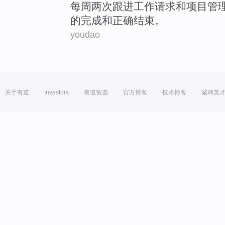
每周
两次
跟进
工作
请求
和
项目管
的
完成
和
正确
结束
。
youdao
关于有道
Investors
有道智选
官方博客
技术博客
诚聘英