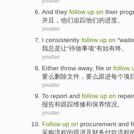
youdao
And
they
follow
up
on
their
prog
并且，
他们
追踪
他们
的
进度
。
youdao
I
consistently
follow
up
on
"
waiti
我
总是让“
待
做事项
”
有始有终
。
youdao
Either
throw away
,
file
or
follow
要么
删除
文件
，
要么
跟进
每个
项
youdao
To
report
and
follow
up
on
repai
报告
和
跟踪
维修
和
保养情况
。
youdao
Follow
up
on
procurement
and
f
采购流程
的
跟进
及
财务
付款
流程