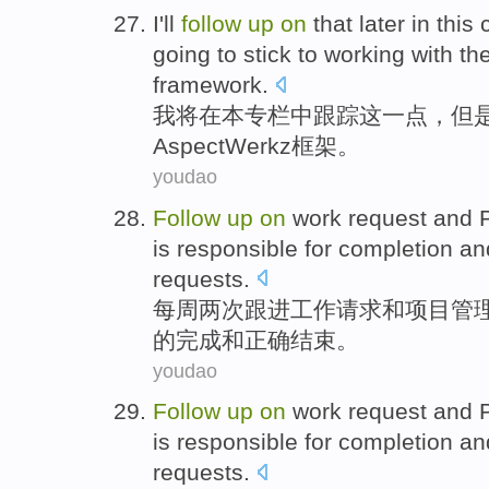
I
'll
follow
up
on
that later in
this
going
to
stick to
working
with th
framework
.
我
将
在
本
专栏
中跟踪这一点，
但
AspectWerkz框架。
youdao
Follow
up
on
work
request
and
is responsible for
completion
an
requests
.
每周
两次
跟进
工作
请求
和
项目管
的
完成
和
正确
结束
。
youdao
Follow
up
on
work
request
and
is responsible for
completion
an
requests
.