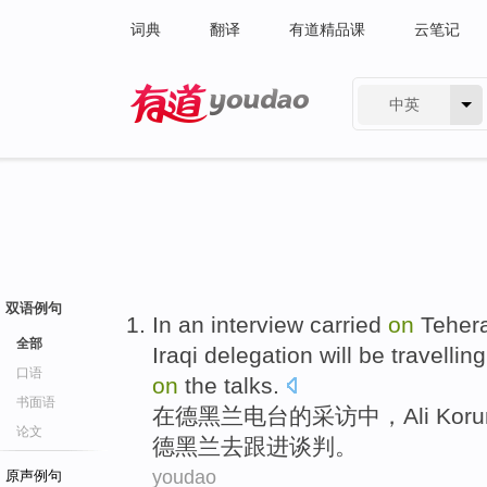
词典
翻译
有道精品课
云笔记
中英
有道 - 网易旗下搜索
双语例句
In
an
interview
carried
on
Teher
全部
Iraqi
delegation
will be
travelling
口语
on
the talks
.
书面语
在
德黑兰
电台
的
采访
中，
Ali
Kor
论文
德黑兰
去
跟进
谈判。
youdao
原声例句