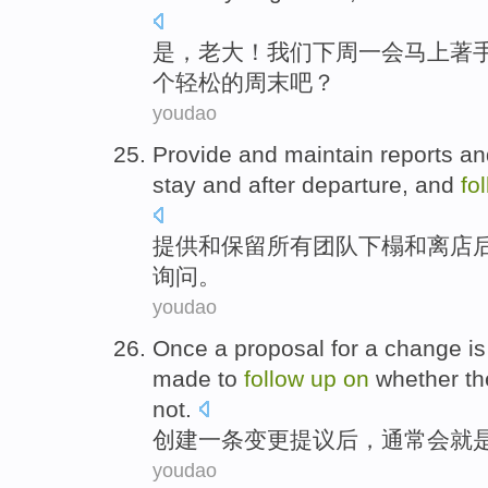
是
，
老大
！
我们
下周
一会马上
著
个
轻松
的周末吧？
youdao
Provide
and
maintain
reports
an
stay
and
after
departure
, and
fo
提供
和
保留
所有
团队
下榻
和
离店
询问
。
youdao
Once
a
proposal
for a
change
is
made to
follow
up
on
whether
th
not.
创建一
条
变更
提议
后，
通常
会
就
youdao