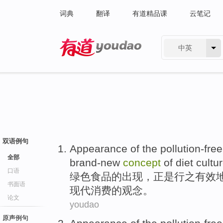
词典
翻译
有道精品课
云笔记
中英
有道 - 网易旗下搜索
双语例句
Appearance
of
the
pollution-free
全部
brand-new
concept
of
diet
cultu
口语
绿色
食品
的
出现
，
正是
行之有效
书面语
现代
消费的
观念
。
论文
youdao
原声例句