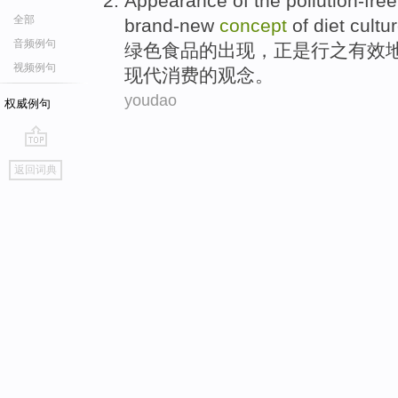
Appearance
of
the
pollution-free
全部
brand-new
concept
of
diet
cultu
音频例句
绿色
食品
的
出现
，
正是
行之有效
视频例句
现代
消费的
观念
。
youdao
权威例句
go
返回词典
top