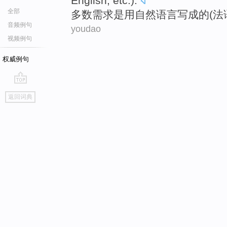
English
,
etc
.).
全部
多数
需求
是
用
自然
语言
写成
的(
法
音频例句
youdao
视频例句
权威例句
go
返回词典
top