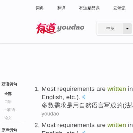
词典
翻译
有道精品课
云笔记
中英
有道 - 网易旗下搜索
双语例句
Most
requirements
are
written
i
全部
English
,
etc
.).
口语
多数
需求
是
用
自然
语言
写成
的(
法
书面语
youdao
论文
Most
requirements
are
written
i
原声例句