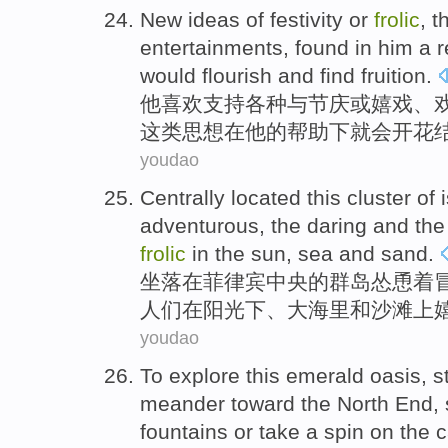
New
ideas
of festivity
or
frolic
,
t
entertainments
, found
in
him
a r
would
flourish and find fruition
.
他
喜欢支持
各种
与节庆
或
嬉戏
、
这类思想
在
他
的
帮助下
就会
开花
youdao
Centrally located
this
cluster
of
adventurous
, the
daring
and
th
frolic
in
the
sun
,
sea
and
sand.
坐落
在菲律宾
中央的
群岛
怂恿
着
人们
在
阳光下
、
大海里
和沙滩上
youdao
To
explore
this
emerald
oasis
,
s
meander
toward the
North
End
,
fountains
or
take
a
spin
on the
c