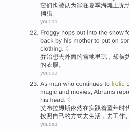
它们
也
被
认为
能
在
夏季海滩上无
捕猎
。
youdao
Froggy hops
out
into
the
snow
f
back
by
his
mother
to put on
so
clothing
.
乔治想去
外面
的
雪地
里
玩
，
却
被
的
衣服
。
youdao
As man who
continues
to
frolic
magic
and
movies
,
Abrams
repr
his
head.
艾布
拉姆斯
依然
在
实践着
童年时
按照
自己的方式去
生活
，去工作
youdao