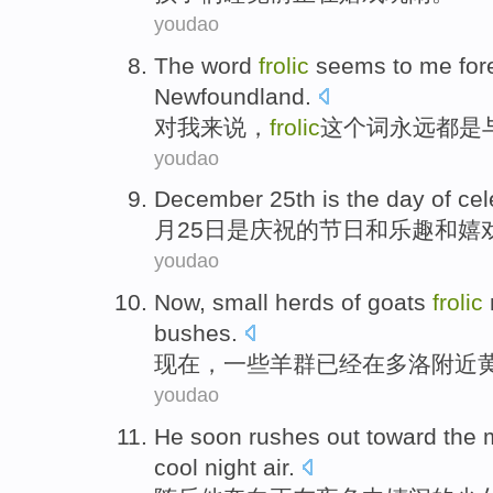
youdao
The word
frolic
seems to
me
for
Newfoundland
.
对
我
来说，
frolic
这个
词
永远都是
youdao
December
25th
is
the
day
of
cel
月
25日
是
庆祝
的
节日
和
乐趣
和
嬉
youdao
Now
,
small
herds of goats
frolic
bushes
.
现在
，
一些羊群
已经在多洛
附近
youdao
He
soon rushes out toward
the
cool
night
air.