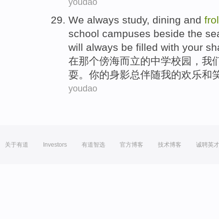
youdao
We
always
study
,
dining
and
fro
school
campuses
beside
the
se
will
always
be filled
with
your
sh
在
那个傍海而立
的
中学
校园
，
我
耍。
你
的
身影
总
伴随
我
的
欢乐
和
youdao
关于有道
Investors
有道智选
官方博客
技术博客
诚聘英