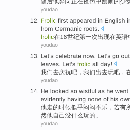
随后
他
奔
向正在夜色
中
嬉闹
的
少
youdao
Frolic
first
appeared
in
English
i
from
Germanic
roots
.
frolic
在
16
世纪
第一次
出现
在
英语
youdao
Let
's
celebrate
now
. Let's
go out
leaves
. Let's
frolic
all day
!
我们
去庆祝
吧
，我们
出去
玩吧
，
youdao
He
looked
so wistful
as
he
went
evidently
having none
of
his
ow
他
走
的
时候似乎
闷闷不乐
，若有
然
他自己没什么玩的。
youdao