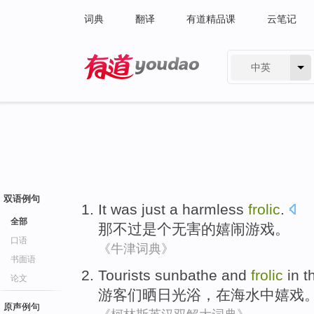
词典
翻译
有道精品课
云笔记
中英
有道 - 网易旗下搜索
双语例句
It
was
just
a
harmless
frolic
.
全部
那
不过
是个无害
的
嬉闹游戏
。
口语
《牛津词典》
书面语
Tourists
sunbathe
and
frolic
in t
论文
游客们
晒日光浴
，
在
海水中
嬉戏
原声例句