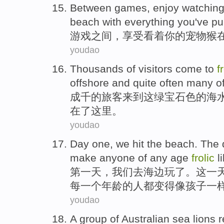
Between
games
,
enjoy
watchin
beach
with
everything
you
've p
游戏
之间
，
享受
看着
你
的
宠物
猴
youdao
Thousands
of
visitors
come to
f
offshore and
quite
often many o
成千
的
旅客
来到
这
绿宝石
色的海
在了这里。
youdao
Day
one
,
we
hit the beach
.
The
make
anyone
of
any
age
frolic
l
第一
天
，
我们
去
海边
玩了。
这
一
每一个
年龄
的
人
都变得
像
孩子
一
youdao
A
group of
Australian
sea lions
r