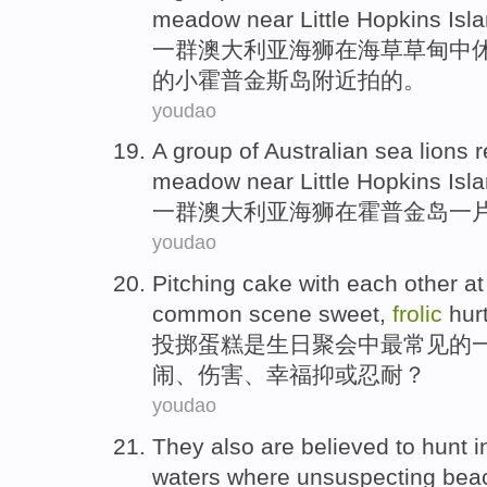
meadow
near
Little
Hopkins
Isl
一
群
澳大利亚
海狮
在
海草
草甸
中
的
小
霍普金斯
岛
附近
拍的。
youdao
A
group of
Australian
sea
lions
r
meadow
near
Little Hopkins
Isl
一
群
澳大利亚
海狮
在霍普金
岛
一
youdao
Pitching
cake
with each other a
common
scene
sweet
,
frolic
hur
投掷
蛋糕
是
生日
聚会
中
最
常见
的
闹
、
伤害
、
幸福
抑或
忍耐
？
youdao
They
also
are believed
to
hunt
i
waters where unsuspecting be