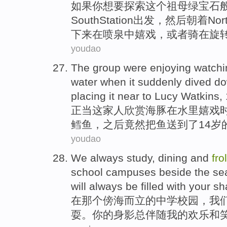
如果你想要
探索
这个
祖母绿宝石
South
Station出发
，
然后
朝着
Nor
下来
在
喷泉
中
嬉戏
，
或者
骑
在
旋
youdao
The group were
enjoying watchi
water
when
it
suddenly
dived d
placing
it
near
to
Lucy
Watkins
,
正当这家人
欣赏
海豚
在
水
里嬉戏
鳕鱼，
之后
竟然
把
鱼送到了14岁
youdao
We
always
study
,
dining
and
fro
school
campuses
beside
the
se
will
always
be filled
with
your
sh
在
那个傍海而立
的
中学
校园
，
我
耍。
你
的
身影
总
伴随
我
的
欢乐
和