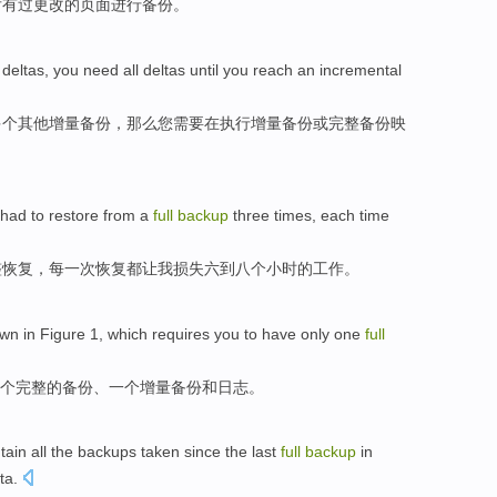
后
有过
更改
的
页面
进行备份。
deltas
,
you
need
all
deltas until you reach an
incremental
多个
其他
增量
备份，
那么您
需要
在执行
增量
备份或
完整
备份
映
had
to
restore
from
a
full
backup
three
times
,
each
time
整
恢复
，
每
一
次恢复都让
我损失
六
到
八个
小时
的
工作
。
wn in
Figure
1
,
which
requires you to have
only
one
full
个
完整
的
备份
、一个
增量备份
和
日志。
tain
all
the
backups
taken
since
the last
full
backup
in
ta
.