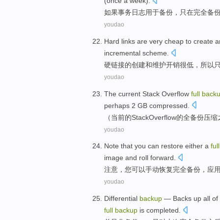
(
once a week
).
如果
事务
日志
用于
备份
，
只
在
完全
备
youdao
Hard
links
are very
cheap
to
create
a
incremental
scheme
.
硬
链接
的
创建
和
维护
开销
很
低
，
所以
youdao
The current
Stack
Overflow
full
back
perhaps
2
GB compressed.
（
当前
的
Stack
Overflow
的
全
备份
压缩
youdao
Note that
you
can
restore
either a
full
image
and
roll forward
.
注意
，
您
可以
手动
恢复
完全
备份
，
应
youdao
Differential
backup
— Backs up
all
of
full
backup
is completed.