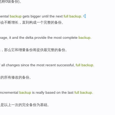
也
称
0
级
备份)。
mental
backup
gets
bigger
until
the
next
full
backup
.
都会
不断增长，
直到
构成
一个
完整
的备份。
mage
,
it
and
the delta
provide
the most
complete
backup
.
像
，
那么它
和
增量
备份将
提供
最
完整
的备份。
f
all
changes
since
the
most recent
successful
,
full
backup
.
来
的
所有
修改
的备份。
incremental
backup
is really
based
on
the last
full
backup
.
上
是以
上一次
的
完全
备份
为基础
。