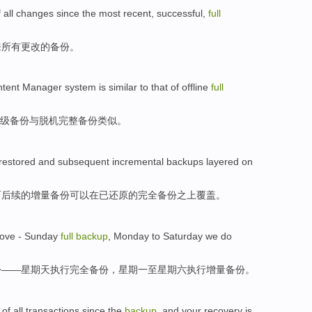
f
all
changes
since the
most recent
,
successful
,
full
来
所有
更改
的备份。
tent
Manager
system
is
similar
to that
of
offline
full
级
备份
与
脱机
完整
备份
类似
。
restored
and
subsequent
incremental
backups
layered on
而
后续
的
增量
备份
可以
在
已还原的完全备份之上覆盖。
ove
-
Sunday
full
backup
,
Monday
to
Saturday
we
do
份
——
星期天
执行
完全
备份，
星期一
至
星期六
执行
增量备份。
of
all
transactions
since
the
backup
, and your
recovery
is