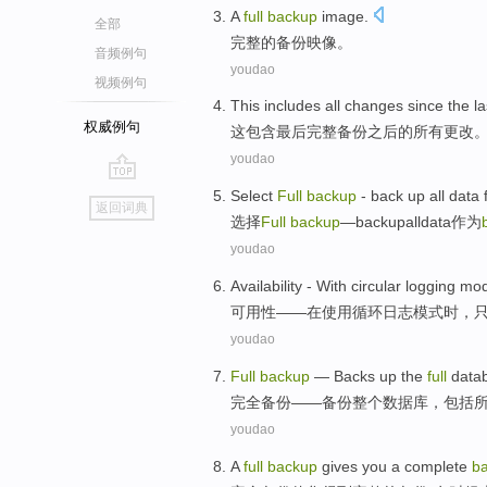
A
full
backup
image
.
全部
完整
的
备份
映像
。
音频例句
youdao
视频例句
This
includes
all
changes
since
the
la
权威例句
这
包含
最后
完整
备份
之后
的
所有
更改
youdao
go
Select
Full
backup
-
back
up
all
data
返回词典
top
选择
Full
backup
—
back
up
all
data
作为
youdao
Availability
-
With
circular
logging
mo
可用性
——
在使用
循环
日志
模式时
，
youdao
Full
backup
—
Backs
up the
full
data
完全
备份
——
备份
整个
数据库
，
包括
youdao
A
full
backup
gives
you
a complete
b