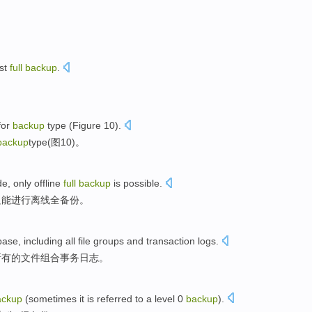
st
full
backup
.
。
for
backup
type
(
Figure
10
).
backup
type
(
图
10
)。
de
,
only
offline
full
backup
is possible.
只能
进行离线
全
备份
。
base
,
including
all
file
groups
and
transaction
logs
.
所有
的
文件
组合
事务
日志
。
ackup
(sometimes
it is
referred
to
a level
0
backup
).