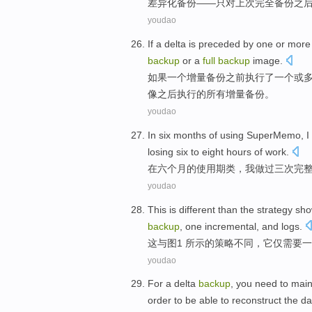
差异化
备份
——
只
对
上次
完全
备份
之
youdao
If
a
delta
is
preceded
by
one
or
more
backup
or a
full
backup
image
.
如果
一
个
增量
备份
之前
执行了
一
个
或
像
之后执行的
所有
增量备份。
youdao
In
six
months
of
using
SuperMemo
,
I
losing
six
to
eight
hours
of
work
.
在
六
个月
的
使用期类
，
我
做
过
三
次
完
youdao
This
is
different
than
the
strategy
sho
backup
,
one
incremental,
and
logs
.
这
与
图
1
所
示
的
策略
不同
，
它
仅
需要
一
youdao
For
a
delta
backup
,
you need to
main
order to
be able to
reconstruct the
da