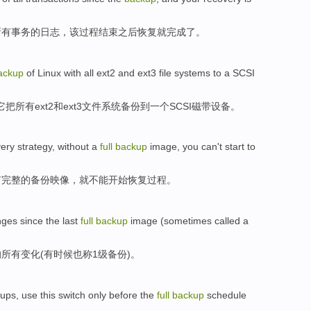
所有
事务
的
日志
，该过程结束之后
恢复
就
完成
了。
ackup
of
Linux
with
all
ext2
and
ext3
file
systems
to
a
SCSI
它把
所有
ext2
和
ext3
文件
系统
备份
到
一个
SCSI
磁带
设备
。
very
strategy
,
without
a
full
backup
image
,
you
can't
start to
有
完整
的
备份
映像
，
就
不能
开始
恢复
过程。
nges
since
the last
full
backup
image (
sometimes
called
a
的
所有
变化
(
有时候也
称
1
级
备份)。
kups
,
use
this
switch
only
before
the
full
backup
schedule