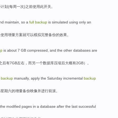
份
计划
(每周一次)
之前
使用
此
开关
。
nd
maintain
,
so
a
full
backup
is
simulated
using
only
an
只
使用
增量
方案
就
可以
模拟
完整
备份
的效果。
up
is
about
7
GB
compressed
,
and
the other
databases
are
之后有
7
GB
左右
，
而
另
一
个数据库
压缩后
大概
有
2
GB）。
backup
manually
,
apply
the
Saturday
incremental
backup
用
星期六
的
增量
备份
映像
并进行前
滚
。
the
modified
pages
in a database
after
the
last successful