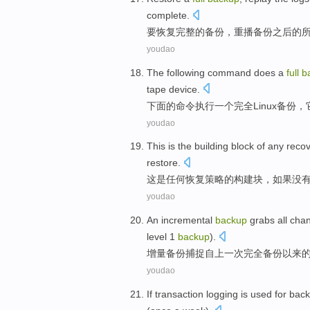
complete
.
要
恢复
完整
的
备份
，
重播
备份
之后
的
youdao
The following
command
does
a
full
b
tape
device
.
下面
的
命令
执行
一
个
完全
Linux
备份
，
youdao
This
is
the
building
block
of
any
reco
restore
.
这
是
任何
恢复
策略
的
构建
块
，
如果没
youdao
An incremental
backup
grabs
all
cha
level
1
backup
).
增量
备份
捕捉
自
上一次
完全
备份以来
youdao
If
transaction
logging
is
used for
bac