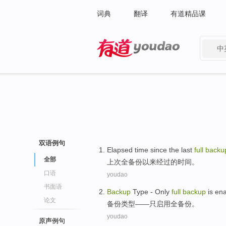
词典
翻译
有道精品课
中
有道 - 网易旗下搜索
双语例句
Elapsed
time
since
the last
full
backu
全部
上次
全
备份
以来
经过
的
时间
。
口语
youdao
书面语
Backup
Type
-
Only
full
backup
is en
论文
备份
类型
——
只
启用
全
备份。
youdao
原声例句