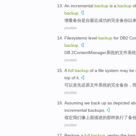
An incremental
backup
is
a
backup
o
backup
.
增量
备份
是
自
最近
成功
的
完全
备份以
youdao
Filesystems
level
backup
for
DB2
Con
backup
.
DB 2
Content
Manager
系统
的
文件系统
youdao
A
full
backup
of
a
file
system
may be
top
of it.
可以
首先
还原
文件
系统
的
完全
备份
，
youdao
Assuming
we
back up
as
depicted
ab
incremental
backups
.
假定
我们
像
上面
描述
的那样执行了
备
youdao
Restore
a
full
backup
,
replay
the
logs