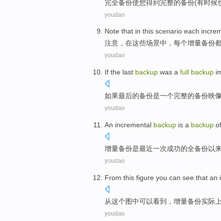
完全
备份
使
您
得到
完整的备份(
有时候
youdao
Note that
in
this
scenario
each
incre
注意
，
在
这些
场景
中，
每个
增量
备份
youdao
If
the last
backup
was
a
full
backup
i
如果
最后
的
备份
是
一个
完整
的备份
映
youdao
An incremental
backup
is
a
backup
o
增量
备份
是
最近
一
次
成功
的
全
备份
以
youdao
From
this
figure
you can
see
that
an 
从
这个
图中
可以
看到
，
增量
备份
实际
youdao