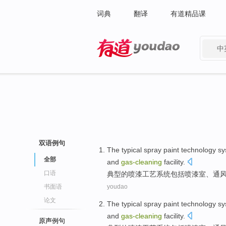
词典
翻译
有道精品课
中
有道 - 网易旗下搜索
双语例句
The
typical
spray
paint
technology
sy
全部
and
gas-cleaning
facility
.
口语
典型
的
喷漆
工艺
系统
包括
喷漆
室
、
通
书面语
youdao
论文
The
typical
spray
paint
technology
sy
and
gas-cleaning
facility
.
原声例句