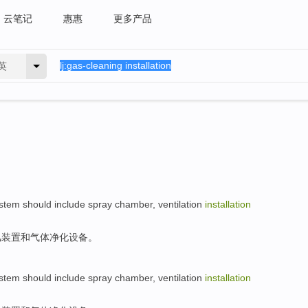
云笔记
惠惠
更多产品
英
stem
should
include
spray
chamber
,
ventilation
installation
风
装置
和
气体净化
设备
。
stem
should
include
spray
chamber
,
ventilation
installation