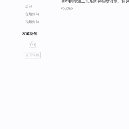
典型
的
喷漆
工艺
系统
包括
喷漆
室
、
通
全部
youdao
音频例句
视频例句
权威例句
go
返回词典
top