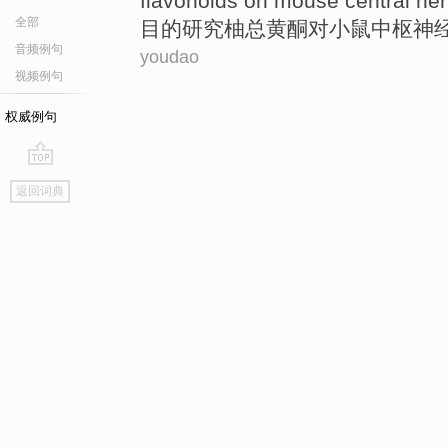
flavonoids
on
mouse
central
ne
全部
目的
研究
柚
总黄酮
对
小鼠
中枢
神
音频例句
youdao
视频例句
权威例句
go
返回词典
top