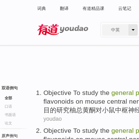
词典
翻译
有道精品课
云笔记
中英
有道 - 网易旗下搜索
双语例句
Objective To
study
the
general
p
全部
flavonoids
on
mouse
central
ne
口语
目的
研究
柚
总黄酮
对
小鼠
中枢
神
书面语
youdao
论文
Objective To
study
the
general
p
原声例句