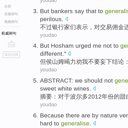
youdao
全部
But
bankers
say
that to
generali
音频例句
perilous
.
视频例句
不过
银行家们
表示
，
对
交易
佣金
权威例句
youdao
But
Hosham
urged
me
not
to
ge
go
different
."
返回词典
top
但
侯
山姆竭力
劝
我
不要
妄
下结论：
youdao
ABSTRACT
:
we
should not
gene
sweet
white
wines.
摘要
：对于
波尔多
2012年份的
甜
youdao
Because there
are
by
nature ve
hard to
generalise
.