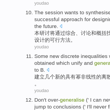
youdao
The session
wants
to
synthesis
successful
approach
for
designi
the
future
.
本研讨
将通过
综合
、
讨论
和
概括
设计
的可行
方法
。
youdao
Some
new
discrete
inequalities
obtained which
unify
and
genera
to
B
.
建立
几个
新的
具有
幂
非线性的
离
。
youdao
Don't
over-
generalise
('
I
can
ne
jump
to
conclusions
(' I'll
never
f