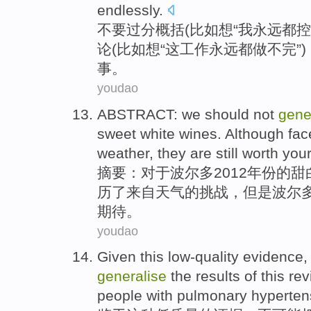
endlessly
.
不要
过分
概括
(比如想“
我
永远
都
控
论
(比如想“
这
工作
永远都做不
完
”
事。
youdao
ABSTRACT
:
we
should not
gene
sweet
white
wines
.
Although
fac
weather
,
they
are
still
worth your
摘要
：对于
波尔多
2012年份的
甜
历
了
来自
天气
的
挑战
，但是波尔多
期待。
youdao
Given
this
low-quality
evidence
,
generalise
the results
of
this
rev
people
with
pulmonary
hyperten