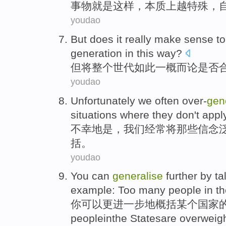
事物
就是
这样，
本质
上越
特殊
，
youdao
But
does
it really
make
sense
t
generation in
this
way?
但
将
整个
世代
如此
一概
而论
是否
youdao
Unfortunately
we
often
over-
gen
situations
where they
don't
appl
不幸
地是，
我们
经常
将那些
信念
括。
youdao
You
can
generalise
further
by ta
example
:
Too
many
people
in
th
你
可以
更进一步
地概括某个
国家
people
in
the
States
are
overweig