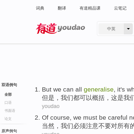
词典
翻译
有道精品课
云笔记
中英
有道 - 网易旗下搜索
双语例句
But
we
can
all
generalise
,
it
's
wh
全部
但是
，
我们
都
可以
概括
，
这
是
我
口语
youdao
书面语
Of course
,
we
must be
careful
n
论文
当然
，
我们
必须
注意
不要
对
所有
原声例句