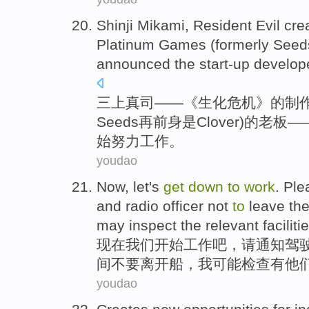
Shinji Mikami,
Resident
Evil cre
Platinum
Games
(
formerly
Seed
announced
the
start-up
develop
三上真司——《
生化
危机》的制
Seeds再
前身是
Clover
)的
老板
—
始
努力
工作。
youdao
Now
,
let
's
get
down
to
work
.
Ple
and
radio
officer
not
to
leave
th
may
inspect
the
relevant
faciliti
现在
我们
开始
工作吧
，
请
通知
驾
间
不要
离开
船
，
我
可能
检查
有
他
youdao