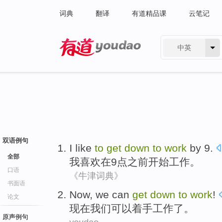
词典
翻译
有道精品课
云笔记
中英
有道 - 网易旗下搜索
双语例句
I
like
to
get
down
to
work
by 9
.
全部
我
喜欢
在
9点之前
开始
工作
。
口语
《牛津词典》
书面语
Now
,
we
can
get
down
to
work
!
论文
现在
我们
可以
着手
工作
了。
原声例句