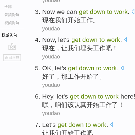
youdao
全部
Now
we
can
get
down
to
work
.
音频例句
现在
我们
开始
工作
。
视频例句
youdao
权威例句
Now
,
let
's
get
down
to
work
.
现在
，
让
我们
埋头
工作吧！
go
youdao
返回词典
top
OK
,
let's
get
down
to
work
.
好了
，
那
工作
开始
了。
youdao
Hey
,
let's
get
down
to
work
here
嘿
，
咱们
该
认真开始
工作
了！
youdao
Let
's
get
down
to
work
.
让
我们开始工作吧。