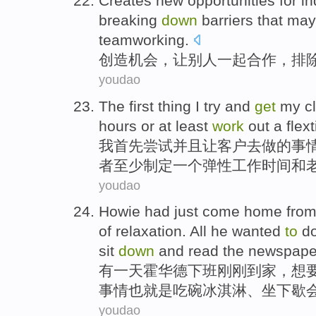
Creates new
opportunities
for
in
breaking
down
barriers
that ma
teamworking.
创造
机会
，让别人
一起
合作，排
youdao
The first thing
I
try
and
get
my
c
hours
or
at least
work
out
a
flex
我
首先
尝试
并且
让
客户
去
做
的事
者
至少
制定
一个
弹性工作时间
和
youdao
Howie
had just
come home
fro
of
relaxation
.
All
he
wanted
to
d
sit
down
and read
the
newspape
有一
天霍华德下班
刚刚
到家
，
想
事情也
就是
吃碗
冰淇淋
、
坐下
歇
youdao