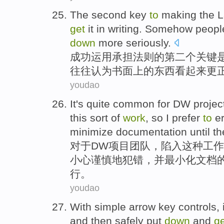
The
second
key
to
making
the
L
get
it
in
writing
.
Somehow
peopl
down
more
seriously
.
成功
运用承担
法则
的
第二个
关键
往往
认为
书面上
的
东西看起来
更
youdao
It's
quite
common
for
DW
projec
this sort
of
work
,
so
I
prefer
to
e
minimize
documentation
until
th
对于
DW
项目
团队
，
陷入
这种
工作
小心谨慎
地
犯错
，
并
最小化
文档
行。
youdao
With
simple
arrow
key
controls
,
and
then
safely
put
down
and
ge