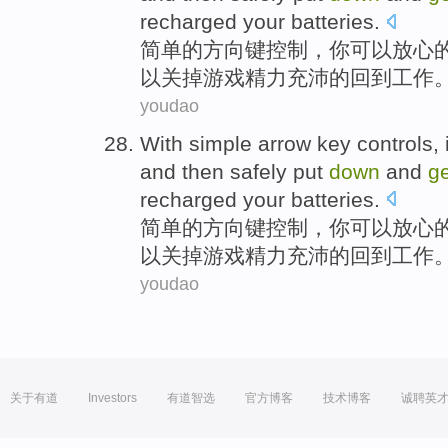
recharged
your batteries.
简单
的
方向
键
控制
，
你
可以放心
以
关掉游戏精力充沛的回到
工作
youdao
With
simple
arrow
key
controls
,
and
then
safely
put
down
and
ge
recharged
your batteries.
简单
的
方向
键
控制
，
你
可以放心
以
关掉游戏精力充沛的回到
工作
youdao
关于有道
Investors
有道智选
官方博客
技术博客
诚聘英