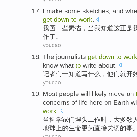
I
make
some
sketches
, and
wh
get
down
to
work
.
我
画
一些
素描
，
当
我
知道
这
正是
作
了。
youdao
The journalists
get
down
to
wor
know
what
to
write
about.
记者
们
一
知道
写
什么
，
他们
就
开
youdao
Most
people
will
likely
move on
concerns
of
life
here
on
Earth
wh
work
.
当
科学家们
埋头
工作
时，
大多数
地球
上
的
生命
更为
直接
关切
的事
youdao