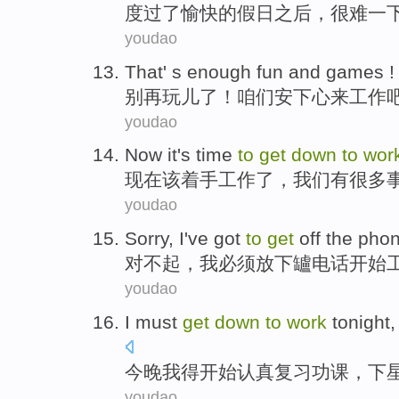
度过了
愉快
的假日
之后
，
很难
一
youdao
That' s enough
fun
and games 
别再
玩儿
了！
咱们
安
下心
来
工作
youdao
Now
it
's time
to
get
down
to
wor
现在
该
着手
工作
了，
我们
有
很多
youdao
Sorry
,
I
've got
to
get
off
the pho
对不起
，
我
必须
放下
罏
电话
开始
youdao
I
must
get
down
to
work
tonight
,
今晚
我
得
开始
认真
复习
功课
，
下
youdao