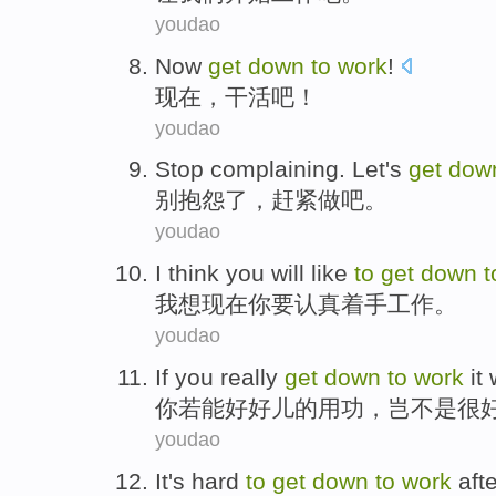
youdao
Now
get
down
to
work
!
现在
，
干活
吧！
youdao
Stop
complaining
.
Let's
get
dow
别
抱怨
了，赶紧
做
吧
。
youdao
I
think
you
will
like
to
get
down
我
想
现在
你
要
认真
着手
工作
。
youdao
If
you
really
get
down
to
work
it
你
若
能
好好儿的
用功
，岂不是
很
youdao
It's hard
to
get
down
to
work
aft