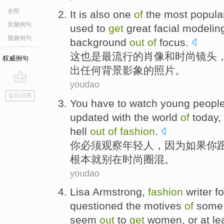
全部
It
is also
one
of
the
most
popula
音频例句
used to
get
great facial modeli
视频例句
background
out
of
focus
.
这
也是
最
流行
的
肖像
和
时尚
镜头
权威例句
出
任何
背景
影象的照片。
youdao
go
返回词典
top
You
have to
watch
young peopl
updated
with the
world
of
today
,
hell
out
of
fashion
.
你
必须
观察
年轻人
，
因为
如果
你
根本
就
别在
时尚圈混
。
youdao
Lisa
Armstrong
,
fashion
writer
fo
questioned
the
motives
of
some
seem
out
to
get
women
,
or
at le