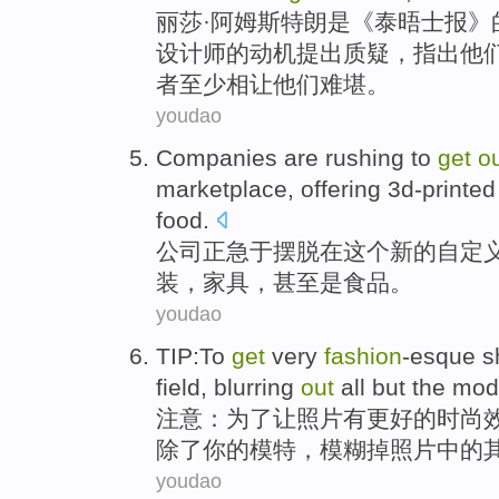
丽莎
·
阿姆斯特朗
是《
泰晤士
报》
设计师
的
动机
提出质疑，
指出
他
者
至少
相让他们难堪。
youdao
Companies
are rushing
to
get
o
marketplace
,
offering
3
d-printed
food
.
公司
正
急于
摆脱
在
这个
新的
自定
装
，
家具
，
甚至是
食品。
youdao
TIP
:
To
get
very
fashion
-esque s
field
,
blurring
out
all
but
the
mode
注意
：
为了
让
照片
有更好的时尚
除了
你的模特，
模糊
掉照片中的
youdao