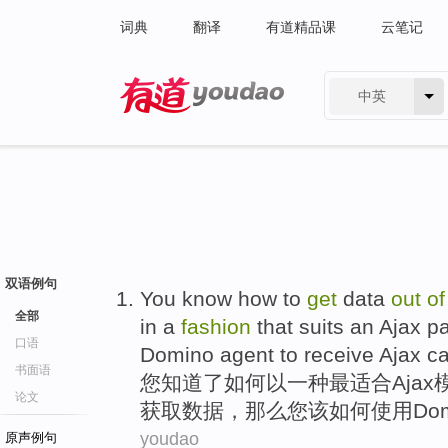
词典
翻译
有道精品课
云笔记
中英
有道 - 网易旗下搜索
双语例句
You
know
how
to
get
data
out
of
全部
in
a
fashion
that
suits
an
Ajax
pa
口语
Domino
agent
to
receive
Ajax
ca
书面语
您
知道
了
如何
以
一种
最
适合
Ajax
论文
获取
数据
，
那么
您该如何
使用
Do
youdao
原声例句