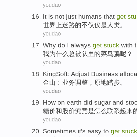
youdao
It
is
not just
humans
that
get
stu
世界上
迷路
的
不仅仅
是
人类
。
youdao
Why do
I
always
get
stuck
with
我
为什么
总
被队里
的
菜鸟骗
呢？
youdao
KingSoft
:
Adjust
Business
alloca
金山
：
业务
调整
，原地踏步。
youdao
How
on earth did
sugar
and
sto
糖价
和
股价
究竟
是
怎么
联系
起来
youdao
Sometimes
it's easy
to
get
stuc