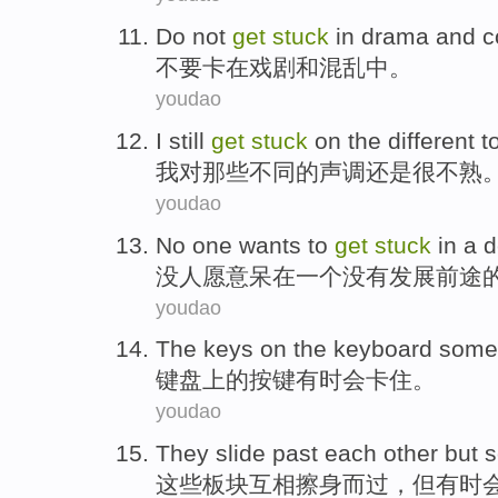
Do not
get
stuck
in
drama
and
c
不要
卡
在
戏剧
和
混乱中
。
youdao
I
still
get
stuck
on
the
different
t
我
对
那些
不同
的
声调
还是
很不熟
youdao
No
one
wants to
get
stuck
in
a
d
没
人
愿意
呆
在
一个
没有发展
前途
youdao
The keys
on
the
keyboard
some
键盘
上
的
按键
有时
会
卡住
。
youdao
They
slide
past
each other
but
s
这些
板块
互相
擦身
而过，
但
有时