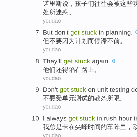
诺里斯
说
，
孩子们
往往
会被
这些
处
所迷惑。
youdao
But
don't
get
stuck
in
planning
.
但
不要
因为计划而
停滞
不前。
youdao
They
'll
get
stuck
again.
他们
还
得
陷在
路上。
youdao
Don't
get
stuck
on
unit
testing
d
不要
受
单元
测试
的
教条所限
。
youdao
I
always
get
stuck
in
rush hour
t
我
总是
卡
在
尖峰
时间的
车阵
里，
youdao