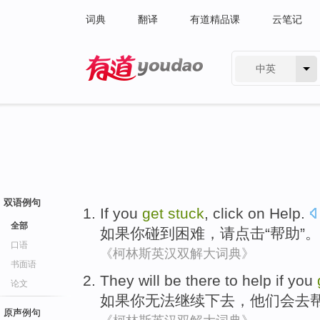
词典
翻译
有道精品课
云笔记
中英
有道 - 网易旗下搜索
双语例句
If
you
get
stuck
,
click on
Help
.
全部
如果
你
碰到
困难，请
点击
“帮助”。
口语
《柯林斯英汉双解大词典》
书面语
They
will
be there
to
help
if
you
论文
如果
你
无法继续下去，
他们
会
去
原声例句