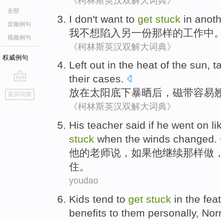
《柯林斯英汉双解大词典》
全部
I
don't want to
get
stuck
in
anoth
音频例句
我
不想
陷入
另一
份
那样
的
工作
中
视频例句
《柯林斯英汉双解大词典》
权威例句
Left out in
the heat of
the sun
,
t
their cases.
go
放在
太阳
底下暴晒后，
磁带
容易
返回词典
top
《柯林斯英汉双解大词典》
His
teacher
said
if
he
went on
li
stuck
when
the
winds
changed
.
他
的
老师
说
，
如果
他
继续
那样
做
住。
youdao
Kids
tend to
get
stuck
in
the
fea
benefits
to
them
personally
,
Norr