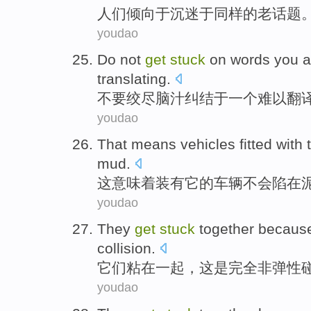
人们
倾向于
沉迷
于
同样
的
老
话题
youdao
Do not
get
stuck
on
words
you a
translating
.
不要
绞尽
脑汁纠结于
一个
难以
翻
youdao
That
means
vehicles
fitted with
mud
.
这
意味着
装有
它
的
车辆
不会
陷
在
youdao
They
get
stuck
together
becaus
collision
.
它们
粘
在一起
，
这
是
完全
非弹性
youdao