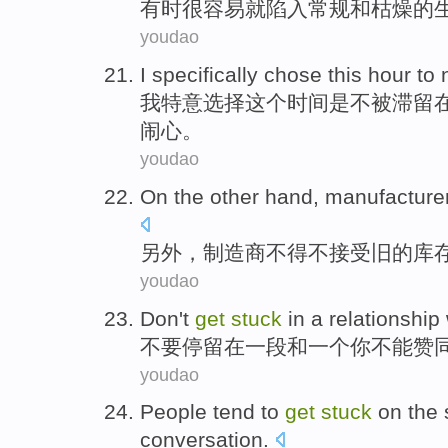
有时
很
容易就
陷入
常规
和
枯燥
的
youdao
I
specifically
chose
this
hour
to
我
特意
选择
这个
时间
是
不
被
滞留
闹心
。
youdao
On the other hand
,
manufacture
另外
，
制造商
不得不
接受
旧
的库
youdao
Don't
get
stuck
in
a
relationship
不要
停留
在
一
段
和
一个
你
不能
赞
youdao
People
tend
to
get
stuck
on the
conversation.