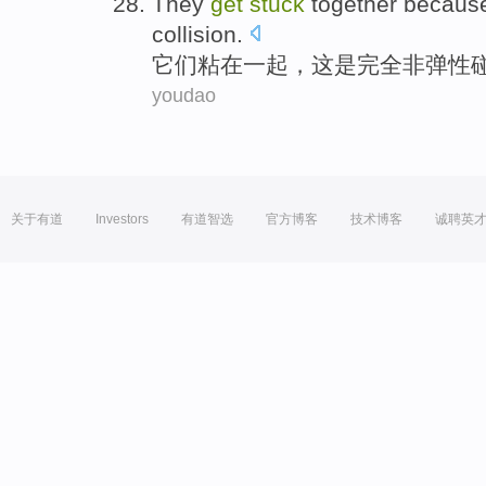
They
get
stuck
together
becaus
collision
.
它们
粘
在一起
，
这
是
完全
非弹性
youdao
关于有道
Investors
有道智选
官方博客
技术博客
诚聘英