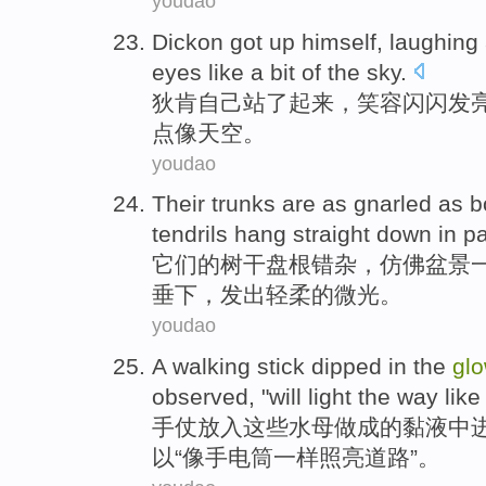
youdao
Dickon
got
up
himself
,
laughing
eyes
like
a bit
of
the sky
.
狄肯
自己
站了
起来
，
笑容
闪闪
发
点
像
天空
。
youdao
Their
trunks
are as gnarled
as b
tendrils
hang straight down in
pa
它们
的
树干
盘根
错杂，
仿佛
盆景
垂下，发出轻柔的微光。
youdao
A
walking stick
dipped
in
the
gl
observed
, "will light the
way
like
手
仗
放入这些
水母
做成
的
黏液
中
以“
像
手电筒
一样照亮道路”。