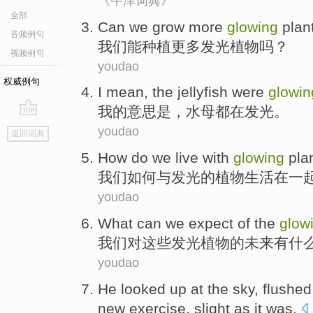
《牛津词典》
全部
Can
we
grow
more
glowing
plan
音频例句
我们
能
种植
更多
发光
植物
吗？
视频例句
youdao
权威例句
I
mean
,
the jellyfish
were
glowin
我
的
意思是
，
水母
都在
发光
。
go
youdao
返回词典
top
How do
we
live
with
glowing
pla
我们
如何
与
发光
的
植物
生活
在一
youdao
What
can
we
expect
of
the
glow
我们
对
这些
发光
植物
的
未来
有什
youdao
He
looked up
at
the sky
,
flushed
new
exercise
, slight
as
it was.