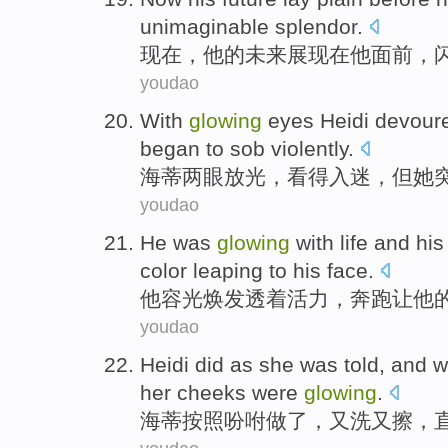
unimaginable
splendor
.
现在
，
他
的
未来
展现
在他
面前
，
youdao
With
glowing
eyes
Heidi devour
began
to
sob violently
.
海蒂两
眼
放光，看得入迷，
但
她
youdao
He
was
glowing
with
life
and
his
color
leaping
to
his
face.
他
容光
焕发透着
活力
，
奔跑
让他
youdao
Heidi
did
as she was told,
and
w
her
cheeks
were
glowing
.
海蒂按照吩咐
做了
，
又
洗
又
擦
，