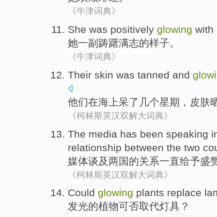
《牛津词典》
She
was positively
glowing
with 
她
一副
踌躇满志
的样子。
《牛津词典》
Their
skin
was
tanned
and
glow
他们
在
海上
呆了
几个星期
，
皮肤
《柯林斯英汉双解大词典》
The media
has been
speaking
i
relationship between
the
two
co
媒体
谈及
两国
的
关系
一直
给予
盛
《柯林斯英汉双解大词典》
C
ould
glowing
plants replace l
发
光的植物可否取代灯具？