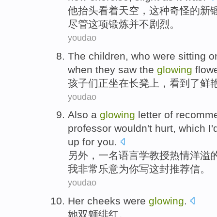
他
抬头
看着
天空
，这种
奇怪
的
新
尽管
这项锻炼并不剧烈。
youdao
The
children
, who
were sitting
o
when they
saw
the
glowing
flow
孩子们
正
坐在
长凳上
，
看到了
鲜
youdao
Also
a
glowing
letter
of
recomme
professor
wouldn't
hurt
, which
I
'
up
for
you
.
另外
，
一名
语言学
教授
热情洋溢
我
非常
乐意
为
你
写
这封推荐信。
youdao
Her
cheeks were
glowing
.
她
双
颊
绯红
。