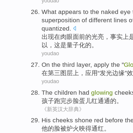
youdao
What appears
to the
naked eye 
superposition
of
different
lines
o
quantized.
出现
在
肉眼面前
的
光亮
，
事实上
以
，
这
是量子化的。
youdao
On
the third
layer
,
apply
the "
Gl
在
第三
图层
上，
应用
“
发光
边缘
”
效
youdao
The
children
had
glowing
cheeks
孩子
跑完步
脸蛋儿红通通的。
《新英汉大辞典》
His
cheeks
shone red
before th
他
的
脸
被
炉火
映得通红。