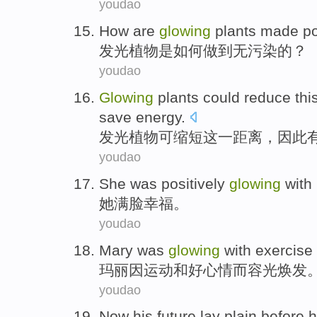
youdao
H
ow are
glowing
plants made pol
发
光植物是如何做到无污染的？
youdao
G
lowing
plants could reduce thi
save energy.
发
光植物可缩短这一距离，因此
youdao
She
was positively
glowing
with
她
满脸
幸福
。
youdao
Mary
was
glowing
with
exercise
玛丽
因
运动
和好心情而容光焕发
youdao
Now
his
future
lay
plain
before 