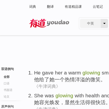
词典
翻译
有道精品课
云笔记
中英
有道 - 网易旗下搜索
双语例句
He
gave
her
a
warm
glowing
sm
全部
他
给了
她
一个
热情洋溢
的
微笑
。
口语
《牛津词典》
书面语
She
was
glowing
with health an
论文
她
容光焕发
，
显然
生活
得很快活
原声例句