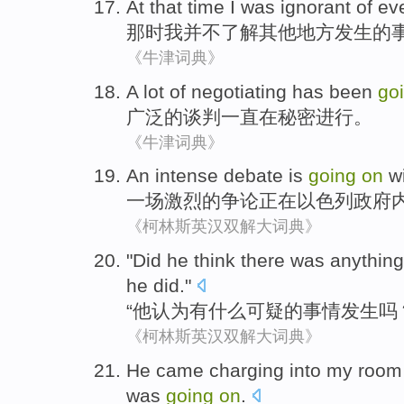
At that time
I
was ignorant
of
ev
那时
我
并不
了解其他地方发生
的
《牛津词典》
A
lot
of
negotiating
has been
go
广泛
的
谈判
一直
在
秘密进行。
《牛津词典》
An
intense
debate
is
going
on
w
一场
激烈的
争论
正在
以色列
政府
《柯林斯英汉双解大词典》
"Did
he
think
there was
anything
he
did."
“
他
认为
有
什么
可疑
的
事情
发生吗？
《柯林斯英汉双解大词典》
He
came charging
into
my
room
was
going
on
.