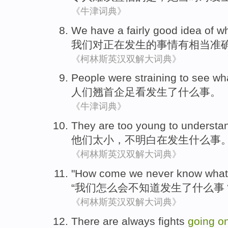
《牛津词典》
We
have
a fairly
good
idea
of
w
我们
对
正在
发生
的
事情
有
相当
准
《柯林斯英汉双解大词典》
People
were straining
to see
wh
人们
翘首
企足
看
发生了
什么
事。
《牛津词典》
They
are
too
young to
understa
他们
太小
，
不明白
在
发生什么
事
《柯林斯英汉双解大词典》
"How come
we
never
know
what
“
我们
怎么会
不
知道
发生
了什么
事
《柯林斯英汉双解大词典》
There
are always
fights
going
o