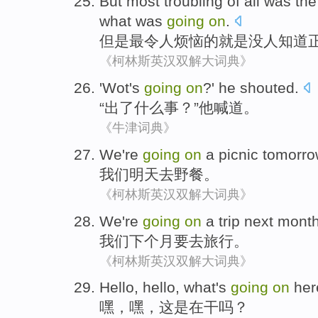
But
most
troubling
of
all was the
what
was
going
on
.
但是
最
令人烦恼
的
就是
没人
知道
《柯林斯英汉双解大词典》
'
Wot
's
going
on
?'
he
shouted
.
“
出了什么
事？”
他
喊道。
《牛津词典》
We
're
going
on
a picnic
tomorro
我们
明天
去
野餐
。
《柯林斯英汉双解大词典》
We
're
going
on
a trip
next
mont
我们
下个
月
要
去
旅行
。
《柯林斯英汉双解大词典》
Hello
, hello,
what
's
going
on
her
嘿
，嘿，
这
是
在
干吗？