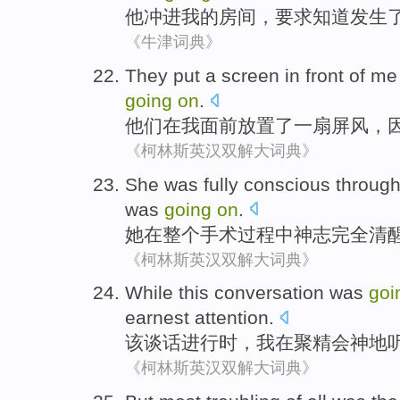
他
冲
进
我
的
房间
，
要求
知道
发生
《牛津词典》
They
put
a
screen
in
front of
me
going
on
.
他们
在
我
面前
放置
了一
扇屏风
，
《柯林斯英汉双解大词典》
She
was
fully
conscious
throug
was
going
on
.
她
在
整个
手术
过程中
神志
完全
清
《柯林斯英汉双解大词典》
While
this
conversation
was
go
earnest
attention.
该
谈话进行时
，
我
在聚精会神
地
《柯林斯英汉双解大词典》