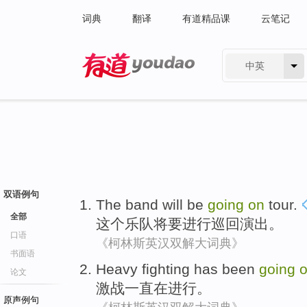
词典
翻译
有道精品课
云笔记
中英
有道 - 网易旗下搜索
双语例句
The
band
will be
going
on
tour
.
全部
这个
乐队
将要
进行
巡回演出
。
口语
《柯林斯英汉双解大词典》
书面语
Heavy fighting
has been
going
论文
激战
一直
在
进行
。
原声例句