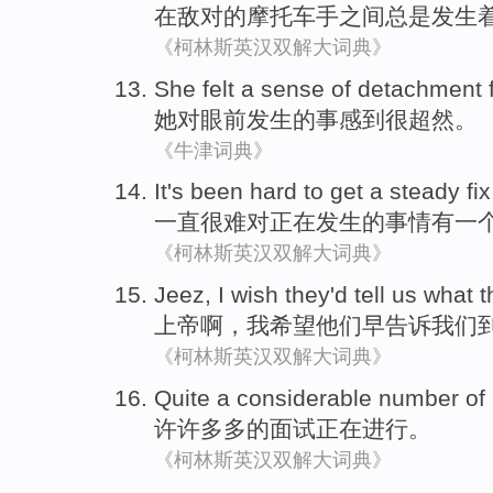
在
敌对的
摩托车
手
之间
总是
发生
《柯林斯英汉双解大词典》
She
felt
a sense
of
detachment
她
对眼前
发生
的
事
感到
很
超然
。
《牛津词典》
It's
been
hard
to
get
a
steady
fi
一直
很难
对
正在发生的
事情
有
一
《柯林斯英汉双解大词典》
Jeez
,
I
wish
they
'd
tell
us
what
t
上帝啊
，
我
希望
他们
早
告诉
我们
《柯林斯英汉双解大词典》
Quite a considerable
number of
许许
多多的
面试
正在进行。
《柯林斯英汉双解大词典》