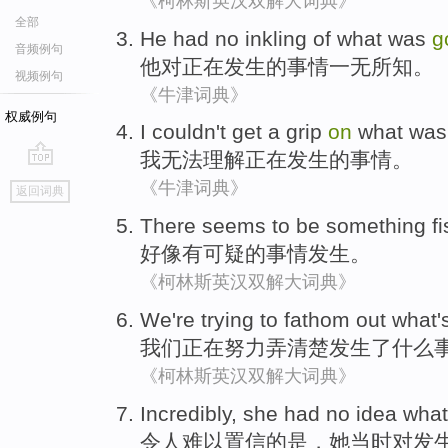
《柯林斯英汉双解大词典》
全部
He
had no inkling
of
what
was
g
音频例句
他
对
正在
发生
的
事情
一无所知。
视频例句
《牛津词典》
权威例句
I
couldn't get
a
grip
on
what
was
我
无法
理解
正在
发生
的
事情
。
go
《牛津词典》
返回词典
top
There seems to
be
something fi
好像
有
可疑
的事情
发生
。
《柯林斯英汉双解大词典》
We
're
trying to
fathom
out
what
'
我们
正在
努力
弄
清楚发生
了
什么
《柯林斯英汉双解大词典》
Incredibly
,
she
had
no idea
what
令人难以置信
的
是
，
她
当时
对
发