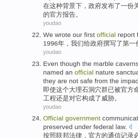
在
这种
背景下
，
政府
发布了
一份
的
官方
报告
。
youdao
We
wrote
our
first
official
report
1996年，
我们
给
政府
撰写了
第一
youdao
Even though
the
marble
cavern
named
an
official
nature
sanctu
they are not safe from
the
impac
即使
这个
大理石
洞穴
群
已
被
官方
工程还是对它构成
了
威胁。
youdao
Official
government
communicat
preserved
under
federal
law
.
按照
联邦
法律，
官方
的
通信
记录