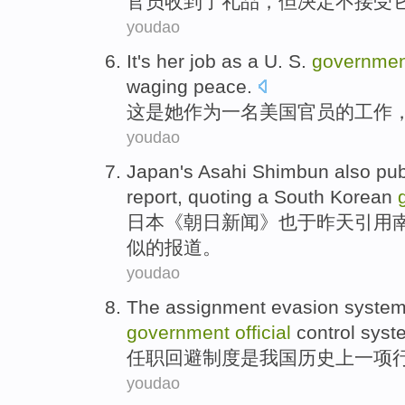
官员
收到
了
礼品
，
但
决定
不
接受
youdao
It
's
her
job
as
a
U. S.
governme
waging
peace
.
这
是
她
作为
一名
美国
官员
的
工作
youdao
Japan
's
Asahi Shimbun
also
pub
report
,
quoting
a
South Korean
日本
《
朝日
新闻》
也
于
昨天
引用
似
的
报道
。
youdao
The
assignment
evasion
syste
government
official
control
syst
任职
回避
制度
是
我国历史
上
一
项
youdao