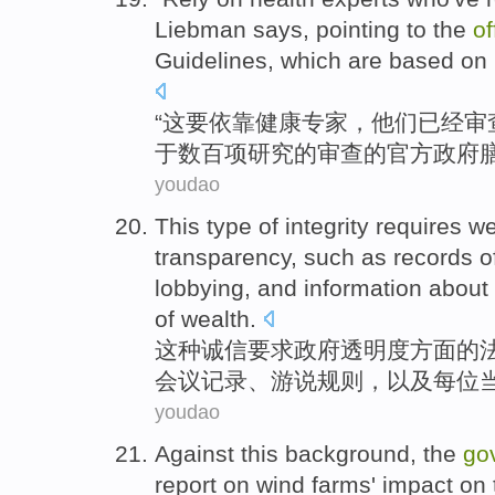
Liebman says
,
pointing
to the
of
Guidelines
,
which
are
based on
“
这
要
依靠
健康
专家
，
他们
已经
审
于
数百
项
研究的审查的
官方
政府
youdao
This type
of
integrity
requires
we
transparency
,
such as
records
o
lobbying
,
and
information
about
of
wealth
.
这种
诚信
要求
政府
透明度
方面
的
会议
记录
、
游说
规则
，
以及
每位
youdao
Against
this
background
,
the
go
report
on
wind
farms'
impact
on