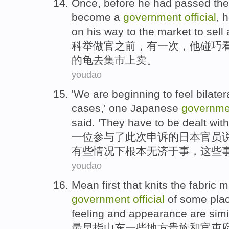
Once
,
before
he
had
passed th
become
a
government
official
, 
on his
way to
the
market
to
sell
科举
做官
之前
，
有
一
次
，
他
碰巧
的
龟
去
集市
上
卖
。
youdao
'
We
are
beginning to
feel
bilater
cases
,'
one
Japanese
governm
said
. '
They
have to be
dealt
with
一
位
参与
了
此次
申诉的
日本
官员
有些
情况下
根本无济于事，
这些
youdao
Mean
first
that
knits
the
fabric
ma
government
official
of
some
pla
feeling
and
appearance
are simi
最早
指
山东
一些
地方
贵族
和
官吏