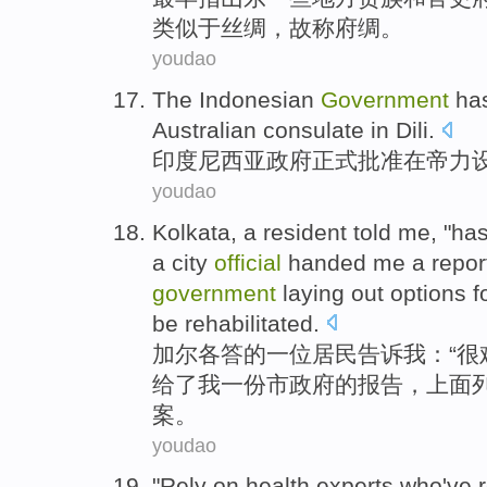
类似
于
丝绸
，
故
称
府绸。
youdao
The Indonesian
Government
ha
Australian
consulate
in
Dili
.
印度尼西亚
政府
正式
批准
在
帝力
youdao
Kolkata
,
a
resident
told
me
, "
has
a
city
official
handed
me a
repor
government
laying out
options
f
be rehabilitated
.
加尔各答
的
一
位
居民
告诉
我
：“
很
给
了我一份市政府的
报告
，上面
案
。
youdao
"
Rely on
health
experts
who
've