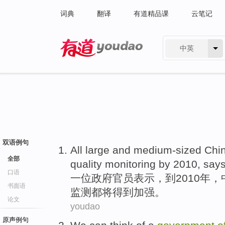
词典
翻译
有道精品课
云笔记
中英
有道 - 网易旗下搜索
双语例句
All
large and medium-sized
Chi
全部
quality
monitoring
by
2010,
say
口语
一位
政府
官员
表示
，
到
2010年，
书面语
监测
都
将
得到
加强。
论文
youdao
原声例句