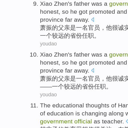
Xiao
Zhen
's father
was
a
gover
honest
,
so
he got
promoted
and
province
far away
.
萧振
的
父亲
是
一
名官员
，
他
很
诚
一
个较
远
的
省份
任职。
youdao
Xiao
Zhen
's father
was
a
gover
honest
,
so
he got
promoted
and
province
far away
.
萧振
的
父亲
是
一
名官员
，
他
很
诚
——
一
个较
远
的
省份
任职。
youdao
The
educational
thoughts
of
Ha
of
education
is
changing
along w
government
official
as teacher.