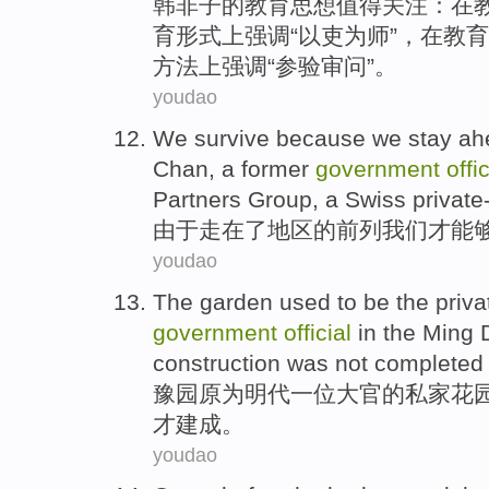
韩非子
的
教育
思想
值得关注：在
育形式上强调“
以
吏为师”，
在
教育
方法上强调“参验审问”。
youdao
We
survive
because
we stay a
Chan, a former
government
offic
Partners Group, a Swiss
private
由于
走在
了
地区
的
前列
我们
才能
youdao
The
garden
used to be the
priva
government
official
in the Ming 
construction was not
completed
豫园
原为
明代
一
位大官
的
私家
花
才
建成
。
youdao