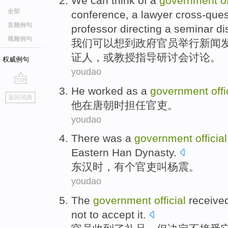
We
can
think of
a
government
o
全部
conference
,
a lawyer
cross-ques
音频例句
professor
directing
a
seminar
di
视频例句
我们
可以
想到
政府
官员
举行
新闻
证人，
或
教授
指导
研讨会
讨论。
权威例句
youdao
H
e worked as a
government
offi
go
返回词典
top
他
在唐朝时担任官吏。
youdao
T
here was a
government
official
Eastern Han Dynasty.
东
汉时，有个官吏叫杨震。
youdao
The
government
official
receive
not to
accept
it
.