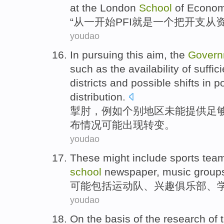
at the London
School
of Econom
“
从
一开始
PFI
就是
一
个
把
开支
从
youdao
In pursuing this aim, the
Govern
such as
the
availability
of
suffic
districts
and
possible
shifts
in
po
distribution
.
掣肘，
例如
个别
地区未能
提供
足
布情况
可能出现
转变
。
youdao
These
might
include
sports tea
school
newspaper,
music
group
可能
包括
运动队
、兴趣
俱乐部
、
youdao
On
the
basis
of the
research
of 