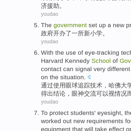
济
援助
。
youdao
T
he
government
set up a new p
政
府开办了一所新小学。
youdao
With
the
use
of
eye-tracking
tec
Harvard
Kennedy
School
of
Gov
contact
can
signal very
different
on the
situation
.
通过
使用
眼球追踪
技术
，
哈佛大
得出结论
，
眼神
交流
可以
视情况
youdao
T
o protect students' eyesight, 
worked out new requirements f
equipment that will take effect 