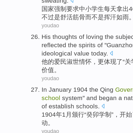
sweating
.
国家强制要求中小
学生
每天
拿出
4
不过是
舒活
筋骨
而
不是挥汗如雨
youdao
His
thoughts
of loving the subj
reflected
the
spirits
of
"
Guanzho
ideological
value
today.
他
的爱民
淑世情怀，更
体现了
“关
价值。
youdao
In
January
1904 the Qing
Gover
school
system" and
began
a
nat
of
establish schools.
1904年
1月
颁行“
癸
卯学制”，
开始
动。
youdao