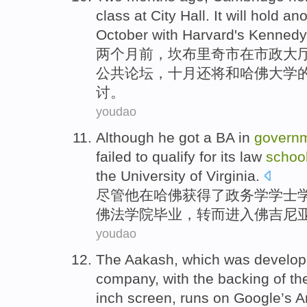
class
at
City Hall
.
It
will
hold ano
October
with
Harvard
's Kennedy
两
个月
前
，
坎布里奇市
在
市政
大
公共
论坛
，
十月
还
将
和
哈佛大学
讨。
youdao
Although
he
got
a BA
in
govern
failed
to qualify
for its
law
schoo
the
University
of
Virginia
.
尽管
他
在
哈佛
获得了
政务
学学士学
佛
法学院
毕业，
转而
进入佛吉尼
youdao
The
Aakash,
which
was
develo
company
, with
the
backing
of
th
inch
screen
,
runs
on
Google
’s A