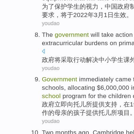
为
了保护学生的视力，中国政府
要求，将于2022年3月1日生效。
youdao
T
he
government
will take actio
extracurricular burdens on prim
政
府将采取行动解决中小学生课
youdao
Government
immediately came
schools, allocating $6,000,000
i
school
program
for
the
children
政府
立即
向
托儿所
提供支持
，
在
1
作
的
母亲
的
孩子
提供托儿所
项目
youdao
Two
months
ago
,
Cambridge
he