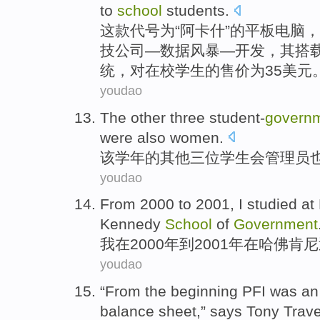
to
school
students
.
这
款代号为“阿卡什”
的
平板电脑，
技
公司
—数据风暴—
开发
，
其
搭
统，对
在校
学生
的售价
为
35
美元
youdao
The
other
three
student-
govern
were
also
women
.
该
学年
的
其他
三
位
学生会
管理员
youdao
From
2000
to
2001,
I
studied
at
Kennedy
School
of
Government
我
在
2000年
到
2001年
在
哈佛
肯尼
youdao
“
From
the
beginning
PFI
was
an
balance
sheet
,” says Tony Trave