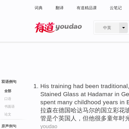
词典
翻译
有道精品课
云笔记
中英
有道 - 网易旗下搜索
双语例句
His
training
had
been
traditional
全部
Stained
Glass
at
Hadamar
in
Ge
口语
spent
many
childhood
years
in
B
书面语
拉森
在
德国
哈达马尔
的
国立彩花
论文
管
是个
英国人
，但
他
很多
童年
时
youdao
原声例句