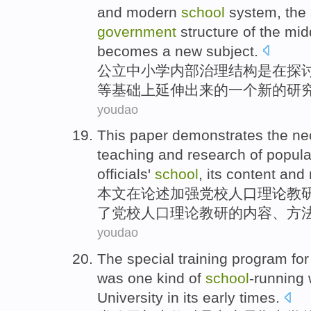
and
modern
school
system
, the
government
structure
of the mi
becomes
a
new
subject
.
公立
中小学
内部
治理
结构
是
在
探
等
基础上
延伸出来
的
一个
新的
研
youdao
This paper
demonstrates
the
ne
teaching
and research of
popula
officials'
school
, its
content
and
本文
在
论述
加强党校
人口
理论
教
了
党校
人口理论
教研
的
内容
、
方
youdao
The special
training
program
for
was
one
kind
of
school
-running
University in
its early
times.