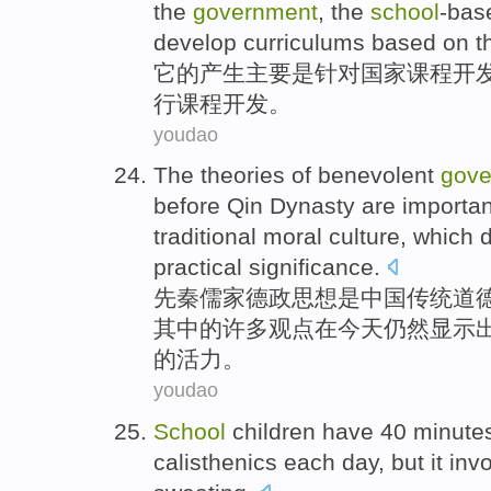
the
government
, the
school
-ba
develop
curriculums
based
on t
它
的
产生
主要
是
针对
国家
课程
开
行
课程
开发。
youdao
The theories
of
benevolent
gove
before
Qin
Dynasty
are
importan
traditional
moral
culture
,
which
d
practical
significance
.
先秦
儒家
德政
思想
是
中国
传统
道
其中的许多观点在今天仍然
显示
的活力。
youdao
School
children
have
40
minute
calisthenics
each day
,
but
it
inv