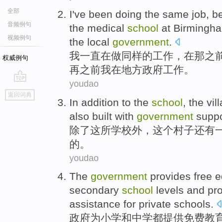
全部
I
've been
doing
the
same
job
,
b
音频例句
the
medical
school
at Birmingh
视频例句
the
local
government
.
我
一直
在做
同样
的
工作
，
在
那
之
权威例句
再
之前我
在
地方
政府
工作
。
youdao
go
返回词典
top
In addition
to
the
school
,
the
vil
also
built
with
government
suppo
除了
这
所学校外
，
这个
村子
还有
的。
youdao
The
government
provides
free
e
secondary
school
levels
and
pr
assistance
for
private
schools
.
政府
为
小学
和
中学
都
提供
免费
教