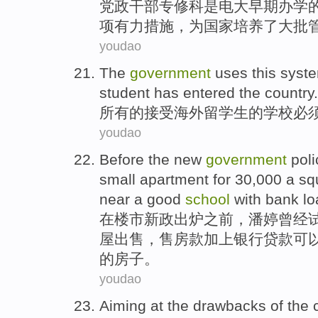
党政
干部
专修科
是
电大
早期
办学
项有力措施，
为
国家
培养
了大批
youdao
The
government
uses
this
syst
student
has
entered
the country.
所有的接受海外
留学生
的
学校
必
youdao
Before
the new
government
poli
small apartment
for 30,000 a
sq
near
a
good
school
with
bank
lo
在
楼市新政
出炉
之前
，
潘婷
曾经
屋
出售
，售房款
加上
银行贷款可
的房子。
youdao
Aiming
at
the drawbacks
of
the
c