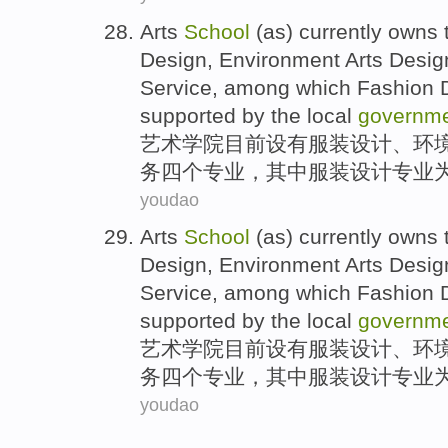
Arts
School
(as)
currently
owns
Design
,
Environment
Arts Desig
Service
,
among which
Fashion D
supported
by the local
governm
艺术
学院
目前
设有
服装
设计
、
环
务
四个专业，
其中
服装设计专业
youdao
Arts
School
(as)
currently
owns
Design
,
Environment
Arts Desig
Service
,
among which
Fashion D
supported
by the local
governm
艺术
学院
目前
设有
服装
设计
、
环
务
四个专业，
其中
服装设计专业
youdao