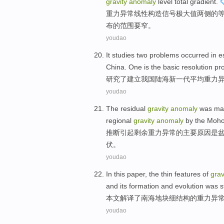
gravity
anomaly
level
total
gradient
.
重力
异常
线性
构造
信号
极大值
两侧
的
布的范围要
窄
。
youdao
It
studies
two
problems
occurred in
e
China
.
One
is
the
basic
resolution
pr
研究
了
建立
我国
陆海新
一
代
平均
重力
youdao
The residual
gravity
anomaly
was
ma
regional
gravity
anomaly
by the
Moh
推断引起
剩余
重力
异常
的
主要
原因
是
伏。
youdao
In this paper
,
the
thin
features
of
grav
and
its
formation
and
evolution
was
s
本文
解译
了
南海
地块
细结构
的
重力
异
youdao