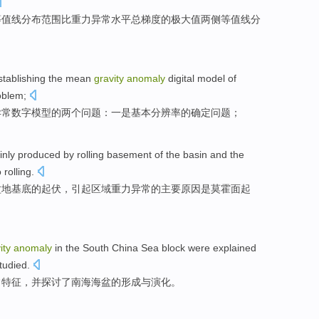
等值
线分布范围
比重
力异常
水平
总梯度
的
极大值两侧等值线分
stablishing
the mean
gravity
anomaly
digital
model
of
oblem
;
异常
数字
模型
的
两个
问题
：一
是
基本
分辨率
的确定
问题
；
inly
produced
by
rolling
basement
of
the
basin
and the
o
rolling.
盆地
基底
的
起伏
，
引起
区域
重力异常
的
主要原因是莫
霍
面起
ity
anomaly
in the
South China Sea
block
were explained
tudied
.
常
特征
，
并
探讨了
南海
海盆的
形成
与
演化
。