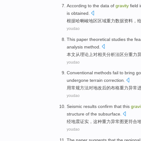
According to
the
data
of
gravity
field 
is obtained.
根据
哈喇
峻
地区
区域
重力
数据
资料，
youdao
This paper
theoretical studies
the
fea
analysis method
.
本文
从
理论上
对
相关
分析法
区分
重力
youdao
Conventional
methods
fail
to
bring g
undergone terrain
correction
.
用常规
方法
对地
改后
的
布格
重力
异常
youdao
Seismic
results confirm
that
this
gravi
structure
of
the
subsurface
.
经地震
证实
，
这种
重力
异常
图
更
符合
youdao
The paper
suggests that
the
regional