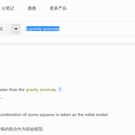
云笔记
惠惠
更多产品
英
sier
than
the
gravity
anomaly
.
算
。
combination
of
some squares
is taken
as
the initial
model
.
方格的
组合
作为
初始模型。