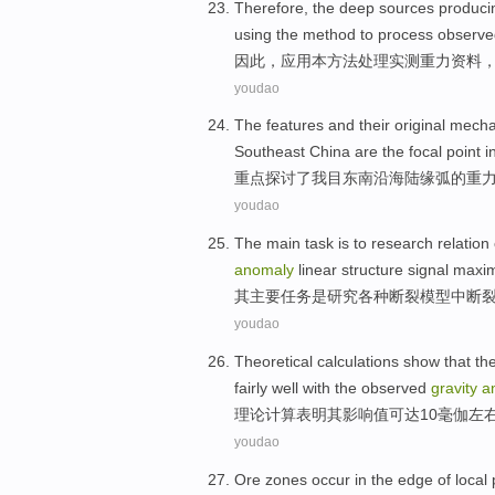
Therefore
, the deep
sources
produc
using
the
method
to
process
observe
因此
，
应用
本
方法
处理
实测
重力
资料
youdao
The
features
and their
original mech
Southeast China
are the focal
point
i
重点
探讨了我目
东南
沿海
陆缘
弧
的
重
youdao
The
main
task
is
to
research
relation
anomaly
linear
structure
signal
maxi
其
主要
任务
是
研究
各种
断裂
模型
中断
youdao
Theoretical
calculations
show that
th
fairly well
with
the
observed
gravity
a
理论
计算
表明
其
影响
值
可
达
10
毫
伽左
youdao
Ore
zones
occur in the
edge
of
local