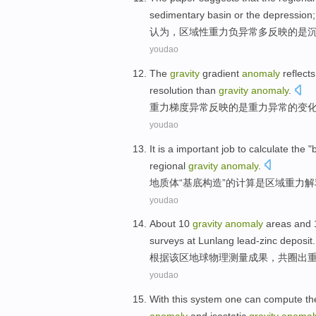
sedimentary
basin
or
the
depression
;
认为
，
区域性
重力
负
异常多
反映
的是
youdao
The
gravity
gradient
anomaly
reflects
resolution
than
gravity
anomaly
.
重力
梯度
异常
反映
的
是重力异常的
变
youdao
It
is
a
important
job
to
calculate
the "
regional
gravity
anomaly
.
地
质体
“基底
构造
”
的
计算
是
区域
重力
解
youdao
About
10
gravity
anomaly
areas
and
surveys
at Lunlang
lead-zinc deposit.
根据该区
地球物理
测量
成果，
共
圈出
youdao
With
this
system
one can
compute
th