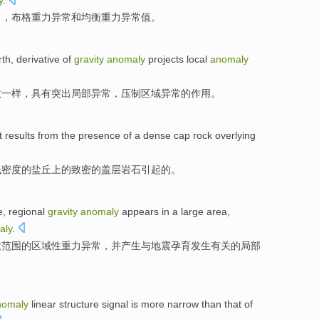
y
.
常
，布格重力异常
和
均衡
重力异常
值
。
th, derivative of
gravity
anomaly
projects
local
anomaly
数一样，具有突出
局部
异常，
压制
区域
异常的作用。
t results
from
the presence
of
a
dense
cap
rock
overlying
低密度的盐丘上的
致密
的
盖层
岩石
引起的。
e
,
regional
gravity
anomaly
appears in
a large
area
,
aly
.
大
范围
的
区域性
重力
异常
，
并产生
与
地震孕育发生有关的
局部
nomaly
linear
structure
signal
is more
narrow
than
that of