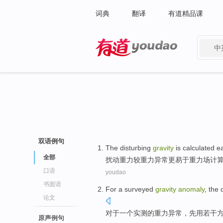
词典
翻译
有道精品课
中
有道 - 网易旗下搜索
双语例句
The disturbing
gravity
is
calculated
ea
全部
扰动
重力
较
重力
异常
更易于
重力场
计
口语
youdao
书面语
For
a
surveyed
gravity
anomaly
, the
论文
对于
一个
实测
的
重力
异常
，先用
若干
原声例句