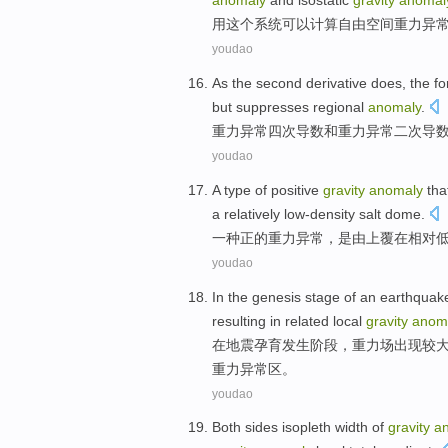
anomaly
and
isostatic
gravity
anomal
用
这个
系统
可以
计算
自由空间
重力
异
youdao
As the
second
derivative
does, the for
but
suppresses
regional
anomaly
.
重力
异常
四
次
导数
和重力异常二次导
youdao
A
type of
positive
gravity
anomaly
tha
a
relatively
low-density
salt
dome
.
一种
正
的
重力
异常
，是
由
上
覆
在
相对
youdao
In
the
genesis
stage
of an
earthquak
resulting
in related
local
gravity
anom
在
地震
孕育
发生
阶段
，重力场
出现
较
重力异常区。
youdao
Both sides
isopleth
width of
gravity
a