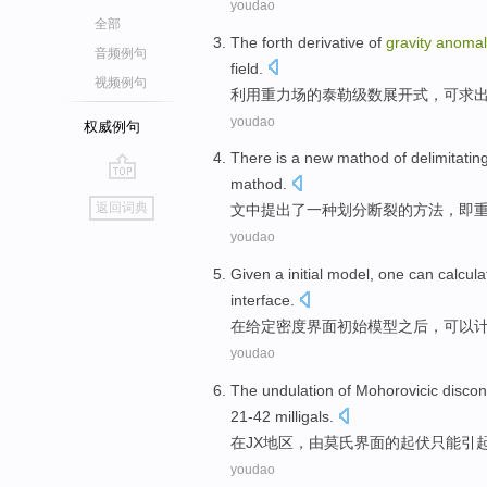
youdao
全部
The
forth
derivative
of
gravity
anomal
音频例句
field.
视频例句
利用
重力场
的
泰勒
级数
展开式
，
可
求
youdao
权威例句
There is
a
new
mathod
of
delimitatin
mathod
.
go
返回词典
文中提出
了一
种
划分
断裂
的
方法，
即
top
youdao
Given a
initial
model
, one
can
calcula
interface
.
在
给定
密度
界面
初始
模型
之后，
可以
youdao
The
undulation
of Mohorovicic
discon
21-42 milligals.
在JX
地区
，
由
莫氏界面
的
起伏
只能
引
youdao