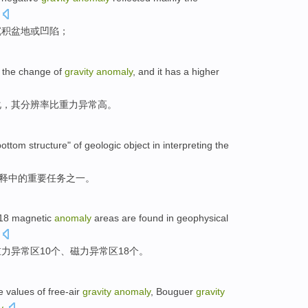
沉积
盆地
或
凹陷
；
the
change
of
gravity
anomaly
, and
it
has a
higher
化
，
其
分辨率
比重
力异常
高
。
bottom
structure
"
of
geologic object
in
interpreting
the
释
中的
重要
任务
之一。
18
magnetic
anomaly
areas are found in
geophysical
重力
异常
区
10个
、
磁力
异常区
18个
。
e
values
of free-air
gravity
anomaly
, Bouguer
gravity