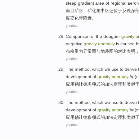
steep gradient
area of
regional
aerom
而且矿区、
矿
化集中区还位于反映深
度
变化
带
附近。
youdao
Comparison
of
the
Bouguer
gravity
a
negative
gravity
anomaly
is
caused
b
布格
重力
异常
图
与
地质图
的
对比
表明
youdao
The
method
, which we
use
to
derive
development
of
gravity
anomaly
Ag(m,
应用
勒让德多项式
的
加法定理和类似
youdao
The
method
, which we
use
to
derive
development
of
gravity
anomaly
Ag(m,
应用
勒让德多项式
的
加法定理和类似
youdao