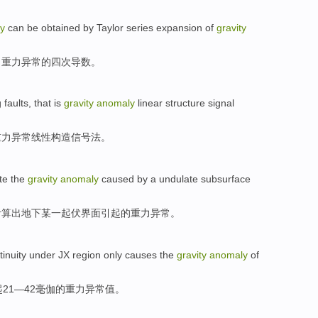
y
can be
obtained
by
Taylor
series
expansion
of
gravity
出
重力
异常
的
四
次导数
。
g
faults,
that
is
gravity
anomaly
linear
structure
signal
重力
异常
线性
构造
信号
法。
te
the
gravity
anomaly
caused by
a
undulate
subsurface
计算出
地下某
一
起伏
界面
引起
的
重力
异常
。
tinuity
under
JX
region
only
causes
the
gravity
anomaly
of
起
21—42毫伽的
重力
异常
值。