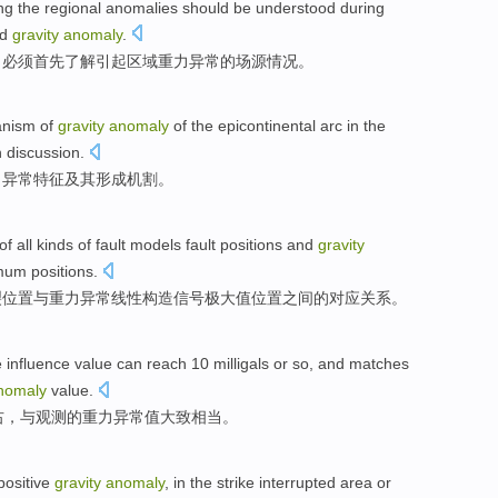
ing
the
regional
anomalies
should be
understood
during
d
gravity
anomaly
.
，
必须
首先
了解
引起
区域
重力
异常
的
场
源
情况。
anism
of
gravity
anomaly
of the
epicontinental
arc in the
n
discussion
.
力
异常
特征
及其
形成机割。
of all kinds
of
fault
models
fault
positions
and
gravity
mum
positions.
裂
位置
与
重力
异常
线性
构造
信号
极大值
位置之间
的
对应
关系
。
e
influence
value
can
reach
10
milligals
or so, and matches
nomaly
value
.
右，
与
观测
的
重力
异常
值大致
相当
。
positive
gravity
anomaly
, in the
strike
interrupted
area
or