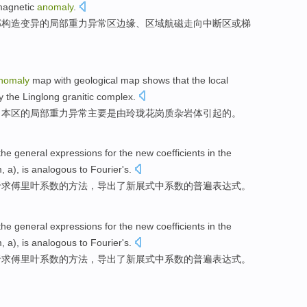
agnetic
anomaly
.
部构造变异
的
局部
重力
异常
区
边缘
、
区域
航
磁
走向
中断
区
或
梯
nomaly
map
with
geological map
shows that
the
local
y the
Linglong
granitic
complex.
，本区
的
局部
重力异常主要
是
由
玲珑
花岗
质杂岩体
引起
的。
the
general
expressions
for the
new
coefficients
in
the
 a), is
analogous
to
Fourier
's.
于求傅里叶
系数
的
方法
，
导出
了
新
展
式
中
系数的
普遍
表达式
。
the
general
expressions
for the
new
coefficients
in
the
 a), is
analogous
to
Fourier
's.
于求傅里叶
系数
的
方法
，
导出
了
新
展
式
中
系数的
普遍
表达式
。