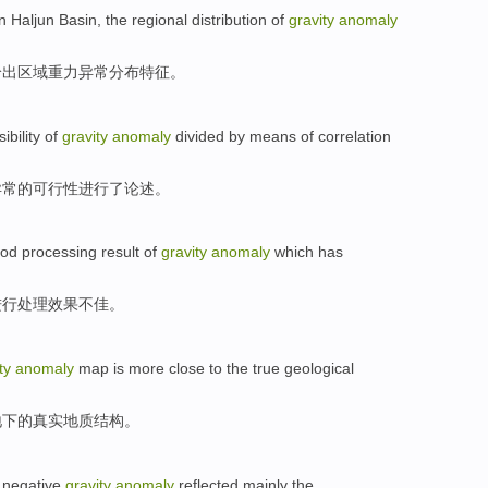
in
Haljun
Basin, the
regional
distribution
of
gravity
anomaly
给出区域重力
异常
分布
特征。
sibility
of
gravity
anomaly
divided
by means
of
correlation
异常
的
可行性进行了论述
。
ood
processing
result
of
gravity
anomaly
which
has
进行
处理
效果
不
佳
。
ty
anomaly
map
is more
close to the
true
geological
地下
的
真实
地质
结构
。
negative
gravity
anomaly
reflected
mainly the