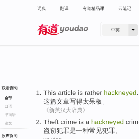
词典
翻译
有道精品课
云笔记
中英
有道 - 网易旗下搜索
双语例句
This
article
is
rather
hackneyed
.
全部
这
篇文章
写得太
呆板
。
口语
《新英汉大辞典》
书面语
Theft
crime
is
a
hackneyed
crim
论文
盗窃
犯罪
是
一种
常见
犯罪。
原声例句