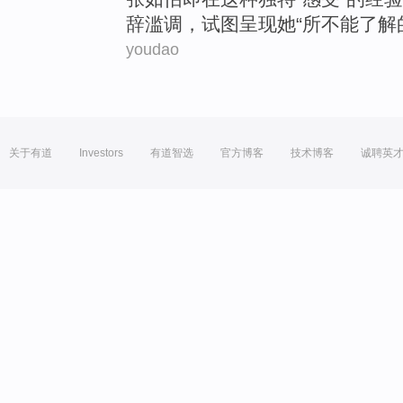
辞
滥调
，
试图
呈现
她
“
所不能
了解
youdao
关于有道
Investors
有道智选
官方博客
技术博客
诚聘英