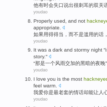
他
有时
会失口
说出很刺耳的
双关
youdao
Properly
used
,
and
not
hackney
appropriate
.
如果
用
得
得当
，
而
不是
滥用
的话
youdao
It
was
a
dark
and stormy
night
"
story
."
“
那
是
一个
风雨
交加
的黑暗
的
夜晚
youdao
I
love
you
is
the most
hackneye
feel
warm
.
我
爱
你
是
最
老套
的情话
却
能
让
人
youdao