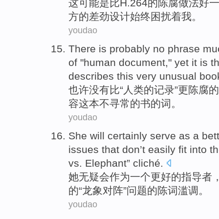
这
可能
是
比
H
.264的
陈腐
做法
好
方的
差劲
设计
始终
困扰着
我
。
youdao
There is
probably
no
phrase
mu
of
"
human
document
,"
yet
it
is
t
describes
this
very unusual
boo
也许
没有
比
“
人类
的
记录
”
更
陈腐
的
容
这本不寻常的书的词。
youdao
She
will certainly
serve as
a
bet
issues
that don’t easily fit into
t
vs.
Elephant
” cliché.
她
无疑
会
作为
一个
更好
的
指导者
的“
龙
象
对阵”
问题
的
陈词滥调。
youdao