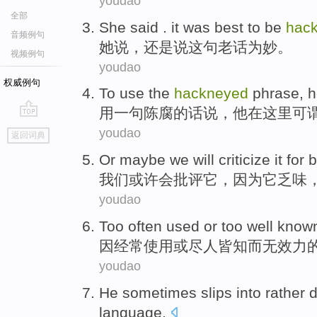
youdao
全部
She
said
.
it
was best to
be
hac
音频例句
她
说
，还是说
这
句老话为
妙
。
视频例句
youdao
权威例句
To use
the
hackneyed
phrase,
h
用
一句
陈腐的话说，他在这里可谓
go
youdao
返回词典
top
Or maybe
we
will
criticize
it
for
b
我们
或许
会
批评
它
，
因为
它
乏味
youdao
Too
often
used
or
too well know
因
经常
使用
或
尽人皆知而无
效力
youdao
He
sometimes
slips
into rather 
language
.