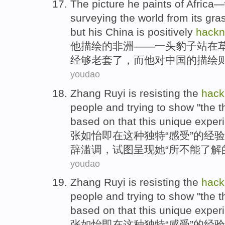
The picture
he
paints
of
Africa
—
surveying the
world
from its
gra
but
his
China
is
positively
hack
他
描绘
的
非洲
——
一
头豹子
站在
经
够
老套了，
而
他
对
中国
的描绘
youdao
Zhang
Ruyi
is
resisting
the
hack
people and
trying to
show
"
the
t
based
on
that
this
unique
exper
张
如怡
即
在
这种
独特
“感受”
的
经验
辞
滥调
，
试图
呈现
她
“
所不能
了解
youdao
Zhang
Ruyi
is
resisting
the
hack
people and
trying to
show
"
the
t
based
on
that
this
unique
exper
张
如怡
即
在
这种
独特
“感受”
的
经验