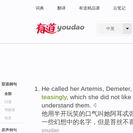
词典
翻译
有道精品课
云笔记
中英
有道 - 网易旗下搜索
双语例句
He
called
her
Artemis
,
Demeter
全部
teasingly
, which
she
did
not
like
口语
understand them
.
书面语
他用
半
开玩笑的口气
叫
她
阿耳
忒
论文
一些
幻想
中的
名字
，但是苔丝
不
youdao
原声例句