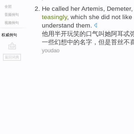
全部
He
called
her
Artemis
,
Demeter
音频例句
teasingly
, which
she
did
not
like
视频例句
understand them
.
他用
半
开玩笑的口气
叫
她
阿耳
忒
权威例句
一些
幻想
中的
名字
，但是苔丝
不
youdao
go
返回词典
top