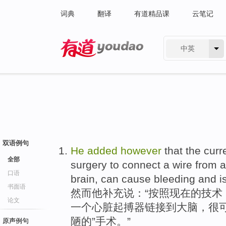
词典
翻译
有道精品课
云笔记
中英
有道 - 网易旗下搜索
双语例句
He
added
however
that
the curr
全部
surgery
to connect
a wire from
a
口语
brain
,
can
cause
bleeding
and
i
书面语
然而
他
补充说
：“
按照
现在的
技术
论文
一个
心脏
起搏器链接
到
大脑
，很
陋的”手术。”
原声例句