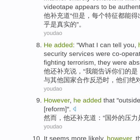
videotape
appears to
be
authent
他
补充道“
但是
，
每个
特征
都
能
得
乎
是
真实
的”。
youdao
He
added
: "
What I
can
tell
you
,
security
services
were
co-opera
fighting
terrorism
,
they
were
abs
他
还补充
说，“
我
能
告诉
你们
的
是
与
其他
国家
合作
反恐时
，
他们
绝
youdao
However
,
he
added
that "
outsid
[reform]".
然而
，
他
还补充道
：“
国外
的
压力
youdao
It
seems
more
likely
,
however
, 