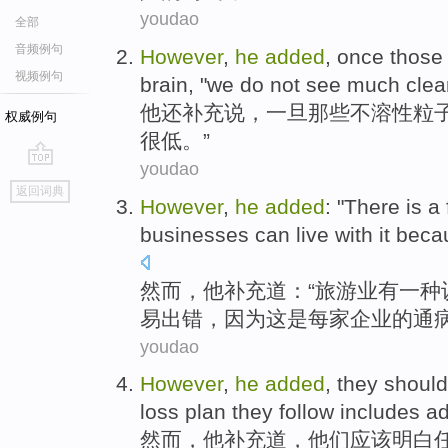
youdao
全部
音频例句
However
,
he
added
,
once
those
视频例句
brain
, "
we
do not
see
much clea
他
还补充说
，
一旦
那些
不溶性
粒
权威例句
很低。”
youdao
go
返回词典
top
However
,
he
added
: "
There is
a
businesses
can
live with it
beca
然而
，
他
补充道
：“
旅游业
有
一种
易出错，
因为
这
是
每家
企业
的
通
youdao
However
,
he
added
,
they
should
loss plan
they follow includes 
然而
，
他
补充道
，
他们
应该
明白