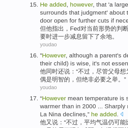
He
added
,
however
, that '
a larg
surrounds that
judgment
'
about
door open for
further
cuts
if nec
但
他
指出
，Fed
对
当前
形势
的
判
要时
进一步
减息
留下
了余地。
youdao
"
However
,
although
a
parent's
d
their
child)
is
wise
, it
's not essen
他
同时还说：“
不过
，
尽管
父母
想
偶
是
明智
的，但
绝非
必要之举。”
youdao
“
However
mean
temperature
is s
warmer
than
in 2000 ...
Sharply
La Nina
declines
,”
he
added
.
他
又说：“
不过
，
平均
气温
仍
可能