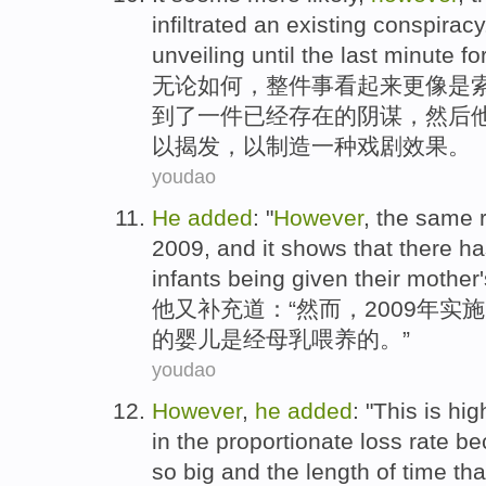
infiltrated
an
existing
conspiracy
unveiling
until
the last
minute
fo
无论如何
，整件事
看起来
更
像是
到了
一
件已经
存在
的
阴谋
，
然后
以揭发，以制造一
种戏剧
效果
。
youdao
He
added
: "
However
,
the
same 
2009, and
it
shows that
there ha
infants
being
given their mother'
他
又补充道
：“
然而
，2009年
实施
的
婴儿
是
经母乳喂养的。”
youdao
However
,
he
added
: "
This
is
hig
in
the
proportionate loss rate
be
so
big
and
the
length
of
time
tha