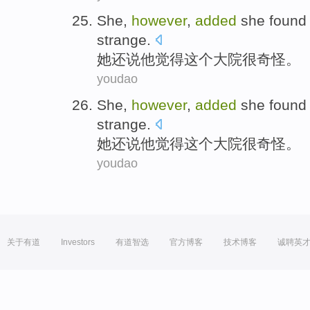
She
,
however
,
added
she
found
strange
.
她
还
说
他
觉得
这个
大院
很奇怪
。
youdao
She
,
however
,
added
she
found
strange
.
她
还
说
他
觉得
这个
大院
很奇怪
。
youdao
关于有道
Investors
有道智选
官方博客
技术博客
诚聘英