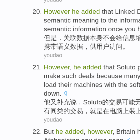
However
he
added
that
Linked
semantic
meaning
to
the
inform
semantic
information
once you h
但是
，
关联
数据
本身
不会
给
信息
携带
语义
数据
，供用户访问。
youdao
However
,
he
added
that
Soluto
make such
deals
because
man
load their machines with the
sof
down
.
他
又补充
说，
Soluto
的
交易
可能
有
同类的交易，就是在电脑
上装
youdao
But
he
added
,
however
,
Britain 