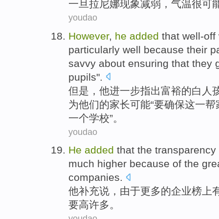
一旦
拉尼娜
现象
减弱
，
气温
很可
youdao
However
,
he
added
that well-off
particularly well
because
their
p
savvy about
ensuring
that
they
pupils
".
但是
，
他
进一步
指出
富裕的
白人
为
他们的
家长
可能
“要
确保
这
一
帮
一个
学校
”。
youdao
He
added
that the
transparency
much
higher
because
of
the gre
companies
.
他
补充
说，
由于
更多
的
企业
榜上
要
高
许多。
youdao