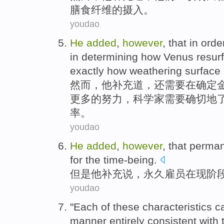
膳食
纤维
的
摄入。
youdao
He
added
,
however
, that in ord
in
determining
how
Venus
resur
exactly
how
weathering
surface
然而
，
他
补充
道，还
需要
在
确定
更多
的努力，
科学家
需要
确切地
率
。
youdao
He
added
,
however
, that
perman
for
the time-being
.
但是
他
补充说
，
永久
雇员
在
现阶
youdao
"
Each
of these
characteristics
c
manner entirely consistent with