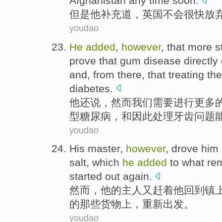
Afghanistan
any
time soon
.
但是
他
补充
道，
英国
不会
很快
放
youdao
He
added
,
however
,
that
more
s
prove that
gum
disease
directly
and
, from
there
, that
treating the
diabetes
.
他
还说
，
然而
我们需要
进行
更多
型
糖尿病
，
和
因此
处理
牙齿
问题
youdao
His
master
,
however
,
drove
him
salt
, which
he
added
to
what re
started
out
again
.
然而
，
他
的
主人
又赶着
他
回到
镇
的
那些货物上，
重新
出发
。
youdao