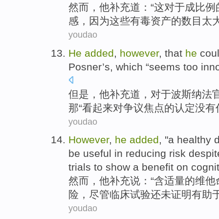
然而
，
他
补充道
：“
这
对于成
比例
感
，
因为
这些
有毒
资产
的
数目
太
youdao
He
added
,
however
, that
he
cou
Posner
’s,
which
“
seems
too
inn
但是
，
他
补充道
，
对于
波斯纳
法
那
“
看起来
对争议焦点的认定没有
youdao
However
,
he
added
, "a
healthy
d
be
useful
in
reducing
risk
despit
trials
to show
a
benefit
on
cogni
然而
，
他
补充说
：“含
适量
的
维他
险
，
尽管
临床
试验
还
未
证明
有助
youdao