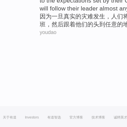
to the expectations set by
their
will
follow
their
leader
almost a
因为
一旦
真实
的
灾难发生
，
人们
班
，
然后
跟着
他们
的头
到
任意
的
youdao
关于有道
Investors
有道智选
官方博客
技术博客
诚聘英