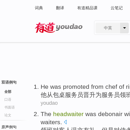
词典
翻译
有道精品课
云笔记
中英
有道 - 网易旗下搜索
双语例句
He
was promoted
from
chef of r
全部
他
从
包桌服务员晋升为服务员
领
口语
youdao
书面语
The
headwaiter
was
debonair
wi
论文
waiters
.
原声例句