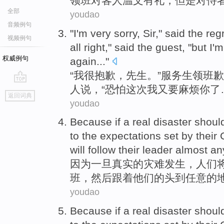
领班
对
客人
温文
有礼，
但是
对
侍
全部
youdao
音频例句
"
I
'm very
sorry
,
Sir
,"
said
the regr
视频例句
all right,"
said
the
guest
, "but I'
权威例句
again
..."
“
我
很
抱歉
，
先生
。”
服务生
领班歉
人
说，“
恐怕
这次我又
要
麻烦
你了
go
返回词典
top
youdao
Because
if
a
real
disaster
shoul
to the expectations set by
their
will
follow
their
leader
almost a
因为
一旦
真实
的
灾难发生
，
人们
班
，
然后
跟着
他们
的头
到
任意
的
youdao
Because
if
a
real
disaster
shoul