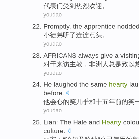
代表
们受到
热烈
欢迎。
youdao
Promptly, the
apprentice
nodde
小徒弟
听了连连
点头
。
youdao
AFRICANS
always
give a
visitin
对于
来访
主教
，
非洲
人
总是
致以
youdao
He
laughed
the same
hearty
la
before
.
他
会心的
笑
几乎
和十五
年前
的
笑
youdao
Lian
: The
Hale
and
Hearty
colou
culture
.