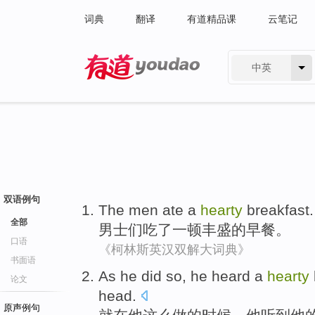
词典
翻译
有道精品课
云笔记
中英
有道 - 网易旗下搜索
双语例句
The men
ate
a
hearty
breakfast
.
全部
男士
们
吃了
一
顿丰盛的
早餐
。
口语
《柯林斯英汉双解大词典》
书面语
As
he
did
so,
he
heard a
hearty
论文
head
.
原声例句