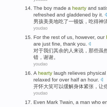
The boy
made a
hearty
and sati
refreshed
and
gladdened by it
.
男孩
美美地
吃
了一顿饭，吃得
神
youdao
For
the rest
of
us
,
however
,
our
are just fine
,
thank you
.
对于
我们
其余
的
人
来说，那些虽
错，谢谢。
youdao
A
hearty
laugh
relieves
physical
relaxed
for over half an
hour
.
开怀
大笑
可以缓解
身体
紧张
，
让
youdao
Even
Mark
Twain
, a man who e