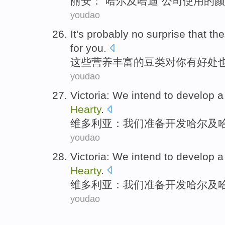
丽安
：“
哈尔
及
哈迪”公司使用的
颜
youdao
It
's
probably
no surprise that th
for
you
.
这些
营养丰富
的
豆类对你
有
好处
youdao
Victoria
:
We
intend to
develop
a
Hearty
.
维多利亚
：
我们
准备
开发
哈尔
及
youdao
Victoria
:
We
intend to
develop
a
Hearty
.
维多利亚
：
我们
准备
开发
哈尔
及
youdao