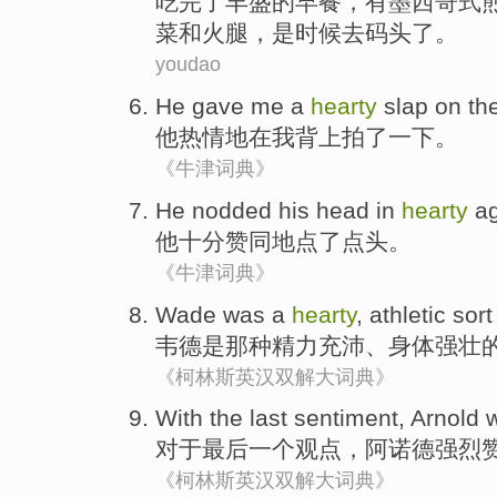
吃完了
丰盛
的
早餐
，有墨西哥式
菜
和
火腿
，
是
时候
去
码头了。
youdao
He
gave
me
a
hearty
slap
on
th
他
热情地
在
我
背上拍
了
一下。
《牛津词典》
He
nodded
his head in
hearty
ag
他
十分赞同地点了点头
。
《牛津词典》
Wade
was
a
hearty
,
athletic
sor
韦德
是
那种精力充沛
、
身体强壮
《柯林斯英汉双解大词典》
With
the last
sentiment
,
Arnold 
对于
最后
一个
观点
，
阿诺德
强烈
《柯林斯英汉双解大词典》