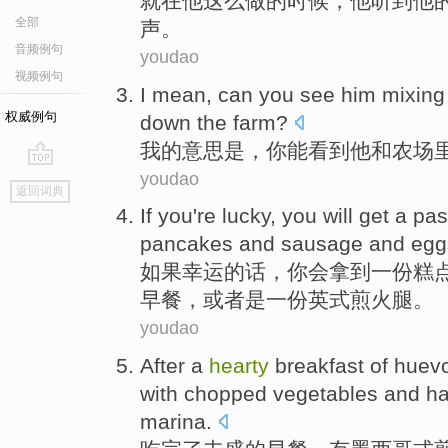
就在
他
这么
做
的
时候，他
听到
他
全部
声
。
音频例句
youdao
视频例句
I
mean
,
can
you
see
him
mixing
权威例句
down the
farm
?
我
的
意思是
，
你
能
看到
他
和
农场
youdao
go
返回词典
top
If you
're lucky
,
you
will
get
a
pas
pancakes
and
sausage
and
egg
如果
幸运
的话，
你
会
拿到
一
份
糕
早餐
，
或者
是
一
份
英式
煎
火腿
。
youdao
After a
hearty
breakfast
of
huevo
with
chopped
vegetables
and
h
marina
.