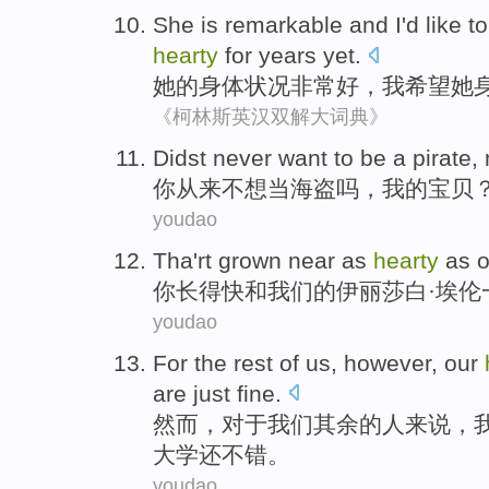
She
is remarkable
and
I
'd like to
hearty
for years yet.
她
的身体状况
非常
好，
我
希望
她
《柯林斯英汉双解大词典》
Didst never
want to
be
a pirate
,
你
从来
不想
当
海盗
吗，
我
的宝贝
youdao
Tha
'rt grown
near
as
hearty
as
o
你
长
得
快
和
我们
的
伊丽莎白
·埃
youdao
For
the rest
of
us
,
however
,
our
are just fine
.
然而
，
对于
我们
其余
的
人来说，
大学
还
不错。
youdao