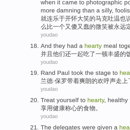
when it
came to
photographic
po
more
damning
than
a
silly,
fooli
就连
乐于开怀
大笑
的
马克
吐温
也
么
比
一个
又
傻
又蠢的
微笑
被永远
youdao
And
they
had
a
hearty
meal
tog
并且
他们
还
一起
吃
了一
顿丰盛的
youdao
Rand
Paul
took
the
stage
to
hea
兰德
·
保罗
带
着
爽朗
的欢呼声走上
youdao
Treat yourself to
hearty
,
healthy
享用
健康
称心的食物。
youdao
The delegates
were given
a
hea