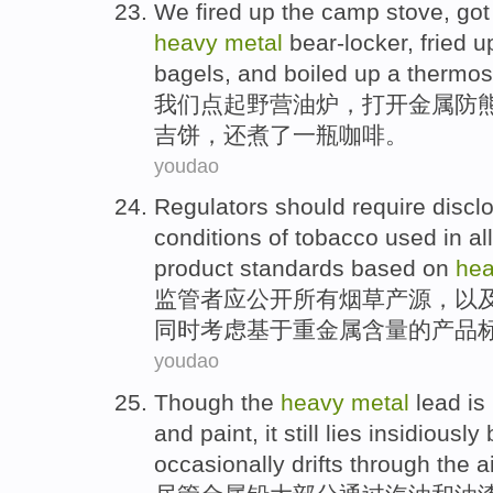
We
fired
up
the
camp
stove
, go
heavy
metal
bear-locker, fried 
bagels
, and
boiled
up
a thermos-
我们
点
起
野营
油
炉
，
打开
金属
防
吉饼
，还
煮
了
一瓶
咖啡
。
youdao
Regulators
should
require
discl
conditions
of
tobacco
used
in
all
product
standards
based on
he
监管者
应
公开
所有
烟草
产
源
，
以
同时考虑
基于
重金属
含量
的
产品
youdao
Though the
heavy
metal
lead
is
and
paint
,
it still
lies insidiously
occasionally
drifts through
the
a