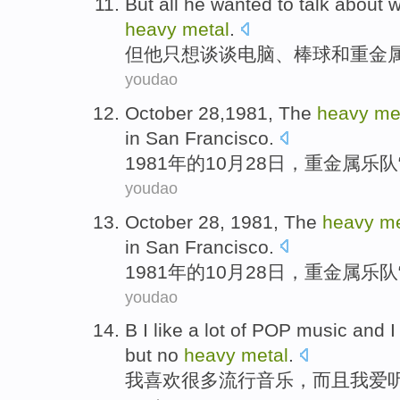
But
all
he
wanted
to
talk about 
heavy
metal
.
但
他
只想
谈谈
电脑
、
棒球
和
重金
youdao
October
28
,1981, The
heavy
me
in
San Francisco
.
1981年的
10月
28
日，
重金属
乐队
youdao
October
28
, 1981, The
heavy
me
in
San Francisco
.
1981年的
10月
28
日，
重金属
乐队
youdao
B
I
like
a lot
of
POP
music
and
I
but
no
heavy
metal
.
我
喜欢
很多
流行
音乐
，
而且
我
爱