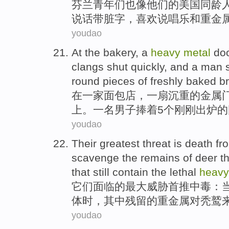
芬兰
青年们
也
像
他们
的
美国
同龄
说话
带脏字，
喜欢
说唱乐和
重金
youdao
At
the bakery
,
a
heavy
metal
do
clangs shut
quickly
, and a
man s
round
pieces
of
freshly baked
b
在
一家
面包店
，
一
扇
沉重
的
金属
上
。一名
男子
捧着
5个
刚刚
出炉的
youdao
Their
greatest
threat
is death fr
scavenge
the
remains
of
deer
th
that still contain
the
lethal
heav
它们
面临的最大
威胁
首推
中毒
：
体
时，其中残留的
重金属
对
秃鹫
youdao