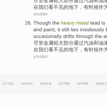
尽管
金属
铅
大部分
通过
汽油
和
油
在
我们
看
不见
的
地下
，
有时候
作
youdao
Though the
heavy
metal
lead
is
and
paint
,
it still
lies insidiously
occasionally
drifts through
the
a
尽管
金属
铅
大部分
通过
汽油
和
油
在
我们
看
不见
的
地下
，
有时候
作
youdao
关于有道
Investors
有道智选
官方博客
技术博客
诚聘英