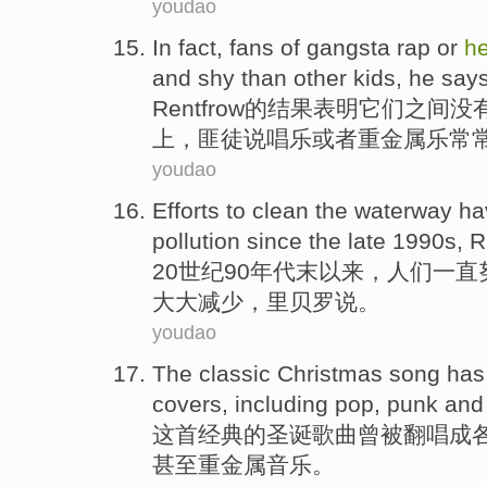
youdao
In
fact
, fans
of
gangsta
rap
or
h
and
shy
than
other
kids
,
he
say
Rentfrow
的
结果表明它们之间没
上
，匪徒
说唱
乐
或者
重金属
乐
常
youdao
Efforts to
clean the
waterway
ha
pollution
since
the
late
1990
s
,
R
20世纪90
年代
末
以来
，人们一直
大大减少
，
里贝罗
说
。
youdao
The
classic
Christmas
song
has
covers,
including
pop
,
punk
an
这
首经典
的
圣诞
歌曲
曾
被翻唱成
甚至
重金属音乐。