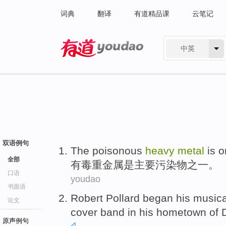
词典
翻译
有道精品课
云笔记
中英
有道 - 网易旗下搜索
双语例句
The poisonous
heavy
metal
is
o
全部
有毒
重金属
是
主要
污染物之一
。
口语
youdao
书面语
Robert
Pollard
began
his
musica
论文
cover
band
in
his hometown
of
原声例句