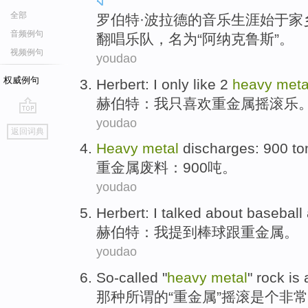
全部
罗伯特·
波拉德
的
音乐
生涯
始于
家
音频例句
翻唱
乐队
，
名为
“阿纳克鲁斯”。
视频例句
youdao
权威例句
Herbert
:
I
only
like
2
heavy
meta
赫伯特
：
我
只
喜欢
重金属
摇滚乐
youdao
go
返回词典
top
Heavy
metal
discharges
: 900
to
重金属
废料
：900
吨
。
youdao
Herbert
:
I
talked about
baseball
赫伯特
：
我
提到
棒球
跟重金属。
youdao
So-called
"
heavy
metal
"
rock
is 
那种所谓
的“
重金属
”
摇滚
是个
非常