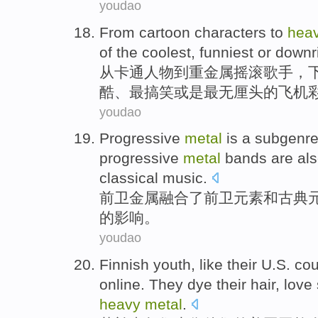
youdao
From
cartoon
characters
to
hea
of the
coolest
,
funniest
or
downri
从
卡通
人物
到
重金属
摇滚歌手
，
酷
、最
搞笑
或是最
无厘头
的飞机
youdao
Progressive
metal
is
a
subgenr
progressive
metal
bands
are al
classical
music
.
前卫
金属
融合
了
前卫
元素
和
古典
的影响。
youdao
Finnish
youth
,
like
their
U.S.
cou
online
. They
dye
their
hair
,
love
heavy
metal
.