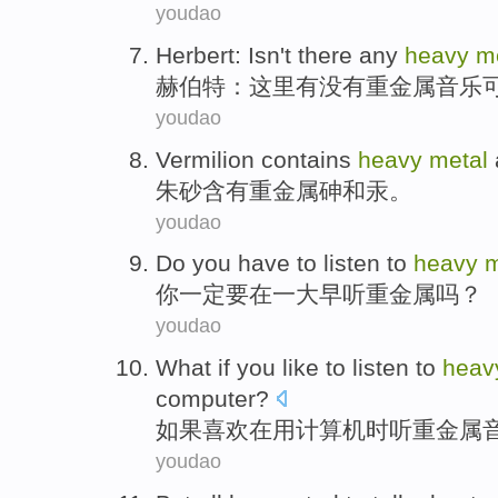
youdao
Herbert
:
Isn't there any
heavy
m
赫伯特
：
这里
有没有
重金属
音乐
youdao
Vermilion
contains
heavy
metal
朱砂
含有
重金属
砷
和
汞
。
youdao
Do you
have
to
listen to
heavy
m
你
一定
要
在
一大早
听
重金属
吗？
youdao
What
if you
like
to
listen to
hea
computer
?
如果
喜欢
在
用
计算机
时
听
重金属
youdao