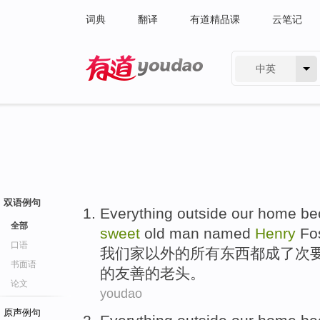
词典
翻译
有道精品课
云笔记
中英
有道 - 网易旗下搜索
双语例句
Everything
outside
our
home
be
全部
sweet
old man
named
Henry
Fo
口语
我们
家
以外
的
所有东西都
成了
次
书面语
的
友善的
老头
。
论文
youdao
原声例句