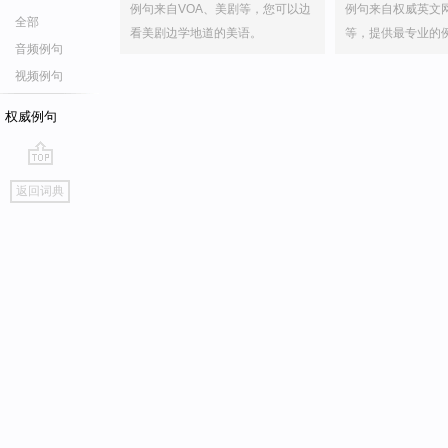
例句来自VOA、美剧等，您可以边
例句来自权威英文
全部
看美剧边学地道的美语。
等，提供最专业的
音频例句
视频例句
权威例句
go
返回词典
top