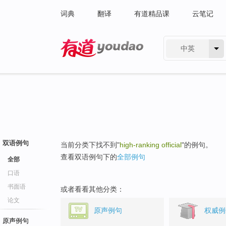
词典
翻译
有道精品课
云笔记
中英
有道 - 网易旗下搜索
双语例句
当前分类下找不到"
high-ranking official
"的例句。
查看双语例句下的
全部例句
全部
口语
书面语
或者看看其他分类：
论文
原声例句
权威例
原声例句