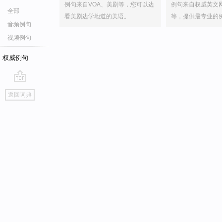
例句来自VOA、美剧等，您可以边
例句来自权威英文
全部
看美剧边学地道的美语。
等，提供最专业的
音频例句
视频例句
权威例句
go
返回词典
top