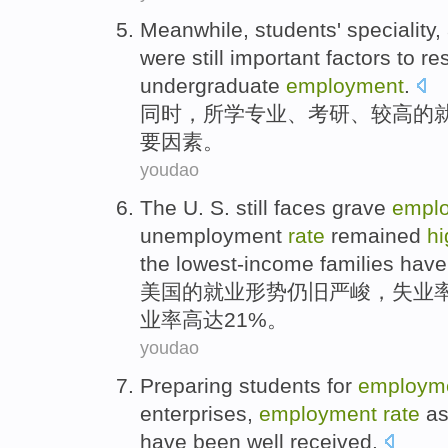
Meanwhile
,
students' speciality
,
were
still
important
factors
to
res
undergraduate
employment
.
同时
，
所学
专业、考研、
较高
的
要
因素
。
youdao
The U. S.
still
faces grave
empl
unemployment
rate
remained
hi
the
lowest-income
families
hav
美国
的
就业
形势
仍旧
严峻
，
失业
业率
高达
21%。
youdao
Preparing students for
employm
enterprises
,
employment
rate
a
have
been
well received
.