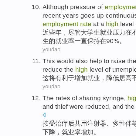
Although
pressure
of
employme
recent years
goes up
continuous
employment
rate
at
a
high
level
近些年
，
尽管
大学生
就业
压力
在
生
的
就业率
一直保持
在
90%。
youdao
This
would
also help to
raise
th
reduce
the
high
level
of
unempl
这
将
有利于
增加
就业
，
降低
居高
youdao
The rates of
sharing
syringe
,
hi
and
thief were
reduced
, and th
接受治疗后
共用
注射器
、
多性伴
下降，
就业率
增加
。