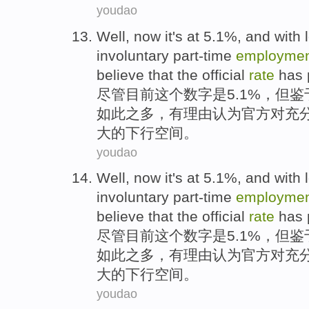
youdao
Well
,
now
it
's
at 5.1%,
and
with
involuntary
part-time
employme
believe that
the
official
rate
has 
尽管
目前
这个
数字
是
5.1%，
但
鉴
如此
之
多
，
有
理由
认为
官方
对
充
大
的
下行
空间
。
youdao
Well
,
now
it
's
at 5.1%,
and
with
involuntary
part-time
employme
believe that
the
official
rate
has 
尽管
目前
这个
数字
是
5.1%，
但
鉴
如此
之
多
，
有
理由
认为
官方
对
充
大
的
下行
空间
。
youdao