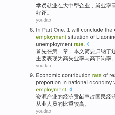
学员
就业
在
大中型
企业
，
就业率
好评
。
youdao
In
Part One
,
1
will
conclude
the
employment
situation
of
Liaonin
unemployment
rate
.
首先
在
第一
章
，本文简要
归纳
了
主要表现
为
高
失业率
与高下岗率
youdao
Economic
contribution
rate
of
re
proportion
in
national
economy
employment
.
资源
产业
的
经济
贡献率
占
国民
经
从业人员的
比重
较高
。
youdao