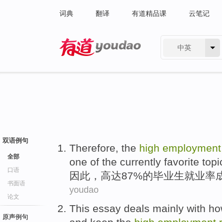
词典
翻译
有道精品课
云笔记
中英
有道 - 网易旗下搜索
双语例句
Therefore
,
the
high
employment
全部
one of the
currently
favorite topi
口语
因此
，
高达
87%
的
毕业生就业率
书面语
youdao
论文
This
essay
deals
mainly
with
ho
原声例句