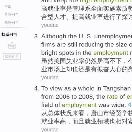
and keep the
high
employment
全部
高
就业率
是管理系
全面
实施素质
音频例句
合型人才、提高就业率进行了
探
视频例句
youdao
权威例句
Although
the U. S.
unemployme
firms
are
still reducing the size
o
bright spots
in
the
employment
go
返回词典
top
虽然
美国
失业率
仍然
居高不下
，
业
市场上却也还是
有
振奋人心
的
youdao
To view
as a
whole
in Tangshan
from
2006
to
2008, the
rate
of
e
field
of
employment
was
wide
.
从
总体
状况
来看
，
唐山市
经贸
学
就业率
高
，
而且
就业
领域
也
相对
youdao